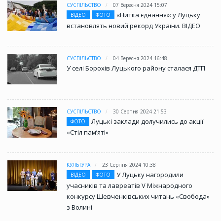
СУСПІЛЬСТВО
07 Вересня 2024 15:07
«Нитка єднання»: у Луцьку
ВІДЕО
ФОТО
встановлять новий рекорд України. ВІДЕО
СУСПІЛЬСТВО
04 Вересня 2024 16:48
У селі Борохів Луцького району сталася ДТП
СУСПІЛЬСТВО
30 Серпня 2024 21:53
Луцькі заклади долучились до акції
ФОТО
«Стіл памʼяті»
КУЛЬТУРА
23 Серпня 2024 10:38
У Луцьку нагородили
ВІДЕО
ФОТО
учасників та лавреатів V Міжнародного
конкурсу Шевченківських читань «Свобода»
з Волині