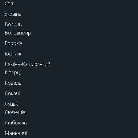
Світ
Україна
Волинь
Володимир
Горохів
Іваничі
Камінь-Каширський
Ківерці
Ковель
Локачі
Луцьк
Любешів
Любомль
Маневичі