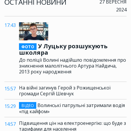
ОСТАННІ НОВИНИ
27 ВЕРЕСНЯ
2024
17:43
У Луцьку розшукують
ФОТО
школяра
До поліції Волині надійшло повідомлення про
зникнення малолітнього Артура Найдича,
2013 року народження
На війні загинув Герой з Рожищенської
15:57
громади Сергій Шевчук
Волинські патрульні затримали водія
ВІДЕО
15:29
«під кайфом»
Підвищення цін на електроенергію: що буде з
14:57
тарифами для населення