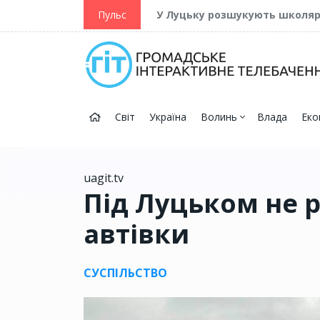
ійну та Перемогу
Пульс
У Луцьку розшукують школя
Світ
Україна
Волинь
Влада
Еко
uagit.tv
Під Луцьком не 
автівки
СУСПІЛЬСТВО