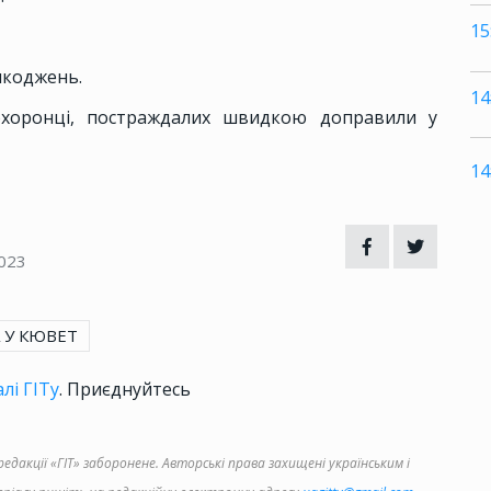
15
шкоджень.
14
охоронці, постраждалих швидкою доправили у
14
023
А У КЮВЕТ
лі ГІТу
. Приєднуйтесь
дакції «ГІТ» заборонене. Авторські права захищені українським і