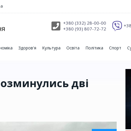
ра
+380 (332) 28-00-00
+38
+380 (93) 807-72-72
номіка
Здоров'я
Культура
Освіта
Політика
Спорт
С
розминулись дві