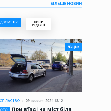
БІЛЬШЕ НОВИН
ДОСЬЄ ГІТУ
ВИБІР
РЕДАКЦІЇ
ЛУЦЬК
СПІЛЬСТВО
09 вересня 2024 18:12
При в’їзді на міст біля
ОТО