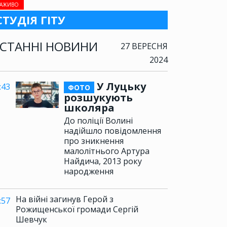
АЖИВО
СТУДІЯ ГІТУ
СТАННІ НОВИНИ
27 ВЕРЕСНЯ
2024
У Луцьку
:43
ФОТО
розшукують
школяра
До поліції Волині
надійшло повідомлення
про зникнення
малолітнього Артура
Найдича, 2013 року
народження
На війні загинув Герой з
:57
Рожищенської громади Сергій
Шевчук