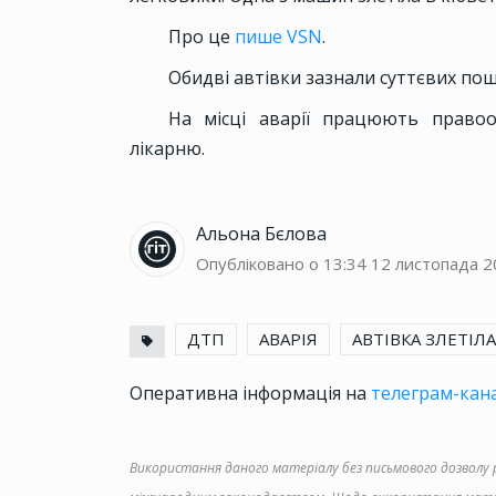
Про це
пише VSN
.
Обидві автівки зазнали суттєвих по
На місці аварії працюють право
лікарню.
Альона Бєлова
Опубліковано о 13:34
12 листопада 2
ДТП
АВАРІЯ
АВТІВКА ЗЛЕТІЛ
Оперативна інформація на
телеграм-кана
Використання даного матеріалу без письмового дозволу ре