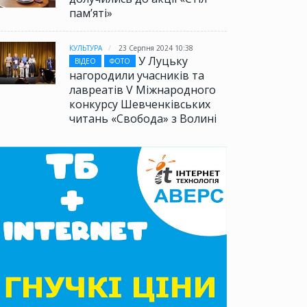
памʼяті»
КУЛЬТУРА
23 Серпня 2024 10:38
У Луцьку
ВІДЕО
ФОТО
нагородили учасників та
лавреатів V Міжнародного
конкурсу Шевченківських
читань «Свобода» з Волині