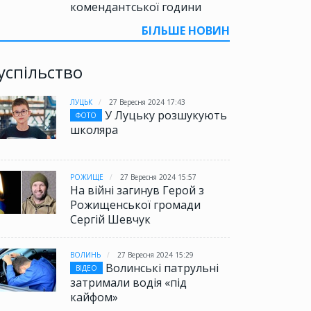
комендантської години
БІЛЬШЕ НОВИН
успільство
ЛУЦЬК
27 Вересня 2024 17:43
У Луцьку розшукують
ФОТО
школяра
РОЖИЩЕ
27 Вересня 2024 15:57
На війні загинув Герой з
Рожищенської громади
Сергій Шевчук
ВОЛИНЬ
27 Вересня 2024 15:29
Волинські патрульні
ВІДЕО
затримали водія «під
кайфом»