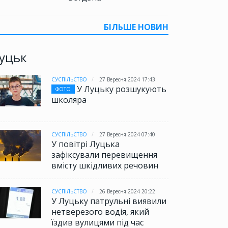
БІЛЬШЕ НОВИН
уцьк
СУСПІЛЬСТВО
27 Вересня 2024 17:43
У Луцьку розшукують
ФОТО
школяра
СУСПІЛЬСТВО
27 Вересня 2024 07:40
У повітрі Луцька
зафіксували перевищення
вмісту шкідливих речовин
СУСПІЛЬСТВО
26 Вересня 2024 20:22
У Луцьку патрульні виявили
нетверезого водія, який
їздив вулицями під час