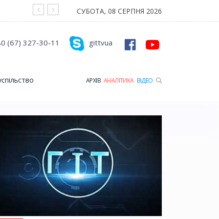
На війні загинув Герой з Рожищенської гр
СУБОТА, 08 СЕРПНЯ 2026
0 (67) 327-30-11
gittvua
успільство
АРХІВ
АНАЛІТИКА
ВІДЕО