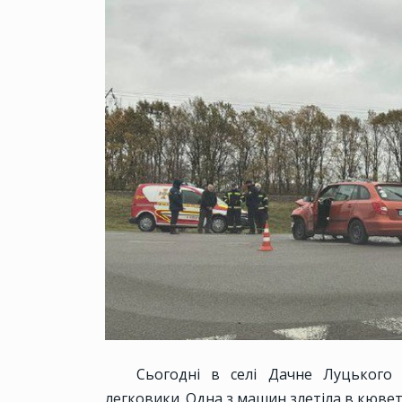
Сьогодні в селі Дачне Луцького
легковики. Одна з машин злетіла в кювет