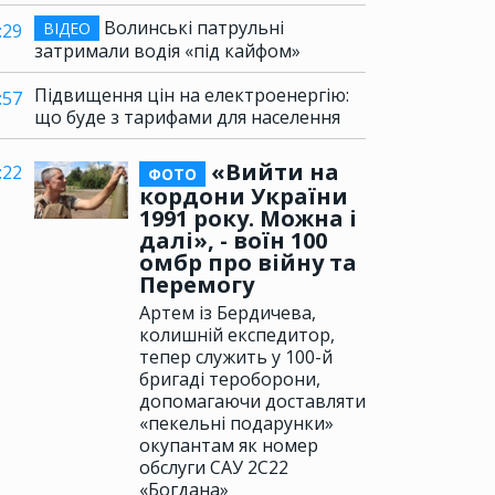
Волинські патрульні
ВІДЕО
:29
затримали водія «під кайфом»
Підвищення цін на електроенергію:
:57
що буде з тарифами для населення
«Вийти на
:22
ФОТО
кордони України
1991 року. Можна і
далі», - воїн 100
омбр про війну та
Перемогу
Артем із Бердичева,
колишній експедитор,
тепер служить у 100-й
бригаді тероборони,
допомагаючи доставляти
«пекельні подарунки»
окупантам як номер
обслуги САУ 2С22
«Богдана»