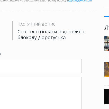
іалу пишіть на редакційну електронну адресу
uagittv@gmail.com
НАСТУПНИЙ ДОПИС
Л
Сьогодні поляки відновлять
блокаду Дорогуська
р