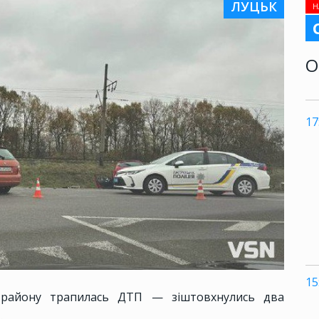
ЛУЦЬК
Н
О
17
15
 району трапилась ДТП — зіштовхнулись два
.