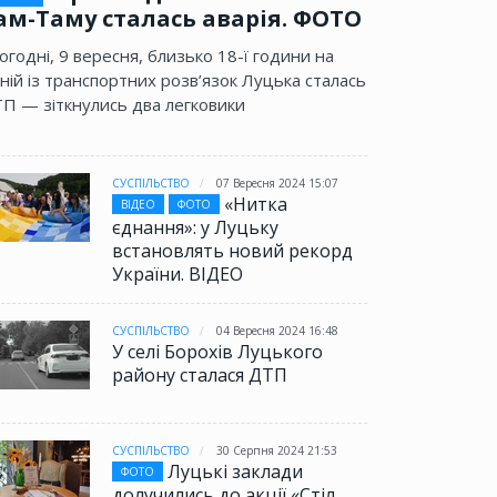
ам-Таму сталась аварія. ФОТО
огодні, 9 вересня, близько 18-ї години на
ній із транспортних розв’язок Луцька сталась
П — зіткнулись два легковики
СУСПІЛЬСТВО
07 Вересня 2024 15:07
«Нитка
ВІДЕО
ФОТО
єднання»: у Луцьку
встановлять новий рекорд
України. ВІДЕО
СУСПІЛЬСТВО
04 Вересня 2024 16:48
У селі Борохів Луцького
району сталася ДТП
СУСПІЛЬСТВО
30 Серпня 2024 21:53
Луцькі заклади
ФОТО
долучились до акції «Стіл