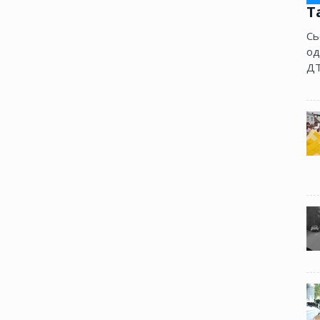
Т
Сь
од
ДТ