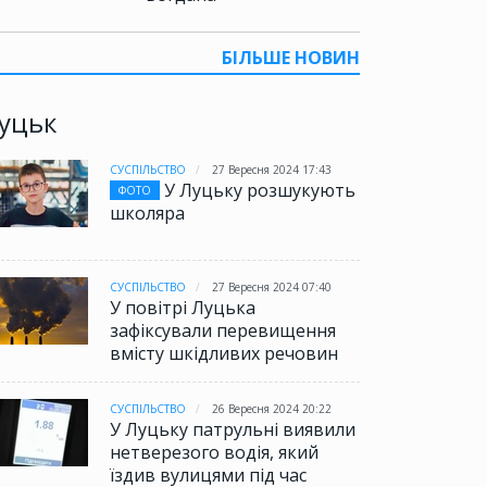
БІЛЬШЕ НОВИН
уцьк
СУСПІЛЬСТВО
27 Вересня 2024 17:43
У Луцьку розшукують
ФОТО
школяра
СУСПІЛЬСТВО
27 Вересня 2024 07:40
У повітрі Луцька
зафіксували перевищення
вмісту шкідливих речовин
СУСПІЛЬСТВО
26 Вересня 2024 20:22
У Луцьку патрульні виявили
нетверезого водія, який
їздив вулицями під час