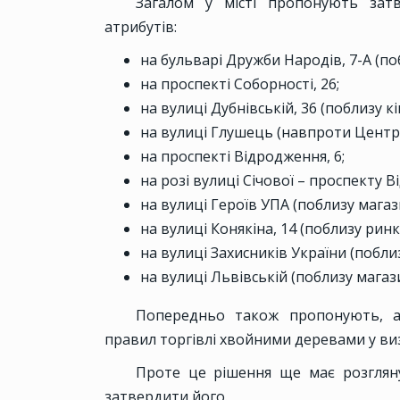
Загалом у місті пропонують зат
атрибутів:
на бульварі Дружби Народів, 7-А (поб
на проспекті Соборності, 26;
на вулиці Дубнівській, 36 (поблизу 
на вулиці Глушець (навпроти Центр
на проспекті Відродження, 6;
на розі вулиці Січової – проспекту 
на вулиці Героїв УПА (поблизу мага
на вулиці Конякіна, 14 (поблизу ринк
на вулиці Захисників України (побли
на вулиці Львівській (поблизу магаз
Попередньо також пропонують, а
правил торгівлі хвойними деревами у виз
Проте це рішення ще має розгляну
затвердити його.