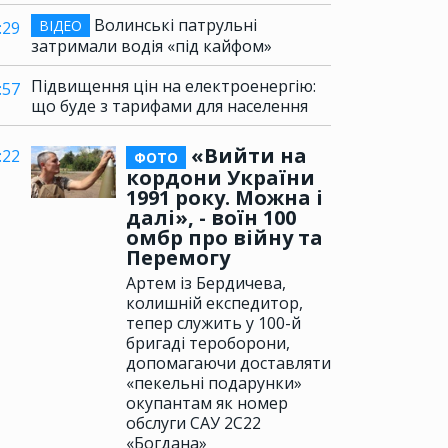
Волинські патрульні
ВІДЕО
:29
затримали водія «під кайфом»
Підвищення цін на електроенергію:
:57
що буде з тарифами для населення
«Вийти на
:22
ФОТО
кордони України
1991 року. Можна і
далі», - воїн 100
омбр про війну та
Перемогу
Артем із Бердичева,
колишній експедитор,
тепер служить у 100-й
бригаді тероборони,
допомагаючи доставляти
«пекельні подарунки»
окупантам як номер
обслуги САУ 2С22
«Богдана»