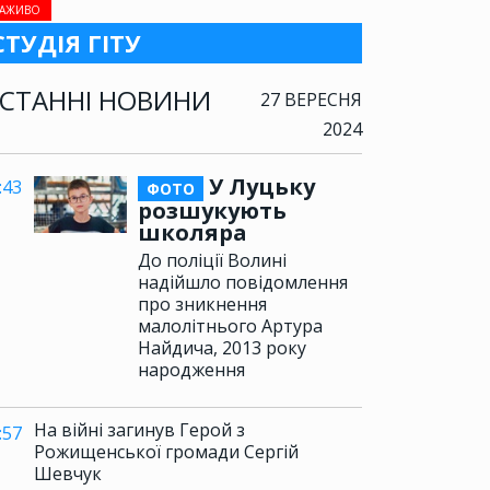
АЖИВО
СТУДІЯ ГІТУ
СТАННІ НОВИНИ
27 ВЕРЕСНЯ
2024
У Луцьку
:43
ФОТО
розшукують
школяра
До поліції Волині
надійшло повідомлення
про зникнення
малолітнього Артура
Найдича, 2013 року
народження
На війні загинув Герой з
:57
Рожищенської громади Сергій
Шевчук