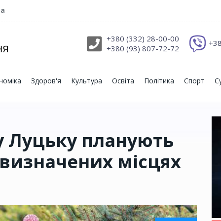
ра
+380 (332) 28-00-00
+38
+380 (93) 807-72-72
номіка
Здоров'я
Культура
Освіта
Політика
Спорт
С
 у Луцьку планують
 визначених місцях