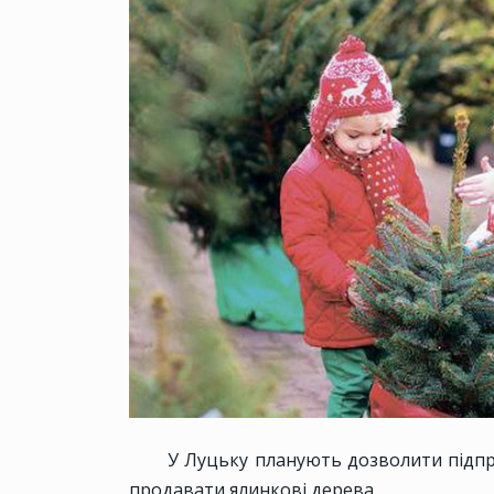
У Луцьку планують дозволити підпри
продавати ялинкові дерева.