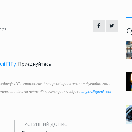
С
023
лі ГІТу
. Приєднуйтесь
дакції «ГІТ» заборонене. Авторські права захищені українським і
іалу пишіть на редакційну електронну адресу
uagittv@gmail.com
НАСТУПНИЙ ДОПИС