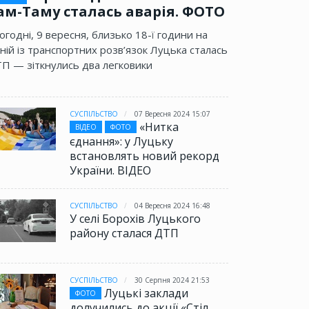
ам-Таму сталась аварія. ФОТО
огодні, 9 вересня, близько 18-ї години на
ній із транспортних розв’язок Луцька сталась
П — зіткнулись два легковики
СУСПІЛЬСТВО
07 Вересня 2024 15:07
«Нитка
ВІДЕО
ФОТО
єднання»: у Луцьку
встановлять новий рекорд
України. ВІДЕО
СУСПІЛЬСТВО
04 Вересня 2024 16:48
У селі Борохів Луцького
району сталася ДТП
СУСПІЛЬСТВО
30 Серпня 2024 21:53
Луцькі заклади
ФОТО
долучились до акції «Стіл