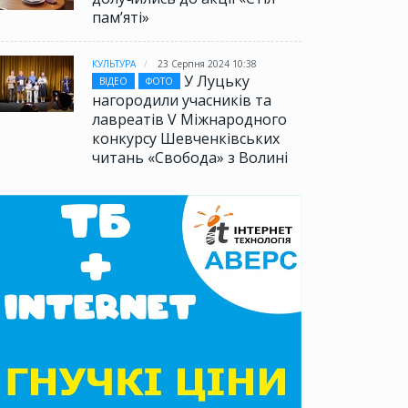
памʼяті»
КУЛЬТУРА
23 Серпня 2024 10:38
У Луцьку
ВІДЕО
ФОТО
нагородили учасників та
лавреатів V Міжнародного
конкурсу Шевченківських
читань «Свобода» з Волині