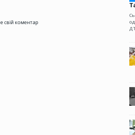
Т
Сь
од
е свій коментар
ДТ