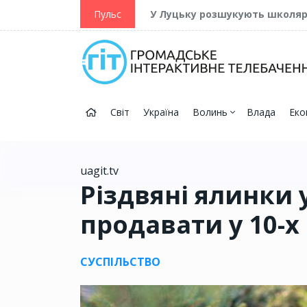
ійну та Перемогу
Пульс
У Луцьку розшукують школя
Світ
Україна
Волинь
Влада
Еко
uagit.tv
Різдвяні ялинки
продавати у 10-х
СУСПІЛЬСТВО