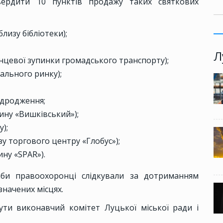
вердити 10 пунктів продажу таких святкових
лизу бібліотеки);
Л
кінцевої зупинки громадського транспорту);
ального ринку);
Відродження;
зину «Вишківський»);
у);
зу торгового центру «Глобус»);
ину «SPAR»).
би правоохоронці слідкували за дотриманням
начених місцях.
ти виконавчий комітет Луцької міської ради і