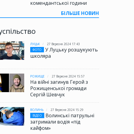
комендантської години
БІЛЬШЕ НОВИН
успільство
ЛУЦЬК
27 Вересня 2024 17:43
У Луцьку розшукують
ФОТО
школяра
РОЖИЩЕ
27 Вересня 2024 15:57
На війні загинув Герой з
Рожищенської громади
Сергій Шевчук
ВОЛИНЬ
27 Вересня 2024 15:29
Волинські патрульні
ВІДЕО
затримали водія «під
кайфом»