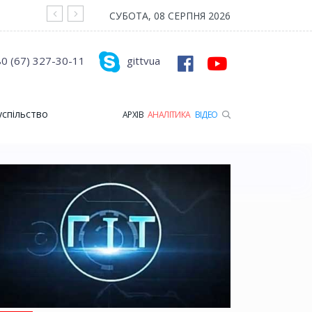
На війні загинув Герой з Рожищенської гр
СУБОТА, 08 СЕРПНЯ 2026
0 (67) 327-30-11
gittvua
успільство
АРХІВ
АНАЛІТИКА
ВІДЕО