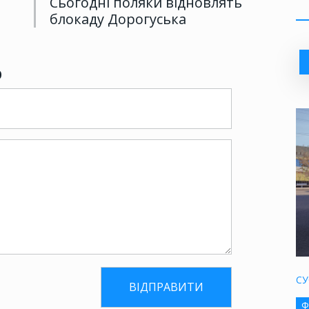
Сьогодні поляки відновлять
блокаду Дорогуська
р
СУ
Ф