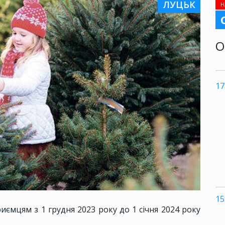
ЛУЦЬК
Н
О
17
15
ємцям з 1 грудня 2023 року до 1 січня 2024 року