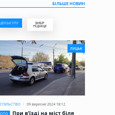
БІЛЬШЕ НОВИН
ДОСЬЄ ГІТУ
ВИБІР
РЕДАКЦІЇ
ЛУЦЬК
СПІЛЬСТВО
09 вересня 2024 18:12
При в’їзді на міст біля
ОТО