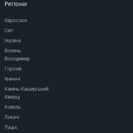
Регіони
Євросоюз
Світ
Україна
Волинь
Володимир
Горохів
Іваничі
Камінь-Каширський
Ківерці
Ковель
Локачі
Луцьк