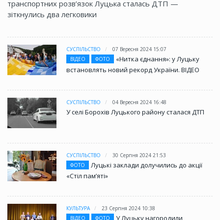
транспортних розв’язок Луцька сталась ДТП —
зіткнулись два легковики
СУСПІЛЬСТВО
07 Вересня 2024 15:07
«Нитка єднання»: у Луцьку
ВІДЕО
ФОТО
встановлять новий рекорд України. ВІДЕО
СУСПІЛЬСТВО
04 Вересня 2024 16:48
У селі Борохів Луцького району сталася ДТП
СУСПІЛЬСТВО
30 Серпня 2024 21:53
Луцькі заклади долучились до акції
ФОТО
«Стіл памʼяті»
КУЛЬТУРА
23 Серпня 2024 10:38
У Луцьку нагородили
ВІДЕО
ФОТО