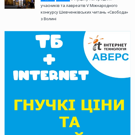
учасників та лавреатів V Міжнародного
конкурсу Шевченківських читань «Свобода»
з Волині