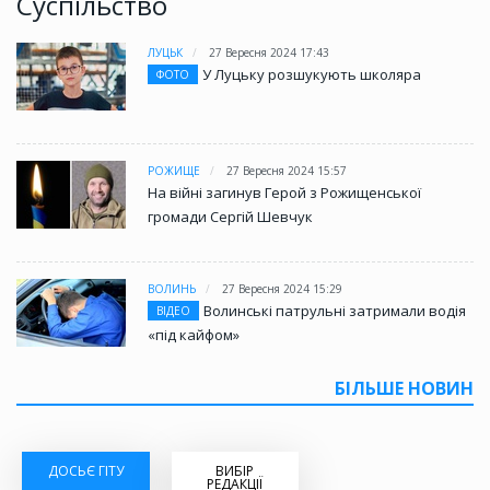
Суспільство
ЛУЦЬК
27 Вересня 2024 17:43
У Луцьку розшукують школяра
ФОТО
РОЖИЩЕ
27 Вересня 2024 15:57
На війні загинув Герой з Рожищенської
громади Сергій Шевчук
ВОЛИНЬ
27 Вересня 2024 15:29
Волинські патрульні затримали водія
ВІДЕО
«під кайфом»
БІЛЬШЕ НОВИН
ДОСЬЄ ГІТУ
ВИБІР
РЕДАКЦІЇ