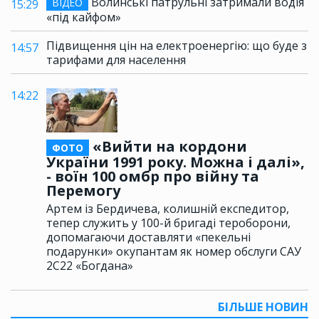
Волинські патрульні затримали водія
ВІДЕО
15:29
«під кайфом»
Підвищення цін на електроенергію: що буде з
14:57
тарифами для населення
14:22
«Вийти на кордони
ФОТО
України 1991 року. Можна і далі»,
- воїн 100 омбр про війну та
Перемогу
Артем із Бердичева, колишній експедитор,
тепер служить у 100-й бригаді тероборони,
допомагаючи доставляти «пекельні
подарунки» окупантам як номер обслуги САУ
2С22 «Богдана»
БІЛЬШЕ НОВИН