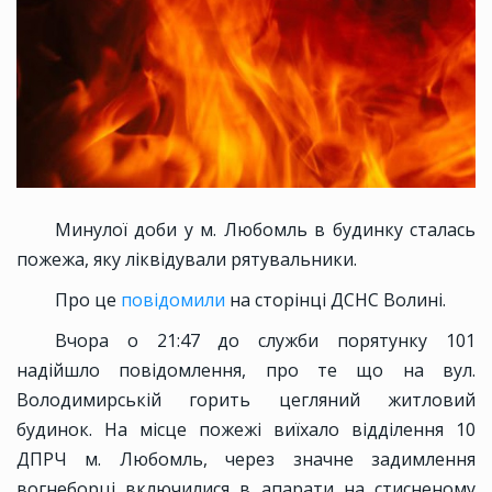
Минулої доби у м. Любомль в будинку сталась
пожежа, яку ліквідували рятувальники.
Про це
повідомили
на сторінці ДСНС Волині.
Вчора о 21:47 до служби порятунку 101
надійшло повідомлення, про те що на вул.
Володимирській горить цегляний житловий
будинок. На місце пожежі виїхало відділення 10
ДПРЧ м. Любомль, через значне задимлення
вогнеборці включилися в апарати на стисненому