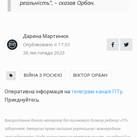
реальність", – сказав Орбан.
Дарина Мартинюк
Опубліковано о 17:33
26 листопада 2023
ВІЙНА З РОСІЄЮ
ВІКТОР ОРБАН
Оперативна інформація на
телеграм-каналі ГІТу
.
Приєднуйтесь
Використання даного матеріалу без письмового дозволу редакції «ГІТ»
заборонене. Авторські права захищені українським і міжнародним
законодавством. Щодо використання матеріалу пишіть на редакційну