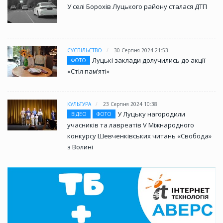
У селі Борохів Луцького району сталася ДТП
СУСПІЛЬСТВО
30 Серпня 2024 21:53
Луцькі заклади долучились до акції
ФОТО
«Стіл памʼяті»
КУЛЬТУРА
23 Серпня 2024 10:38
У Луцьку нагородили
ВІДЕО
ФОТО
учасників та лавреатів V Міжнародного
конкурсу Шевченківських читань «Свобода»
з Волині