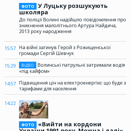
У Луцьку розшукують
ФОТО
школяра
До поліції Волині надійшло повідомлення про
зникнення малолітнього Артура Найдича,
2013 року народження
На війні загинув Герой з Рожищенської
15:57
громади Сергій Шевчук
Волинські патрульні затримали водія
ВІДЕО
15:29
«під кайфом»
Підвищення цін на електроенергію: що буде з
14:57
тарифами для населення
14:22
«Вийти на кордони
ФОТО
України 1991 року. Можна і далі»,