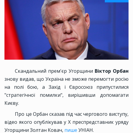
Скандальний прем'єр Угорщини
Віктор Орбан
знову видав, що Україна не зможе перемогти росію
на полі бою, а Захід і Євросоюз припустилися
"стратегічної помилки", вирішивши допомагати
Києву.
Про це Орбан сказав під час чергового виступу,
відео якого опублікував у X преспредставник уряду
Угорщини Золтан Ковач,
пише
УНІАН.