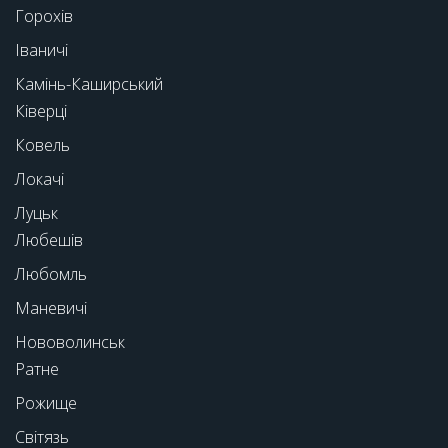
Горохів
Іваничі
Камінь-Каширський
Ківерці
Ковель
Локачі
Луцьк
Любешів
Любомль
Маневичі
Нововолинськ
Ратне
Рожище
Світязь