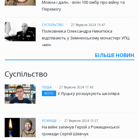
Можна і далі», - воїн 100 омбр про війну та
Перемогу
СУСПІЛЬСТВО
27 Вересня 2024 13:47
Полковника Олександра Никитюка
відспівають у Зимненському монастирі УПЦ
«мп»
БІЛЬШЕ НОВИН
Суспільство
ЛУЦЬК
27 Вересня 2024 17:43
У Луцьку розшукують школяра
ФОТО
РОЖИЩЕ
27 Вересня 2024 15:57
На війні загинув Герой з Рожищенської
громади Сергій Шевчук