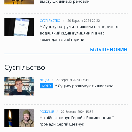
вмісту шкідливих речовин
СУСПІЛЬСТВО
26 Вересня 2024 20:22
У Луцьку патрульні виявили нетверезого
водія, який їздив вулицями під час
комендантської години
БІЛЬШЕ НОВИН
Суспільство
ЛУЦЬК
27 Вересня 2024 17:43
У Луцьку розшукують школяра
ФОТО
РОЖИЩЕ
27 Вересня 2024 15:57
На війні загинув Герой з Рожищенської
громади Сергій Шевчук