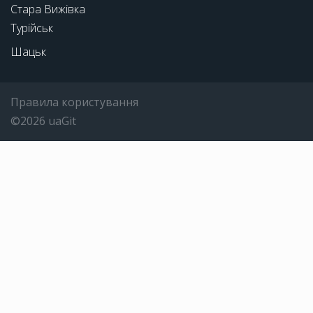
Стара Вижівка
Турійськ
Шацьк
Правила користування
©2026 uaGit