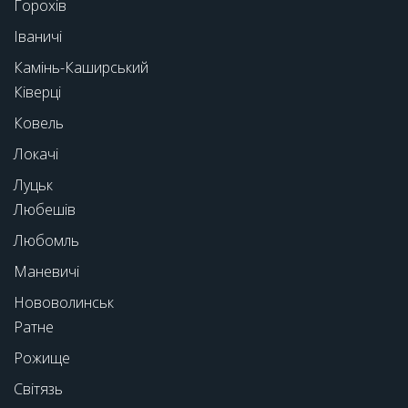
Горохів
Іваничі
Камінь-Каширський
Ківерці
Ковель
Локачі
Луцьк
Любешів
Любомль
Маневичі
Нововолинськ
Ратне
Рожище
Світязь