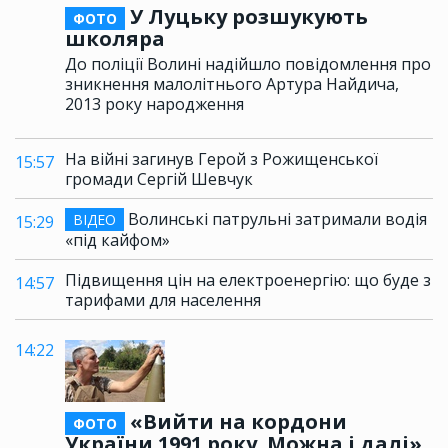
У Луцьку розшукують
ФОТО
школяра
До поліції Волині надійшло повідомлення про
зникнення малолітнього Артура Найдича,
2013 року народження
На війні загинув Герой з Рожищенської
15:57
громади Сергій Шевчук
Волинські патрульні затримали водія
ВІДЕО
15:29
«під кайфом»
Підвищення цін на електроенергію: що буде з
14:57
тарифами для населення
14:22
«Вийти на кордони
ФОТО
України 1991 року. Можна і далі»,