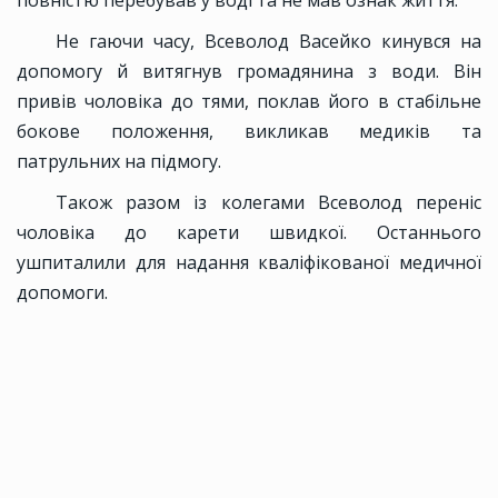
повністю перебував у воді та не мав ознак життя.
Не гаючи часу, Всеволод Васейко кинувся на
допомогу й витягнув громадянина з води. Він
привів чоловіка до тями, поклав його в стабільне
бокове положення, викликав медиків та
патрульних на підмогу.
Також разом із колегами Всеволод переніс
чоловіка до карети швидкої. Останнього
ушпиталили для надання кваліфікованої медичної
допомоги.