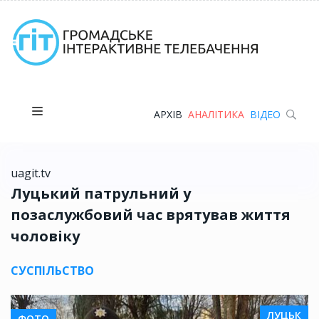
АРХІВ
АНАЛІТИКА
ВІДЕО
uagit.tv
Луцький патрульний у
позаслужбовий час врятував життя
чоловіку
СУСПІЛЬСТВО
ЛУЦЬК
ФОТО