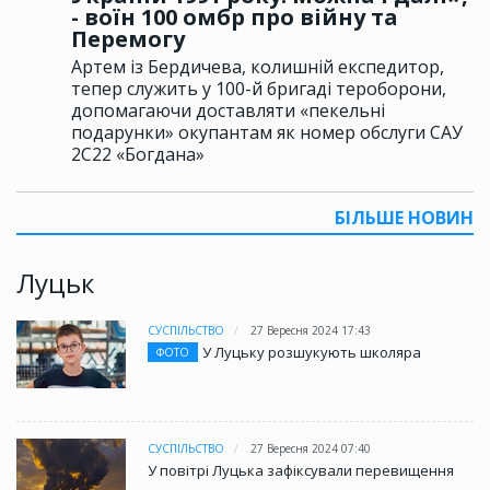
- воїн 100 омбр про війну та
Перемогу
Артем із Бердичева, колишній експедитор,
тепер служить у 100-й бригаді тероборони,
допомагаючи доставляти «пекельні
подарунки» окупантам як номер обслуги САУ
2С22 «Богдана»
БІЛЬШЕ НОВИН
Луцьк
СУСПІЛЬСТВО
27 Вересня 2024 17:43
У Луцьку розшукують школяра
ФОТО
СУСПІЛЬСТВО
27 Вересня 2024 07:40
У повітрі Луцька зафіксували перевищення