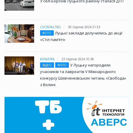
У селі Борохів Луцького району сталася ДТП
СУСПІЛЬСТВО
30 Серпня 2024 21:53
Луцькі заклади долучились до акції
ФОТО
«Стіл памʼяті»
КУЛЬТУРА
23 Серпня 2024 10:38
У Луцьку нагородили
ВІДЕО
ФОТО
учасників та лавреатів V Міжнародного
конкурсу Шевченківських читань «Свобода»
з Волині