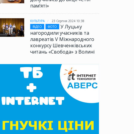
памʼяті»
КУЛЬТУРА
23 Серпня 2024 10:38
У Луцьку
ВІДЕО
ФОТО
нагородили учасників та
лавреатів V Міжнародного
конкурсу Шевченківських
читань «Свобода» з Волині