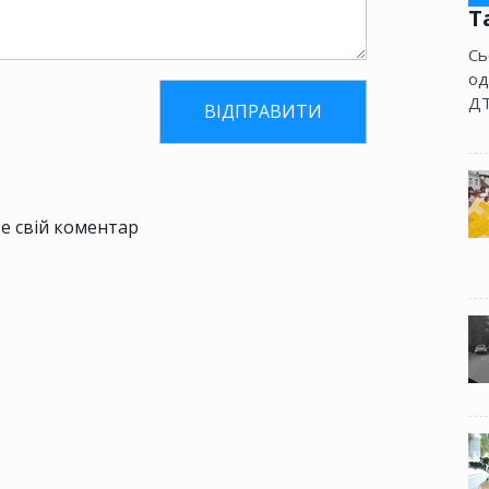
Т
Сь
од
ДТ
е свій коментар