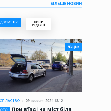
БІЛЬШЕ НОВИН
ДОСЬЄ ГІТУ
ВИБІР
РЕДАКЦІЇ
ЛУЦЬК
СПІЛЬСТВО
09 вересня 2024 18:12
При в’їзді на міст біля
ОТО