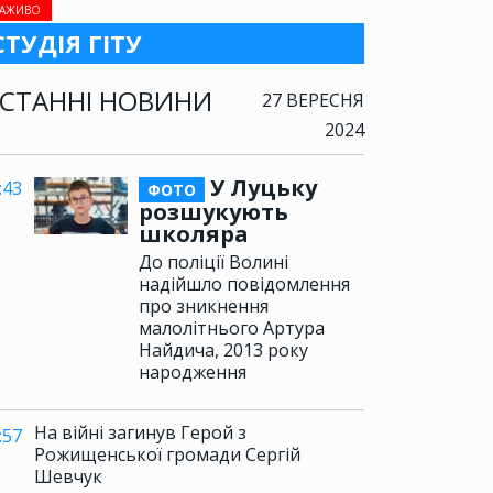
АЖИВО
СТУДІЯ ГІТУ
СТАННІ НОВИНИ
27 ВЕРЕСНЯ
2024
У Луцьку
:43
ФОТО
розшукують
школяра
До поліції Волині
надійшло повідомлення
про зникнення
малолітнього Артура
Найдича, 2013 року
народження
На війні загинув Герой з
:57
Рожищенської громади Сергій
Шевчук