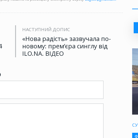
НАСТУПНИЙ ДОПИС
«Нова радість» зазвучала по-
4
новому: прем’єра синглу від
ILO.NА. ВІДЕО
р
СУ
Ф