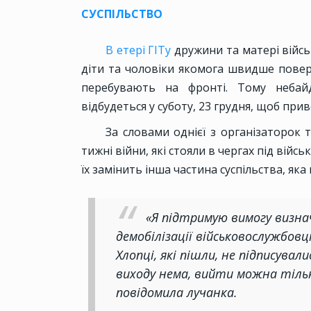
СУСПІЛЬСТВО
В етері ГІТу
дружини та матері війсь
діти та чоловіки якомога швидше повер
перебувають на фронті. Тому небайд
відбудеться у суботу, 23 грудня, щоб приве
За словами однієї з організаторок т
тижні війни, які стояли в чергах під вій
їх замінить інша частина суспільства, я
«Я підтримую вимогу визна
демобілізації військовослужбовці
Хлопці, які пішли, не підписувал
виходу нема, вийти можна тіль
повідомила лучанка.