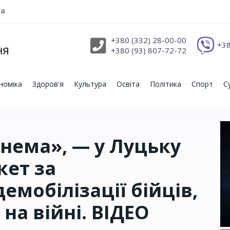
ра
+380 (332) 28-00-00
+38
+380 (93) 807-72-72
номіка
Здоров'я
Культура
Освіта
Політика
Спорт
С
 нема», — у Луцьку
кет за
мобілізації бійців,
на війні. ВІДЕО