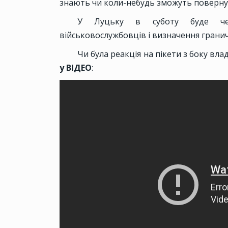
знають чи коли-небудь зможуть поверну
У Луцьку в суботу буде чер
військовослужбовців і визначення гранич
Чи була реакція на пікети з боку влад
у ВІДЕО
: