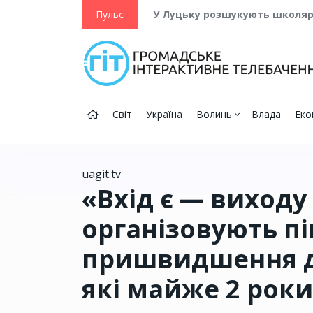
ійну та Перемогу
Пульс
У Луцьку розшукують школя
Світ
Україна
Волинь
Влада
Еко
uagit.tv
«Вхід є — виходу
організовують пі
пришвидшення де
які майже 2 роки 