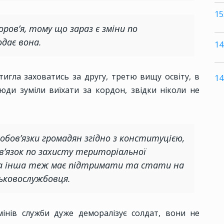
15
оров’я, тому що зараз є зміни по
одає вона.
14
стигла заховатись за другу, третю вищу освіту, в
14
люди зуміли виїхати за кордон, звідки ніколи не
 і обов’язки громадян згідно з конституцією,
в’язок по захисту територіальної
и, а інша теж має підтримати та стати на
ськовослужбовця.
інів служби дуже деморалізує солдат, вони не