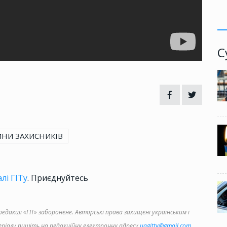
С
ИНИ ЗАХИСНИКІВ
лі ГІТу
. Приєднуйтесь
дакції «ГІТ» заборонене. Авторські права захищені українським і
іалу пишіть на редакційну електронну адресу
uagittv@gmail.com