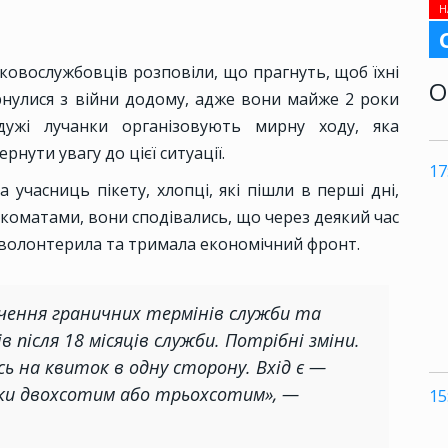
Н
ковослужбовців розповіли, що прагнуть, щоб їхні
О
нулися з війни додому, адже вони майже 2 роки
ужі лучанки організовують мирну ходу, яка
рнути увагу до цієї ситуації.
17
а учасниць пікету, хлопці, які пішли в перші дні,
ськкоматами, вони сподівались, що через деякий час
ка волонтерила та тримала економічний фронт.
чення граничних термінів служби та
в після 18 місяців служби. Потрібні зміни.
ись на квиток в одну сторону. Вхід є —
ки двохсотим або трьохсотим», —
15