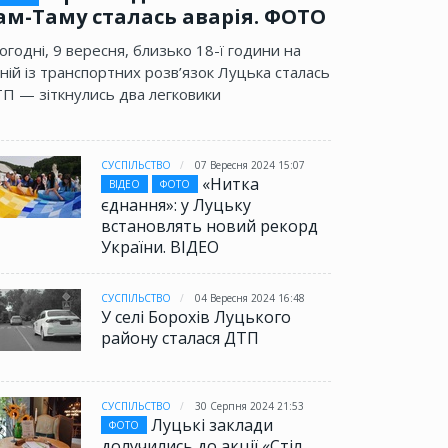
ам-Таму сталась аварія. ФОТО
огодні, 9 вересня, близько 18-ї години на
ній із транспортних розв’язок Луцька сталась
П — зіткнулись два легковики
СУСПІЛЬСТВО
07 Вересня 2024 15:07
«Нитка
ВІДЕО
ФОТО
єднання»: у Луцьку
встановлять новий рекорд
України. ВІДЕО
СУСПІЛЬСТВО
04 Вересня 2024 16:48
У селі Борохів Луцького
району сталася ДТП
СУСПІЛЬСТВО
30 Серпня 2024 21:53
Луцькі заклади
ФОТО
долучились до акції «Стіл