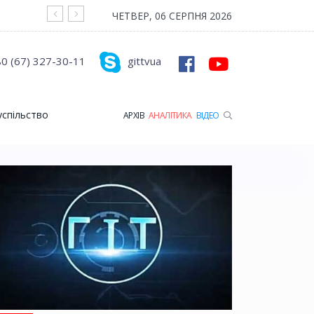
На війні загинув Герой з Рожищенської гр
ЧЕТВЕР, 06 СЕРПНЯ 2026
0 (67) 327-30-11
gittvua
успільство
АРХІВ
АНАЛІТИКА
ВІДЕО