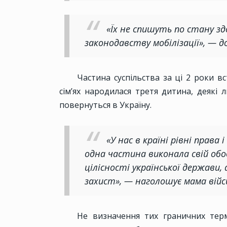
«Їх не спишуть по стану зд
законодавству мобілізації», — д
Частина суспільства за ці 2 роки в
сім’ях народилася третя дитина, деякі 
повернуться в Україну.
«У нас в країні рівні права
одна частина виконала свій обо
цілісності української держав
захист», — наголошує мама вій
Не визначення тих граничних терм