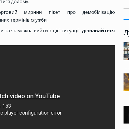
тися додому.
говий мирний пікет про демобілізацію
них термінів служби.
и та як можна вийти з цієї ситуації,
дізнавайтеся
Л