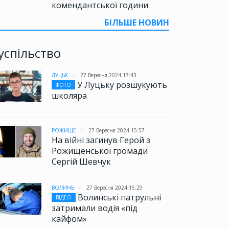
комендантської години
БІЛЬШЕ НОВИН
успільство
ЛУЦЬК
27 Вересня 2024 17:43
У Луцьку розшукують
ФОТО
школяра
РОЖИЩЕ
27 Вересня 2024 15:57
На війні загинув Герой з
Рожищенської громади
Сергій Шевчук
ВОЛИНЬ
27 Вересня 2024 15:29
Волинські патрульні
ВІДЕО
затримали водія «під
кайфом»