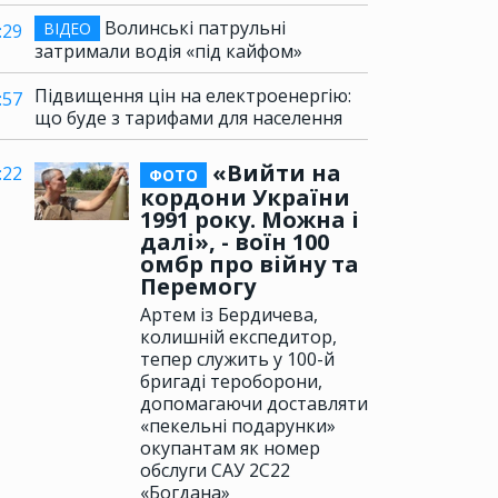
Волинські патрульні
ВІДЕО
:29
затримали водія «під кайфом»
Підвищення цін на електроенергію:
:57
що буде з тарифами для населення
«Вийти на
:22
ФОТО
кордони України
1991 року. Можна і
далі», - воїн 100
омбр про війну та
Перемогу
Артем із Бердичева,
колишній експедитор,
тепер служить у 100-й
бригаді тероборони,
допомагаючи доставляти
«пекельні подарунки»
окупантам як номер
обслуги САУ 2С22
«Богдана»