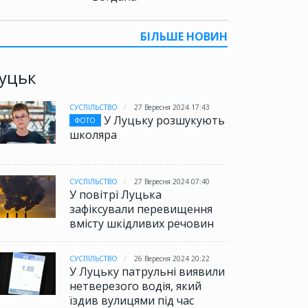
БІЛЬШЕ НОВИН
уцьк
СУСПІЛЬСТВО
27 Вересня 2024 17:43
У Луцьку розшукують
ФОТО
школяра
СУСПІЛЬСТВО
27 Вересня 2024 07:40
У повітрі Луцька
зафіксували перевищення
вмісту шкідливих речовин
СУСПІЛЬСТВО
26 Вересня 2024 20:22
У Луцьку патрульні виявили
нетверезого водія, який
їздив вулицями під час