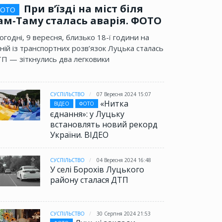
При в’їзді на міст біля
ОТО
ам-Таму сталась аварія. ФОТО
огодні, 9 вересня, близько 18-ї години на
ній із транспортних розв’язок Луцька сталась
П — зіткнулись два легковики
СУСПІЛЬСТВО
07 Вересня 2024 15:07
«Нитка
ВІДЕО
ФОТО
єднання»: у Луцьку
встановлять новий рекорд
України. ВІДЕО
СУСПІЛЬСТВО
04 Вересня 2024 16:48
У селі Борохів Луцького
району сталася ДТП
СУСПІЛЬСТВО
30 Серпня 2024 21:53