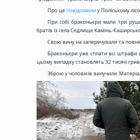
Про це
повідомили
у Поліському лісо
При собі браконьєри мали три рушн
братів із села Седлище Камінь-Каширськ
Свою вину на заперечували та повні
Браконьєри уже сплати всі штрафи в
цьому випадку становлять 32 тисячі грив
Зброю у чоловіків вилучили. Матеріа