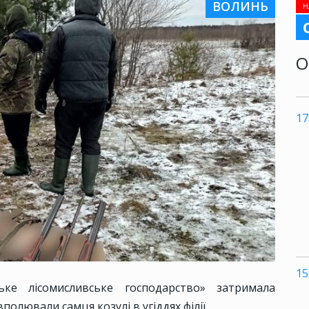
ВОЛИНЬ
Н
О
17
15
ьке лісомисливське господарство» затримала
полювали самця козулі в угіддях філії.