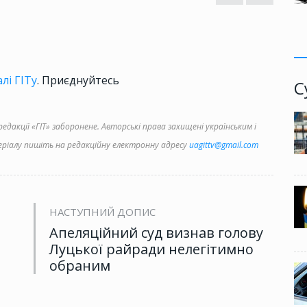
лі ГІТу
. Приєднуйтесь
С
дакції «ГІТ» заборонене. Авторські права захищені українським і
іалу пишіть на редакційну електронну адресу
uagittv@gmail.com
НАСТУПНИЙ ДОПИС
Апеляційний суд визнав голову
Луцької райради нелегітимно
обраним