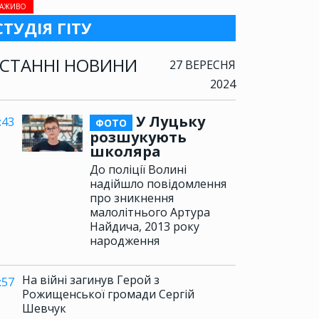
АЖИВО
СТУДІЯ ГІТУ
СТАННІ НОВИНИ
27 ВЕРЕСНЯ
2024
У Луцьку
:43
ФОТО
розшукують
школяра
До поліції Волині
надійшло повідомлення
про зникнення
малолітнього Артура
Найдича, 2013 року
народження
На війні загинув Герой з
:57
Рожищенської громади Сергій
Шевчук