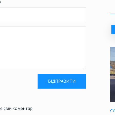
р
е свій коментар
СУ