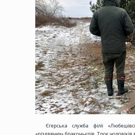
Єгерська служба філії «Любешівс
«різдвяних» браконьєрів. Троє чоловіків в