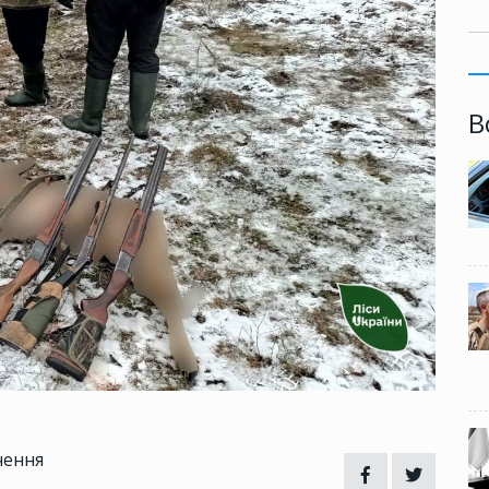
В
чення