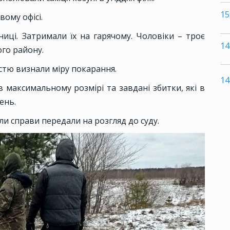
15
вому офісі.
иці. Затримали їх на гарячому. Чоловіки – троє
14
ого району.
стю визнали міру покарання.
14
 максимальному розмірі та завдані збитки, які в
ень.
ли справи передали на розгляд до суду.