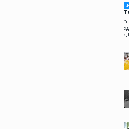
Ф
Т
Сь
од
ДТ