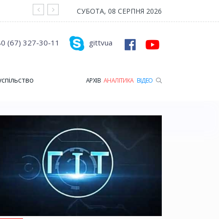
На війні загинув Герой з Рожищенської гр
СУБОТА, 08 СЕРПНЯ 2026
0 (67) 327-30-11
gittvua
успільство
АРХІВ
АНАЛІТИКА
ВІДЕО