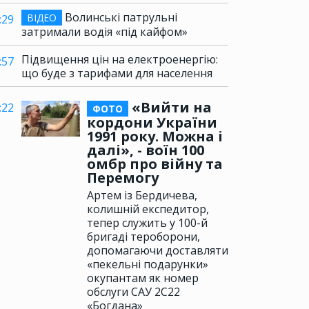
Волинські патрульні
ВІДЕО
:29
затримали водія «під кайфом»
Підвищення цін на електроенергію:
:57
що буде з тарифами для населення
«Вийти на
:22
ФОТО
кордони України
1991 року. Можна і
далі», - воїн 100
омбр про війну та
Перемогу
Артем із Бердичева,
колишній експедитор,
тепер служить у 100-й
бригаді тероборони,
допомагаючи доставляти
«пекельні подарунки»
окупантам як номер
обслуги САУ 2С22
«Богдана»