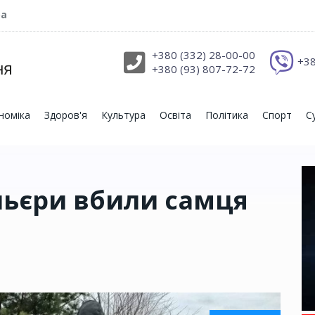
ра
+380 (332) 28-00-00
+38
+380 (93) 807-72-72
номіка
Здоров'я
Культура
Освіта
Політика
Спорт
С
ньєри вбили самця