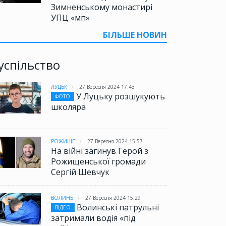
Зимненському монастирі
УПЦ «мп»
БІЛЬШЕ НОВИН
успільство
ЛУЦЬК
27 Вересня 2024 17:43
У Луцьку розшукують
ФОТО
школяра
РОЖИЩЕ
27 Вересня 2024 15:57
На війні загинув Герой з
Рожищенської громади
Сергій Шевчук
ВОЛИНЬ
27 Вересня 2024 15:29
Волинські патрульні
ВІДЕО
затримали водія «під