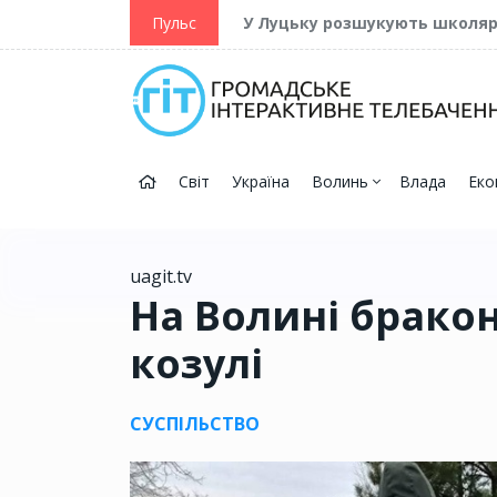
ійну та Перемогу
Пульс
У Луцьку розшукують школя
Світ
Україна
Волинь
Влада
Еко
uagit.tv
На Волині брако
козулі
СУСПІЛЬСТВО