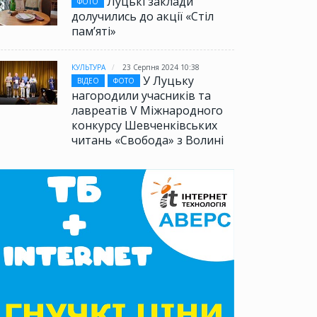
Луцькі заклади
ФОТО
долучились до акції «Стіл
памʼяті»
КУЛЬТУРА
23 Серпня 2024 10:38
У Луцьку
ВІДЕО
ФОТО
нагородили учасників та
лавреатів V Міжнародного
конкурсу Шевченківських
читань «Свобода» з Волині