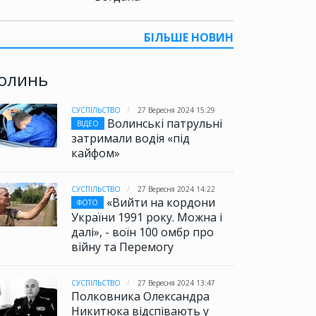
БІЛЬШЕ НОВИН
олинь
СУСПІЛЬСТВО
27 Вересня 2024 15:29
Волинські патрульні
ВІДЕО
затримали водія «під
кайфом»
СУСПІЛЬСТВО
27 Вересня 2024 14:22
«Вийти на кордони
ФОТО
України 1991 року. Можна і
далі», - воїн 100 омбр про
війну та Перемогу
СУСПІЛЬСТВО
27 Вересня 2024 13:47
Полковника Олександра
Никитюка відспівають у