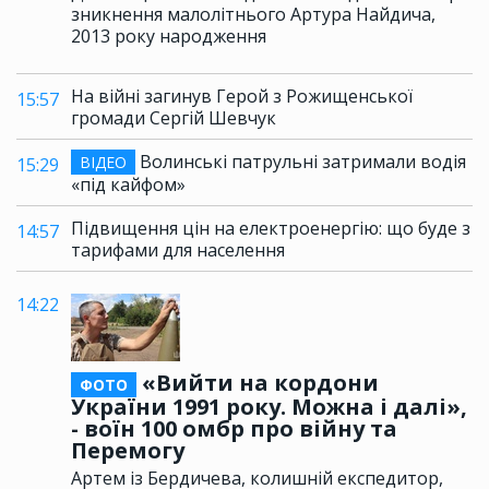
зникнення малолітнього Артура Найдича,
2013 року народження
На війні загинув Герой з Рожищенської
15:57
громади Сергій Шевчук
Волинські патрульні затримали водія
ВІДЕО
15:29
«під кайфом»
Підвищення цін на електроенергію: що буде з
14:57
тарифами для населення
14:22
«Вийти на кордони
ФОТО
України 1991 року. Можна і далі»,
- воїн 100 омбр про війну та
Перемогу
Артем із Бердичева, колишній експедитор,