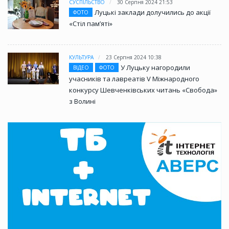
СУСПІЛЬСТВО
30 Серпня 2024 21:53
Луцькі заклади долучились до акції
ФОТО
«Стіл памʼяті»
КУЛЬТУРА
23 Серпня 2024 10:38
У Луцьку нагородили
ВІДЕО
ФОТО
учасників та лавреатів V Міжнародного
конкурсу Шевченківських читань «Свобода»
з Волині