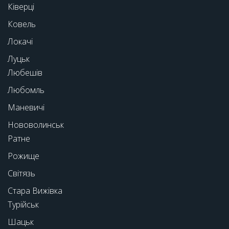
Ківерці
Ковель
Локачі
Луцьк
Любешів
Любомль
Маневичі
Нововолинськ
Ратне
Рожище
Світязь
Стара Вижівка
Турійськ
Шацьк