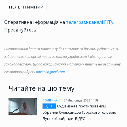
НЕЛЕГІТИМНИЙ
Оперативна інформація на
телеграм-каналі ГІТу
.
Приєднуйтесь
Використання даного матеріалу без письмового дозволу редакції «ГІТ»
заборонене. Авторські права захищені українським і міжнародним
законодавством. Щодо використання матеріалу пишіть на редакційну
електронну адресу
uagittv@gmail.com
Читайте на цю тему
ПОЛІТИКА
24 Листопада 2023 14:39
Суд визнав протиправним
ВІДЕО
обрання Олександра Гурського головою
Луцької райради. ВІДЕО