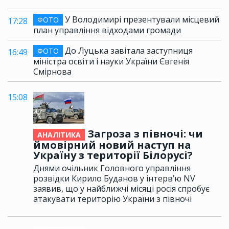
У Володимирі презентували місцевий
ФОТО
17:28
план управління відходами громади
До Луцька завітала заступниця
ФОТО
16:49
міністра освіти і науки України Євгенія
Смірнова
15:08
Загроза з півночі: чи
АНАЛІТИКА
ймовірний новий наступ на
Україну з території Білорусі?
Днями очільник Головного управління
розвідки Кирило Буданов у інтерв’ю NV
заявив, що у найближчі місяці росія спробує
атакувати територію України з півночі