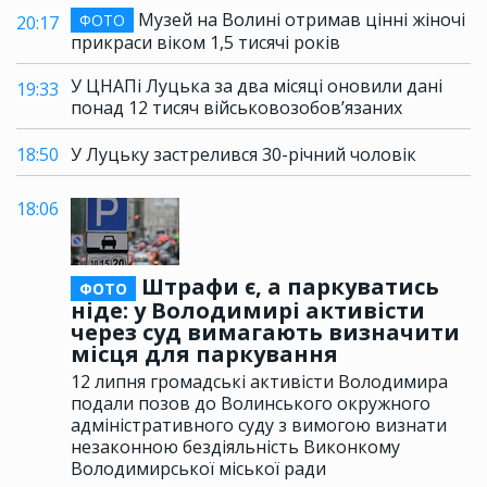
Музей на Волині отримав цінні жіночі
ФОТО
20:17
прикраси віком 1,5 тисячі років
У ЦНАПі Луцька за два місяці оновили дані
19:33
понад 12 тисяч військовозобов’язаних
18:50
У Луцьку застрелився 30-річний чоловік
18:06
Штрафи є, а паркуватись
ФОТО
ніде: у Володимирі активісти
через суд вимагають визначити
місця для паркування
12 липня громадські активісти Володимира
подали позов до Волинського окружного
адміністративного суду з вимогою визнати
незаконною бездіяльність Виконкому
Володимирської міської ради