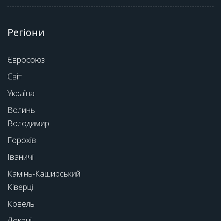
Регіони
Євросоюз
Світ
Україна
Волинь
Володимир
Горохів
Іваничі
Камінь-Каширський
Ківерці
Ковель
Локачі