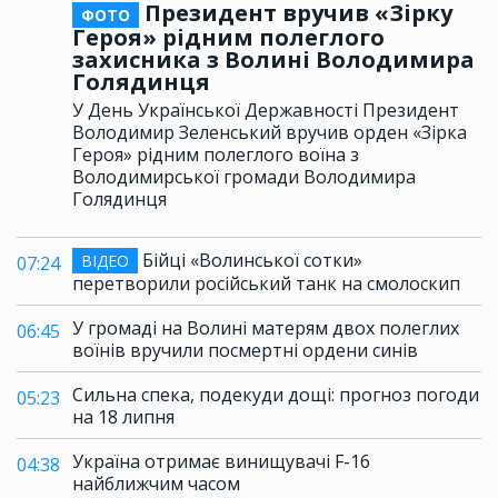
Президент вручив «Зірку
ФОТО
Героя» рідним полеглого
захисника з Волині Володимира
Голядинця
У День Української Державності Президент
Володимир Зеленський вручив орден «Зірка
Героя» рідним полеглого воїна з
Володимирської громади Володимира
Голядинця
Бійці «Волинської сотки»
ВІДЕО
07:24
перетворили російський танк на смолоскип
У громаді на Волині матерям двох полеглих
06:45
воїнів вручили посмертні ордени синів
Сильна спека, подекуди дощі: прогноз погоди
05:23
на 18 липня
Україна отримає винищувачі F-16
04:38
найближчим часом