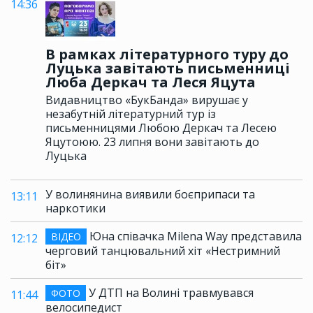
14:36
В рамках літературного туру до
Луцька завітають письменниці
Люба Деркач та Леся Яцута
Видавництво «БукБанда» вирушає у
незабутній літературний тур із
письменницями Любою Деркач та Лесею
Яцутоюю. 23 липня вони завітають до
Луцька
У волинянина виявили боєприпаси та
13:11
наркотики
Юна співачка Milena Way представила
ВІДЕО
12:12
черговий танцювальний хіт «Нестримний
біт»
У ДТП на Волині травмувався
ФОТО
11:44
велосипедист