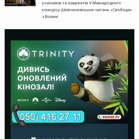
учасників та лавреатів V Міжнародного
конкурсу Шевченківських читань «Свобода»
з Волині