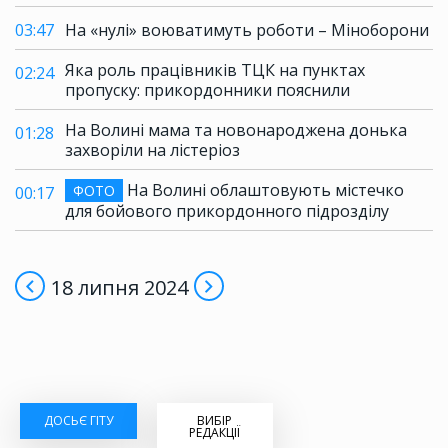
03:47
На «нулі» воюватимуть роботи – Міноборони
Яка роль працівників ТЦК на пунктах
02:24
пропуску: прикордонники пояснили
На Волині мама та новонароджена донька
01:28
захворіли на лістеріоз
На Волині облаштовують містечко
ФОТО
00:17
для бойового прикордонного підрозділу
18 липня 2024
ДОСЬЄ ГІТУ
ВИБІР
РЕДАКЦІЇ