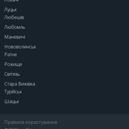
Луцьк
Любешів
Любомль
Маневичі
Нововолинськ
Ратне
Рожище
Світязь
Стара Вижівка
Турійськ
Шацьк
Правила користування