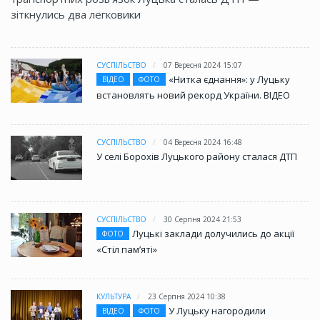
зіткнулись два легковики
СУСПІЛЬСТВО
07 Вересня 2024 15:07
«Нитка єднання»: у Луцьку
ВІДЕО
ФОТО
встановлять новий рекорд України. ВІДЕО
СУСПІЛЬСТВО
04 Вересня 2024 16:48
У селі Борохів Луцького району сталася ДТП
СУСПІЛЬСТВО
30 Серпня 2024 21:53
Луцькі заклади долучились до акції
ФОТО
«Стіл памʼяті»
КУЛЬТУРА
23 Серпня 2024 10:38
У Луцьку нагородили
ВІДЕО
ФОТО