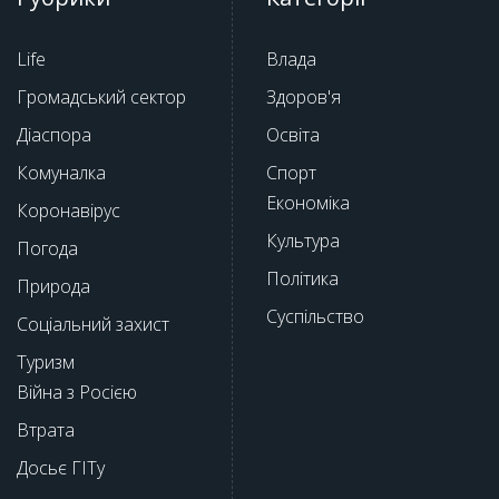
Life
Влада
Громадський сектор
Здоров'я
Діаспора
Освіта
Комуналка
Спорт
Економіка
Коронавірус
Культура
Погода
Політика
Природа
Суспільство
Соціальний захист
Туризм
Війна з Росією
Втрата
Досьє ГІТу