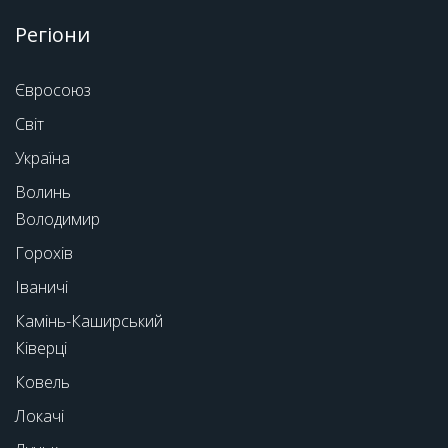
Регіони
Євросоюз
Світ
Україна
Волинь
Володимир
Горохів
Іваничі
Камінь-Каширський
Ківерці
Ковель
Локачі