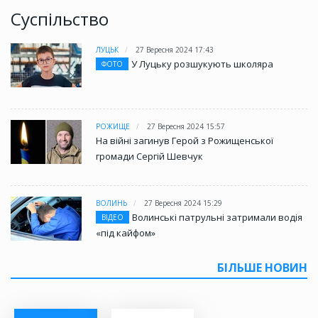
Суспільство
ЛУЦЬК
27 Вересня 2024 17:43
У Луцьку розшукують школяра
ФОТО
РОЖИЩЕ
27 Вересня 2024 15:57
На війні загинув Герой з Рожищенської
громади Сергій Шевчук
ВОЛИНЬ
27 Вересня 2024 15:29
Волинські патрульні затримали водія
ВІДЕО
«під кайфом»
БІЛЬШЕ НОВИН