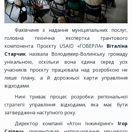
Фахівчиня з надання муніципальних послуг,
головна технічна експертка грантового
компонента Проєкту USAID «ГОВЕРЛА»
Віталіна
Старчик
назвала Володимир-Волинську громаду
унікальною, оскільки вона єдина серед усіх
учасників проєкту працювала над розробкою не
лише плану, а й дорожньої карти управління
відходами.
Нині триває процес розробки регіональної
стратегії управління відходами, яка має бути
затверджена наступного року.
Директор компанії «Атон Інжиніринг»
Ігор
Сліпець
презентував напрацювання місцевого