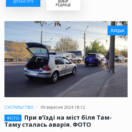
ДОСЬЄ ГІТУ
ВИБІР
РЕДАКЦІЇ
ЛУЦЬК
СУСПІЛЬСТВО
09 вересня 2024 18:12
При в’їзді на міст біля Там-
ФОТО
Таму сталась аварія. ФОТО