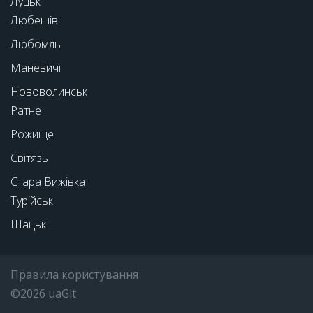
Луцьк
Любешів
Любомль
Маневичі
Нововолинськ
Ратне
Рожище
Світязь
Стара Вижівка
Турійськ
Шацьк
Правила користування
©2026 uaGit