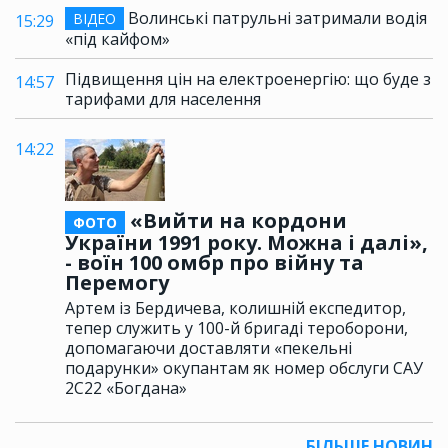
Волинські патрульні затримали водія
ВІДЕО
15:29
«під кайфом»
Підвищення цін на електроенергію: що буде з
14:57
тарифами для населення
14:22
«Вийти на кордони
ФОТО
України 1991 року. Можна і далі»,
- воїн 100 омбр про війну та
Перемогу
Артем із Бердичева, колишній експедитор,
тепер служить у 100-й бригаді тероборони,
допомагаючи доставляти «пекельні
подарунки» окупантам як номер обслуги САУ
2С22 «Богдана»
БІЛЬШЕ НОВИН