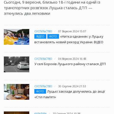
Сьогодні, 9 вересня, близько 18-ї години на одній із
транспортних розв’язок Луцька сталась ДТП —
зіткнулись два легковики
СУСПІЛЬСТВО
07 Вересня 2024 15:07
«Нитка єднання»: у Луцьку
ВІДЕО
ФОТО
встановлять новий рекорд України. ВІДЕО
СУСПІЛЬСТВО
04 Вересня 2024 16:48
У селі Борохів Луцького району сталася ДТП
СУСПІЛЬСТВО
30 Серпня 2024 21:53
Луцькі заклади долучились до акції
ФОТО
«Стіл памʼяті»
КУЛЬТУРА
23 Серпня 2024 10:38