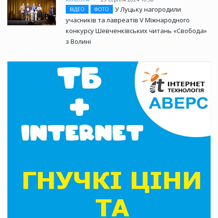
У Луцьку нагородили
ВІДЕО
ФОТО
учасників та лавреатів V Міжнародного
конкурсу Шевченківських читань «Свобода»
з Волині