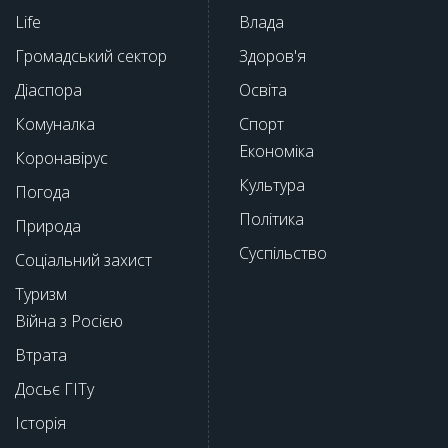
Life
Влада
Громадський сектор
Здоров'я
Діаспора
Освіта
Комуналка
Спорт
Економіка
Коронавірус
Культура
Погода
Політика
Природа
Суспільство
Соціальний захист
Туризм
Війна з Росією
Втрата
Досьє ГІТу
Історія