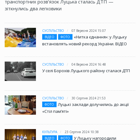
транспортних розв’язок Луцька сталась ДТП —
зіткнулись два легковики
СУСПІЛЬСТВО
07 Вересня 2024 15:07
«Нитка єднання»: у Луцьку
ВІДЕО
ФОТО
встановлять новий рекорд України. ВІДЕО
СУСПІЛЬСТВО
04 Вересня 2024 16:48
У селі Борохів Луцького району сталася ДТП
СУСПІЛЬСТВО
30 Серпня 2024 21:53
Луцькі заклади долучились до акції
ФОТО
«Стіл памʼяті»
КУЛЬТУРА
23 Серпня 2024 10:38
У Луцьку нагородили
ВІДЕО
ФОТО