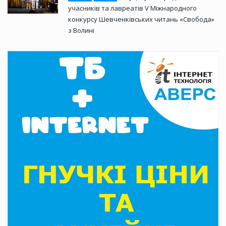
учасників та лавреатів V Міжнародного
конкурсу Шевченківських читань «Свобода»
з Волині