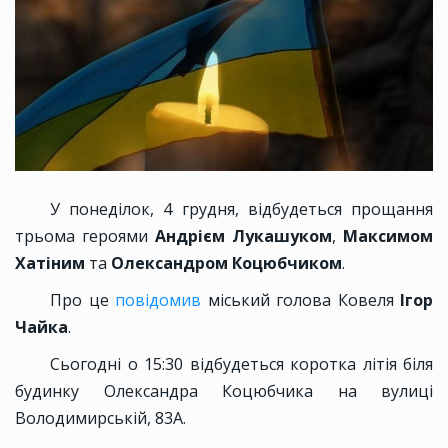
У понеділок, 4 грудня, відбудеться прощання
трьома героями
Андрієм Лукашуком
,
Максимом
Хатіним
та
Олександром Коцюбчиком
.
Про це
повідомив
міський голова Ковеля
Ігор
Чайка
.
Сьогодні о 15:30 відбудеться коротка літія біля
будинку Олександра Коцюбчика на вулиці
Володимирській, 83А.