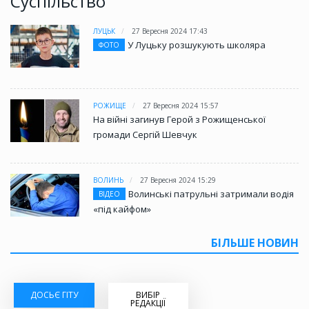
Суспільство
ЛУЦЬК
27 Вересня 2024 17:43
У Луцьку розшукують школяра
ФОТО
РОЖИЩЕ
27 Вересня 2024 15:57
На війні загинув Герой з Рожищенської
громади Сергій Шевчук
ВОЛИНЬ
27 Вересня 2024 15:29
Волинські патрульні затримали водія
ВІДЕО
«під кайфом»
БІЛЬШЕ НОВИН
ДОСЬЄ ГІТУ
ВИБІР
РЕДАКЦІЇ