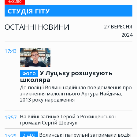
НАЖИВО
СТУДІЯ ГІТУ
ОСТАННІ НОВИНИ
27 ВЕРЕСНЯ
2024
17:43
У Луцьку розшукують
ФОТО
школяра
До поліції Волині надійшло повідомлення про
зникнення малолітнього Артура Найдича,
2013 року народження
На війні загинув Герой з Рожищенської
15:57
громади Сергій Шевчук
Волинські патрульні затримали водія
ВІДЕО
15:29