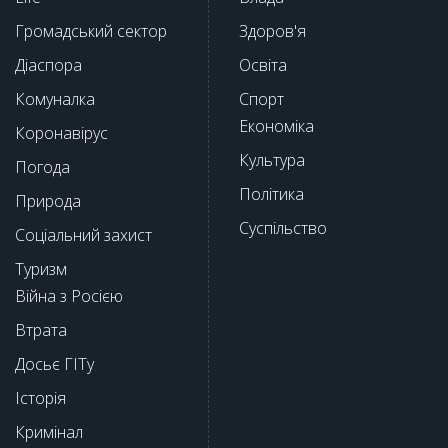
Громадський сектор
Здоров'я
Діаспора
Освіта
Комуналка
Спорт
Економіка
Коронавірус
Культура
Погода
Політика
Природа
Суспільство
Соціальний захист
Туризм
Війна з Росією
Втрата
Досьє ГІТу
Історія
Кримінал