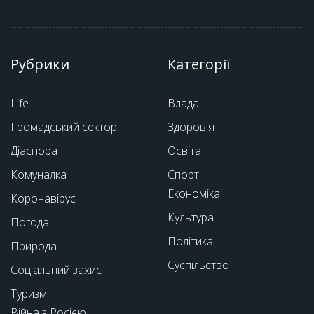
Рубрики
Категорії
Life
Влада
Громадський сектор
Здоров'я
Діаспора
Освіта
Комуналка
Спорт
Економіка
Коронавірус
Культура
Погода
Політика
Природа
Суспільство
Соціальний захист
Туризм
Війна з Росією