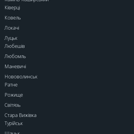
Ківерці
Ковель
Локачі
Луцьк
Любешів
Любомль
Маневичі
Нововолинськ
Ратне
Рожище
Світязь
Стара Вижівка
Турійськ
Шацьк