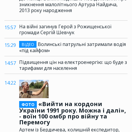
зникнення малолітнього Артура Найдича,
2013 року народження
На війні загинув Герой з Рожищенської
15:57
громади Сергій Шевчук
Волинські патрульні затримали водія
ВІДЕО
15:29
«під кайфом»
Підвищення цін на електроенергію: що буде з
14:57
тарифами для населення
14:22
«Вийти на кордони
ФОТО
України 1991 року. Можна і далі»,
- воїн 100 омбр про війну та
Перемогу
Артем із Бердичева, колишній експедитор,