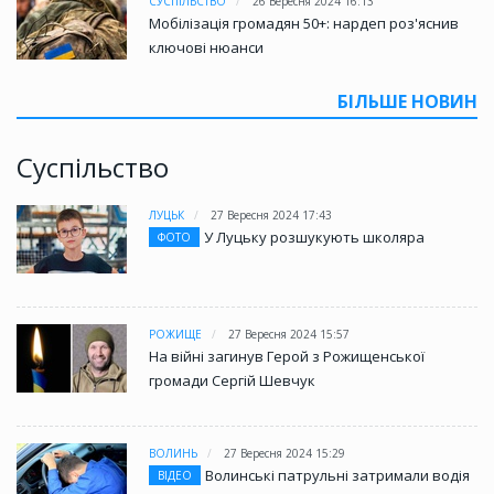
СУСПІЛЬСТВО
26 Вересня 2024 16:13
Мобілізація громадян 50+: нардеп роз'яснив
ключові нюанси
БІЛЬШЕ НОВИН
Суспільство
ЛУЦЬК
27 Вересня 2024 17:43
У Луцьку розшукують школяра
ФОТО
РОЖИЩЕ
27 Вересня 2024 15:57
На війні загинув Герой з Рожищенської
громади Сергій Шевчук
ВОЛИНЬ
27 Вересня 2024 15:29
Волинські патрульні затримали водія
ВІДЕО