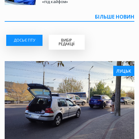
«під кайфом»
БІЛЬШЕ НОВИН
ДОСЬЄ ГІТУ
ВИБІР
РЕДАКЦІЇ
ЛУЦЬК