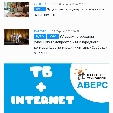
СУСПІЛЬСТВО
30 Серпня 2024 21:53
Луцькі заклади долучились до акції
ФОТО
«Стіл памʼяті»
КУЛЬТУРА
23 Серпня 2024 10:38
У Луцьку нагородили
ВІДЕО
ФОТО
учасників та лавреатів V Міжнародного
конкурсу Шевченківських читань «Свобода»
з Волині