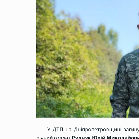
У ДТП на Дніпропетровщині загину
річний солдат
Рудчук Юрій Миколайов