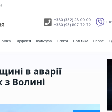
ра
+380 (332) 28-00-00
+38
+380 (93) 807-72-72
номіка
Здоров'я
Культура
Освіта
Політика
Спорт
С
ині в аварії
 з Волині