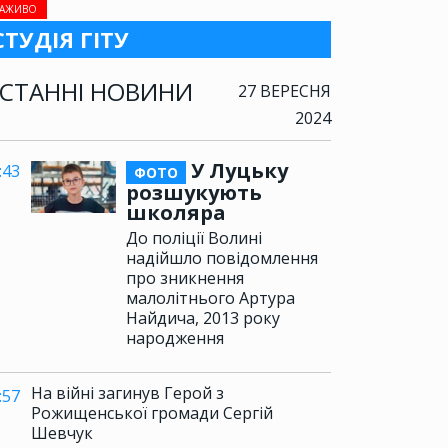
АЖИВО
СТУДІЯ ГІТУ
СТАННІ НОВИНИ
27 ВЕРЕСНЯ
2024
У Луцьку
:43
ФОТО
розшукують
школяра
До поліції Волині
надійшло повідомлення
про зникнення
малолітнього Артура
Найдича, 2013 року
народження
На війні загинув Герой з
:57
Рожищенської громади Сергій
Шевчук