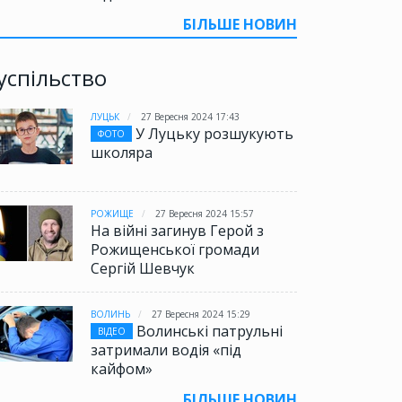
БІЛЬШЕ НОВИН
успільство
ЛУЦЬК
27 Вересня 2024 17:43
У Луцьку розшукують
ФОТО
школяра
РОЖИЩЕ
27 Вересня 2024 15:57
На війні загинув Герой з
Рожищенської громади
Сергій Шевчук
ВОЛИНЬ
27 Вересня 2024 15:29
Волинські патрульні
ВІДЕО
затримали водія «під
кайфом»
БІЛЬШЕ НОВИН