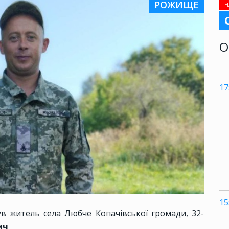
РОЖИЩЕ
Н
О
17
15
в житель села Любче Копачівської громади, 32-
ич
.