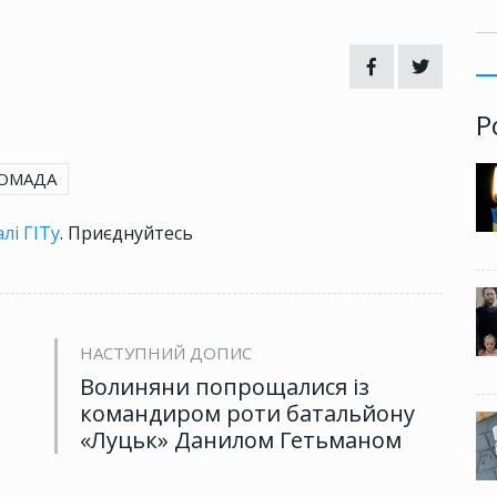
Р
РОМАДА
лі ГІТу
. Приєднуйтесь
НАСТУПНИЙ ДОПИС
Волиняни попрощалися із
командиром роти батальйону
«Луцьк» Данилом Гетьманом