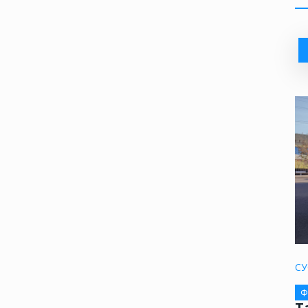
СУ
Ф
Т