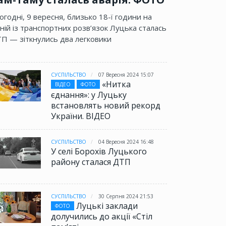
огодні, 9 вересня, близько 18-ї години на
ній із транспортних розв’язок Луцька сталась
П — зіткнулись два легковики
СУСПІЛЬСТВО
07 Вересня 2024 15:07
«Нитка
ВІДЕО
ФОТО
єднання»: у Луцьку
встановлять новий рекорд
України. ВІДЕО
СУСПІЛЬСТВО
04 Вересня 2024 16:48
У селі Борохів Луцького
району сталася ДТП
СУСПІЛЬСТВО
30 Серпня 2024 21:53
Луцькі заклади
ФОТО
долучились до акції «Стіл