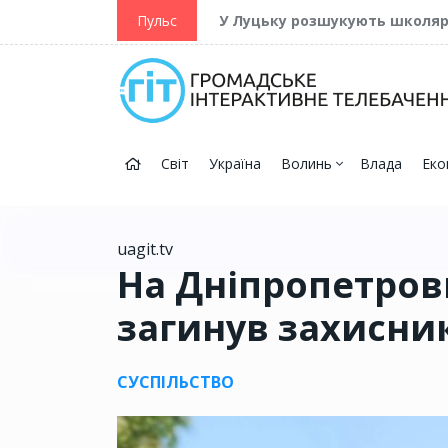
ійну та Перемогу
Пульс
У Луцьку розшукують школя
Світ
Україна
Волинь
Влада
Еко
uagit.tv
На Дніпропетровщ
загинув захисник
СУСПІЛЬСТВО