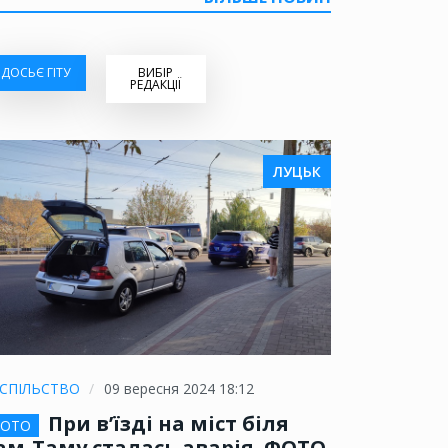
ДОСЬЄ ГІТУ
ВИБІР
РЕДАКЦІЇ
ЛУЦЬК
СПІЛЬСТВО
09 вересня 2024 18:12
При в’їзді на міст біля
ОТО
ам-Таму сталась аварія. ФОТО