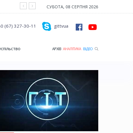
На війні загинув Герой з Рожищенської гр
СУБОТА, 08 СЕРПНЯ 2026
0 (67) 327-30-11
gittvua
успільство
АРХІВ
АНАЛІТИКА
ВІДЕО