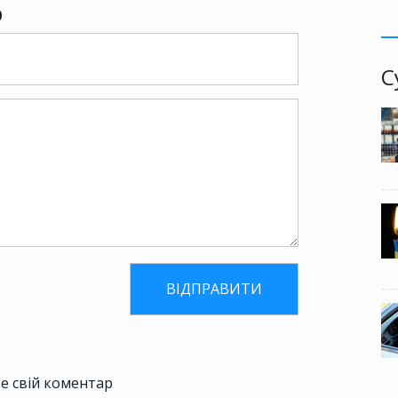
р
С
е свій коментар