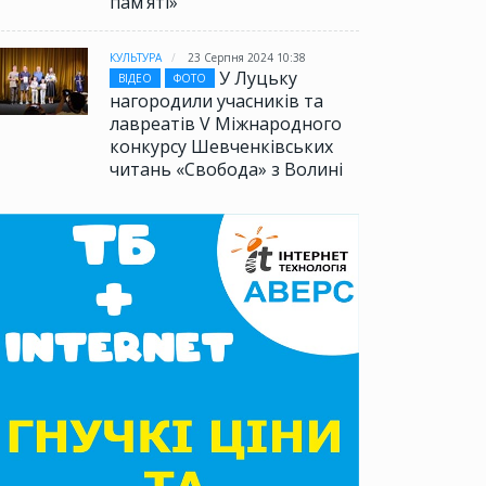
памʼяті»
КУЛЬТУРА
23 Серпня 2024 10:38
У Луцьку
ВІДЕО
ФОТО
нагородили учасників та
лавреатів V Міжнародного
конкурсу Шевченківських
читань «Свобода» з Волині