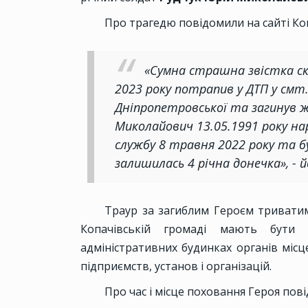
Про трагедю повідомили на сайті Коп
«Сумна страшна звістка ско
2023 року потрапив у ДТП у смт
Дніпропетровської та загинув 
Миколайович 13.05.1991 року на
службу 8 травня 2022 року та б
залишилась 4 річна донечка», - й
Траур за загиблим Героєм триватим
Копачівській громаді мають бути
адміністративних будинках органів міс
підприємств, установ і організацій.
Про час і місце поховання Героя пов