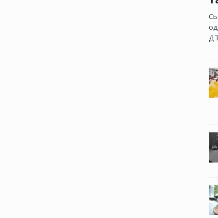
Сь
од
ДТ