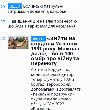
Волинські патрульні
ВІДЕО
:29
затримали водія «під кайфом»
Підвищення цін на електроенергію:
:57
що буде з тарифами для населення
«Вийти на
:22
ФОТО
кордони України
1991 року. Можна і
далі», - воїн 100
омбр про війну та
Перемогу
Артем із Бердичева,
колишній експедитор,
тепер служить у 100-й
бригаді тероборони,
допомагаючи доставляти
«пекельні подарунки»
окупантам як номер
обслуги САУ 2С22
«Богдана»