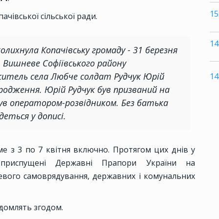
15
ачівської сільської ради.
14
лихнула Копачівську громаду - 31 березня
. Вишневе Софіївського району
житель села Любче солдат Рудчук Юрій
14
родження. Юрій Рудчук був призваний на
ув оператором-розвідником. Без батька
деться у дописі.
е з 3 по 7 квітня включно. Протягом цих днів у
 приспущені Державні Прапори України на
цевого самоврядування, державних і комунальних
ідомлять згодом.