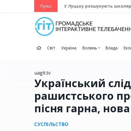
ійну та Перемогу
Пульс
У Луцьку розшукують школя
Світ
Україна
Волинь
Влада
Еко
uagit.tv
Український слід
рашистського пр
пісня гарна, нова
СУСПІЛЬСТВО