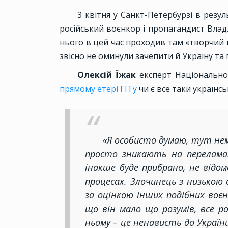
3 квітня у Санкт-Петербурзі в резул
російський воєнкор і пропагандист Влад
нього в цей час проходив там «творчий веч
звісно не оминули зачепити й Україну та
Олексій Їжак
експерт Національног
прямому етері ГІТу
чи є все таки українськ
«Я особисто думаю, тут нем
просто зникають на переламах
інакше буде прибрано, не відо
процесах. Злочинець з низькою 
за оцінкою інших подібних воєн
що він мало що розумів, все ро
ньому – це ненависть до України