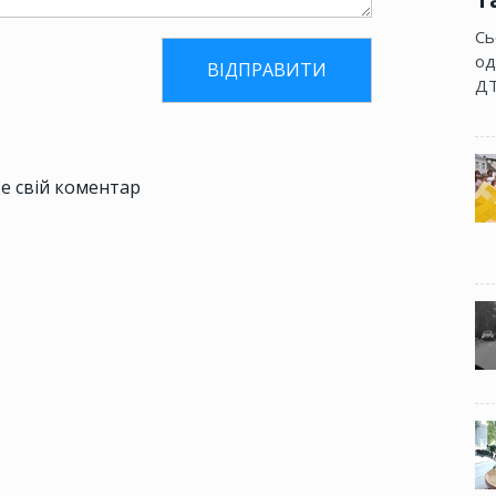
Сь
од
ДТ
е свій коментар