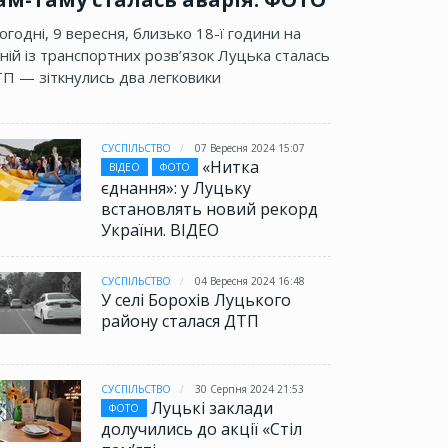
огодні, 9 вересня, близько 18-ї години на
ній із транспортних розв’язок Луцька сталась
П — зіткнулись два легковики
СУСПІЛЬСТВО
07 Вересня 2024 15:07
«Нитка
ВІДЕО
ФОТО
єднання»: у Луцьку
встановлять новий рекорд
України. ВІДЕО
СУСПІЛЬСТВО
04 Вересня 2024 16:48
У селі Борохів Луцького
району сталася ДТП
СУСПІЛЬСТВО
30 Серпня 2024 21:53
Луцькі заклади
ФОТО
долучились до акції «Стіл