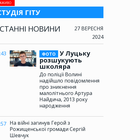
АЖИВО
СТУДІЯ ГІТУ
СТАННІ НОВИНИ
27 ВЕРЕСНЯ
2024
У Луцьку
:43
ФОТО
розшукують
школяра
До поліції Волині
надійшло повідомлення
про зникнення
малолітнього Артура
Найдича, 2013 року
народження
На війні загинув Герой з
:57
Рожищенської громади Сергій
Шевчук