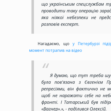
що українським спецслужбам т
проводити таку операцію зарад
яка ніякої небезпеки не предс
розповів експерт.
Нагадаємо, що
у Петербурзі піді
момент потрапив на відео
Я думаю, що тут треба шук
була пов'язана з Євгенієм П
репресіями, він фактично не м
щоб не наражати себе на неб
фронті. І Татарський був піді
«Вагнер».», - поділився Олексій.