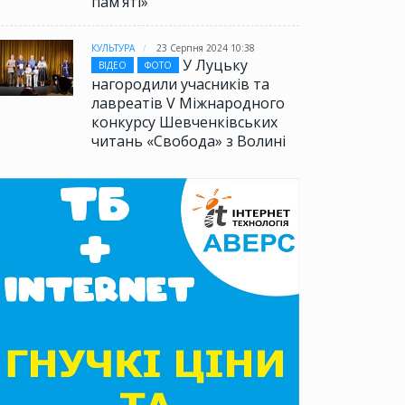
памʼяті»
КУЛЬТУРА
23 Серпня 2024 10:38
У Луцьку
ВІДЕО
ФОТО
нагородили учасників та
лавреатів V Міжнародного
конкурсу Шевченківських
читань «Свобода» з Волині