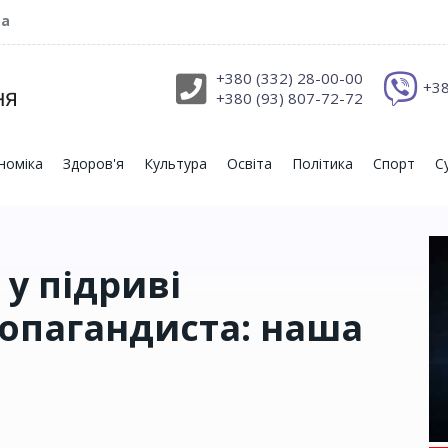
ра
+380 (332) 28-00-00
+38
+380 (93) 807-72-72
номіка
Здоров'я
Культура
Освіта
Політика
Спорт
С
 у підриві
опагандиста: наша