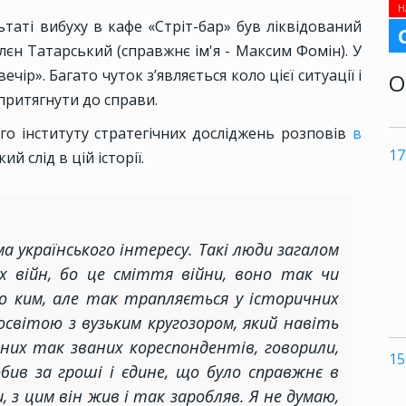
Н
ьтаті вибуху в кафе «Стріт-бар» був ліквідований
лєн Татарський (справжнє ім'я - Максим Фомін). У
ір». Багато чуток з’являється коло цієї ситуації і
О
 притягнути до справи.
о інституту стратегічних досліджень розповів
в
17
ий слід в цій історії.
а українського інтересу. Такі люди загалом
 війн, бо це сміття війни, воно так чи
мо ким, але так трапляється у історичних
освітою з вузьким кругозором, який навіть
них так званих кореспондентів, говорили,
15
бив за гроші і єдине, що було справжнє в
, з цим він жив і так заробляв. Я не думаю,