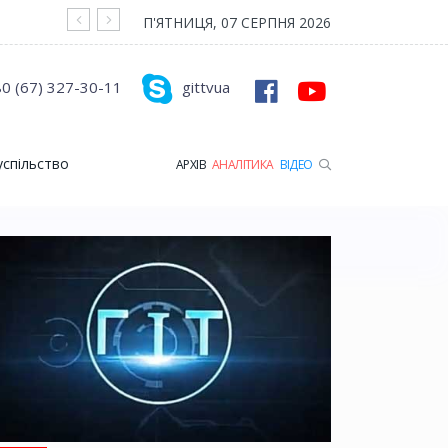
На війні загинув Герой з Рожищенської гр
П'ЯТНИЦЯ, 07 СЕРПНЯ 2026
0 (67) 327-30-11
gittvua
успільство
АРХІВ
АНАЛІТИКА
ВІДЕО