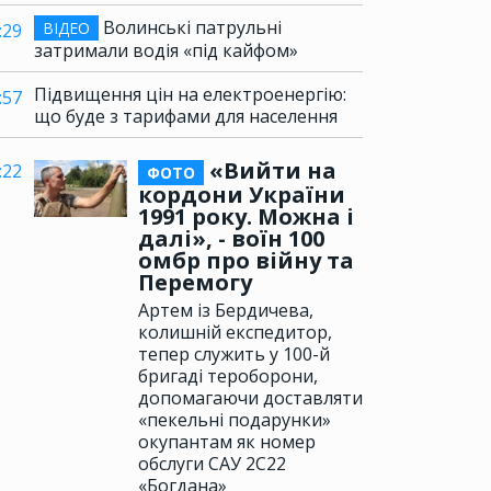
Волинські патрульні
ВІДЕО
:29
затримали водія «під кайфом»
Підвищення цін на електроенергію:
:57
що буде з тарифами для населення
«Вийти на
:22
ФОТО
кордони України
1991 року. Можна і
далі», - воїн 100
омбр про війну та
Перемогу
Артем із Бердичева,
колишній експедитор,
тепер служить у 100-й
бригаді тероборони,
допомагаючи доставляти
«пекельні подарунки»
окупантам як номер
обслуги САУ 2С22
«Богдана»