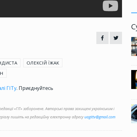
С
НДИСТА
ОЛЕКСІЙ ЇЖАК
ІН
лі ГІТу
. Приєднуйтесь
дакції «ГІТ» заборонене. Авторські права захищені українським і
іалу пишіть на редакційну електронну адресу
uagittv@gmail.com