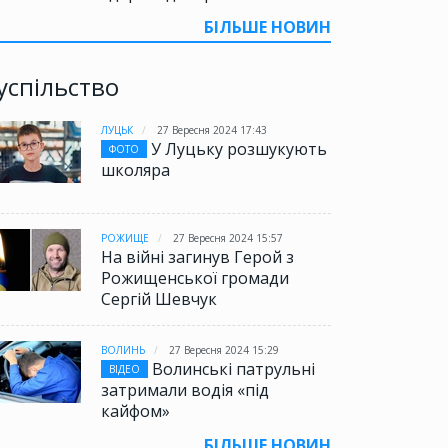
БІЛЬШЕ НОВИН
успільство
ЛУЦЬК
27 Вересня 2024 17:43
У Луцьку розшукують
ФОТО
школяра
РОЖИЩЕ
27 Вересня 2024 15:57
На війні загинув Герой з
Рожищенської громади
Сергій Шевчук
ВОЛИНЬ
27 Вересня 2024 15:29
Волинські патрульні
ВІДЕО
затримали водія «під
кайфом»
БІЛЬШЕ НОВИН