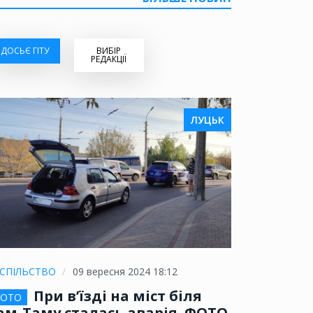
ДОСЬЄ ГІТУ
ВИБІР
РЕДАКЦІЇ
ЛУЦЬК
СПІЛЬСТВО
09 вересня 2024 18:12
При в’їзді на міст біля
ОТО
ам-Таму сталась аварія. ФОТО