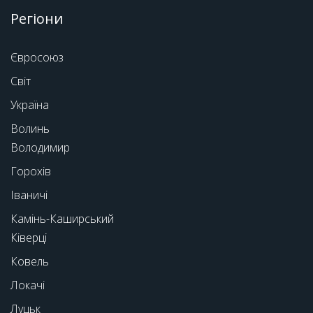
Регіони
Євросоюз
Світ
Україна
Волинь
Володимир
Горохів
Іваничі
Камінь-Каширський
Ківерці
Ковель
Локачі
Луцьк