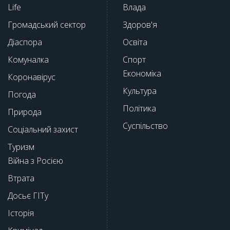
Life
Влада
Громадський сектор
Здоров'я
Діаспора
Освіта
Комуналка
Спорт
Економіка
Коронавірус
Культура
Погода
Політика
Природа
Суспільство
Соціальний захист
Туризм
Війна з Росією
Втрата
Досьє ГІТу
Історія