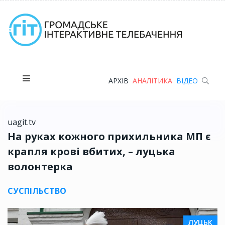
АРХІВ
АНАЛІТИКА
ВІДЕО
uagit.tv
На руках кожного прихильника МП є
крапля крові вбитих, – луцька
волонтерка
СУСПІЛЬСТВО
ЛУЦЬК