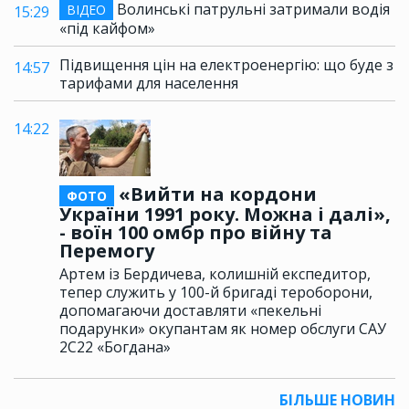
Волинські патрульні затримали водія
ВІДЕО
15:29
«під кайфом»
Підвищення цін на електроенергію: що буде з
14:57
тарифами для населення
14:22
«Вийти на кордони
ФОТО
України 1991 року. Можна і далі»,
- воїн 100 омбр про війну та
Перемогу
Артем із Бердичева, колишній експедитор,
тепер служить у 100-й бригаді тероборони,
допомагаючи доставляти «пекельні
подарунки» окупантам як номер обслуги САУ
2С22 «Богдана»
БІЛЬШЕ НОВИН