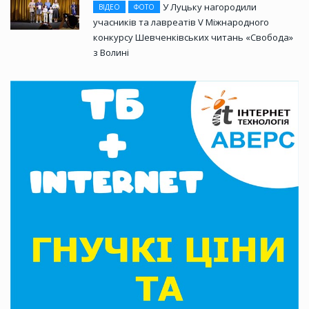
У Луцьку нагородили
ВІДЕО
ФОТО
учасників та лавреатів V Міжнародного
конкурсу Шевченківських читань «Свобода»
з Волині