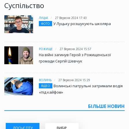
Суспільство
ЛУЦЬК
27 Вересня 2024 17:43
У Луцьку розшукують школяра
ФОТО
РОЖИЩЕ
27 Вересня 2024 15:57
На війні загинув Герой з Рожищенської
громади Сергій Шевчук
ВОЛИНЬ
27 Вересня 2024 15:29
Волинські патрульні затримали водія
ВІДЕО
«під кайфом»
БІЛЬШЕ НОВИН
ДОСЬЄ ГІТУ
ВИБІР