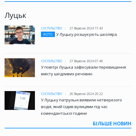
Луцьк
СУСПІЛЬСТВО
27 Вересня 2024 17:43
У Луцьку розшукують школяра
ФОТО
СУСПІЛЬСТВО
27 Вересня 2024 07:40
У повітрі Луцька зафіксували перевищення
вмісту шкідливих речовин
СУСПІЛЬСТВО
26 Вересня 2024 20:22
У Луцьку патрульні виявили нетверезого
водія, який їздив вулицями під час
комендантської години
БІЛЬШЕ НОВИН