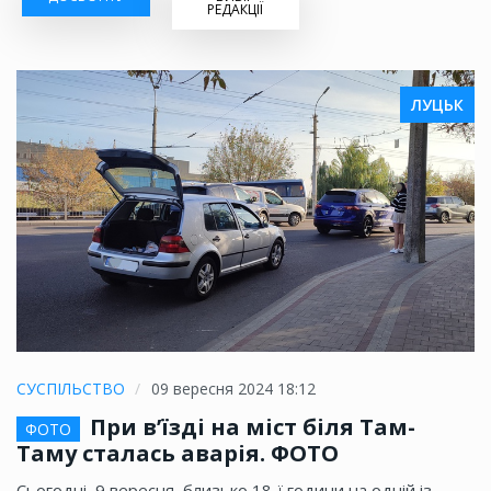
РЕДАКЦІЇ
ЛУЦЬК
СУСПІЛЬСТВО
09 вересня 2024 18:12
При в’їзді на міст біля Там-
ФОТО
Таму сталась аварія. ФОТО
Сьогодні, 9 вересня, близько 18-ї години на одній із