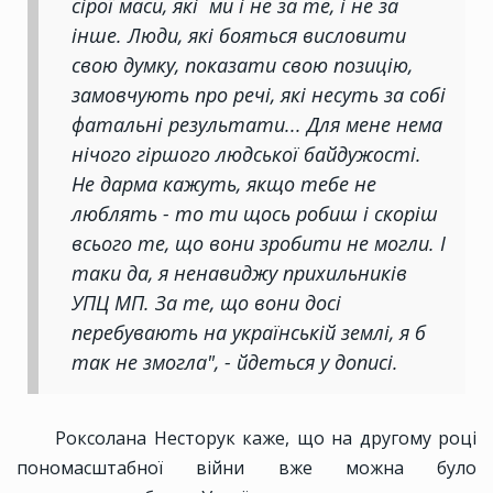
сірої маси, які ми і не за те, і не за
інше. Люди, які бояться висловити
свою думку, показати свою позицію,
замовчують про речі, які несуть за собі
фатальні результати... Для мене нема
нічого гіршого людської байдужості.
Не дарма кажуть, якщо тебе не
люблять - то ти щось робиш і скоріш
всього те, що вони зробити не могли. І
таки да, я ненавиджу прихильників
УПЦ МП. За те, що вони досі
перебувають на українській землі, я б
так не змогла", - йдеться у дописі.
Роксолана Несторук каже, що на другому році
пономасштабної війни вже можна було