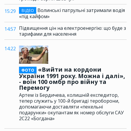
Волинські патрульні затримали водія
ВІДЕО
15:29
«під кайфом»
Підвищення цін на електроенергію: що буде з
14:57
тарифами для населення
14:22
«Вийти на кордони
ФОТО
України 1991 року. Можна і далі»,
- воїн 100 омбр про війну та
Перемогу
Артем із Бердичева, колишній експедитор,
тепер служить у 100-й бригаді тероборони,
допомагаючи доставляти «пекельні
подарунки» окупантам як номер обслуги САУ
2С22 «Богдана»