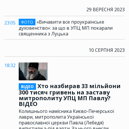
29 ВЕРЕСНЯ 2023
«Вичавити все проукраїнське
ФОТО
23:05
духовенство»: за що в УПЦ МП покарали
священника з Луцька
10 СЕРПНЯ 2023
18:32
Хто назбирав 33 мільйони
ВІДЕО
300 тисяч гривень на заставу
митрополиту УПЦ МП Павлу?
ВІДЕО
Колишнього намісника Києво-Печерської
лаври, митрополита Української
православної церкви Павла (Лебедя)
випустили з-під варти. За нього внесли