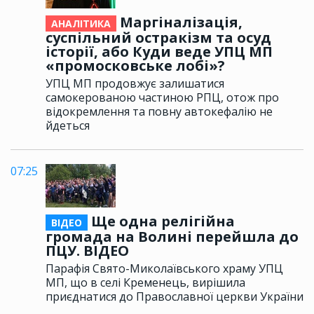
Маргіналізація,
АНАЛІТИКА
суспільний остракізм та осуд
історії, або Куди веде УПЦ МП
«промосковське лобі»?
УПЦ МП продовжує залишатися
самокерованою частиною РПЦ, отож про
відокремлення та повну автокефалію не
йдеться
07:25
Ще одна релігійна
ВІДЕО
громада на Волині перейшла до
ПЦУ. ВІДЕО
Парафія Свято-Миколаївського храму УПЦ
МП, що в селі Кременець, вирішила
приєднатися до Православної церкви України