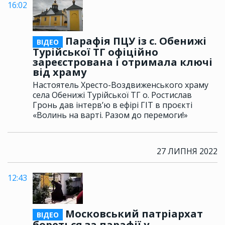
16:02
Парафія ПЦУ із с. Обенижі
ВІДЕО
Турійської ТГ офіційно
зареєстрована і отримала ключі
від храму
Настоятель Хресто-Воздвиженського храму
села Обенижі Турійської ТГ о. Ростислав
Гронь дав інтерв’ю в ефірі ГІТ в проєкті
«Волинь на варті. Разом до перемоги!»
27 ЛИПНЯ 2022
12:43
Московський патріархат
ВІДЕО
бореться за парафії у