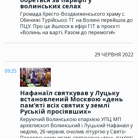
волинських селах
Громада Хресто-Воздвиженського храму с.
Обенижі Турійської ТГ на Волині перейшла до
ПЦУ. Про це йшлося в ефірі ГІТ в проєкті
«Волинь на варті. Разом до перемоги!»
29 ЧЕРВНЯ 2022
09:25
Нафанаїл святкував у Луцьку
встановлений Москвою «день
пам’яті всіх святих у землі
Руській просіявших»
Керуючий Волинською єпархією УПЦ МП
архієпископ Волинський і Луцький Нафанаїл у
неділю, 26 червня, очолив літургію у Свято-
Покровському храмі, святкуючи «день пам’яті