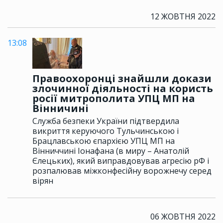
12 ЖОВТНЯ 2022
13:08
Правоохоронці знайшли докази
злочинної діяльності на користь
росії митрополита УПЦ МП на
Вінничині
Служба безпеки України підтвердила
викриття керуючого Тульчинською і
Брацлавською єпархією УПЦ МП на
Вінниччині Іонафана (в миру – Анатолій
Єлецьких), який виправдовував агресію рФ і
розпалював міжконфесійну ворожнечу серед
вірян
06 ЖОВТНЯ 2022