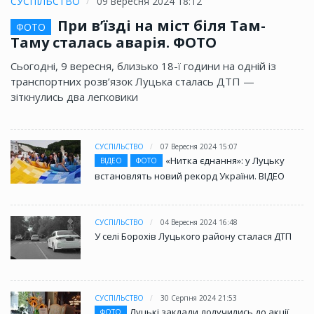
СУСПІЛЬСТВО
09 вересня 2024 18:12
При в’їзді на міст біля Там-
ФОТО
Таму сталась аварія. ФОТО
Сьогодні, 9 вересня, близько 18-ї години на одній із
транспортних розв’язок Луцька сталась ДТП —
зіткнулись два легковики
СУСПІЛЬСТВО
07 Вересня 2024 15:07
«Нитка єднання»: у Луцьку
ВІДЕО
ФОТО
встановлять новий рекорд України. ВІДЕО
СУСПІЛЬСТВО
04 Вересня 2024 16:48
У селі Борохів Луцького району сталася ДТП
СУСПІЛЬСТВО
30 Серпня 2024 21:53
Луцькі заклади долучились до акції
ФОТО