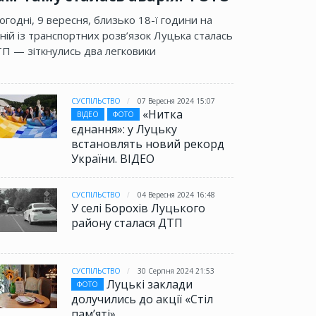
огодні, 9 вересня, близько 18-ї години на
ній із транспортних розв’язок Луцька сталась
П — зіткнулись два легковики
СУСПІЛЬСТВО
07 Вересня 2024 15:07
«Нитка
ВІДЕО
ФОТО
єднання»: у Луцьку
встановлять новий рекорд
України. ВІДЕО
СУСПІЛЬСТВО
04 Вересня 2024 16:48
У селі Борохів Луцького
району сталася ДТП
СУСПІЛЬСТВО
30 Серпня 2024 21:53
Луцькі заклади
ФОТО
долучились до акції «Стіл
памʼяті»