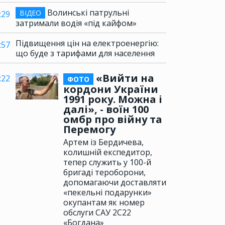
Волинські патрульні
ВІДЕО
:29
затримали водія «під кайфом»
Підвищення цін на електроенергію:
:57
що буде з тарифами для населення
«Вийти на
:22
ФОТО
кордони України
1991 року. Можна і
далі», - воїн 100
омбр про війну та
Перемогу
Артем із Бердичева,
колишній експедитор,
тепер служить у 100-й
бригаді тероборони,
допомагаючи доставляти
«пекельні подарунки»
окупантам як номер
обслуги САУ 2С22
«Богдана»