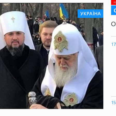
Н
УКРАЇНА
О
17
15