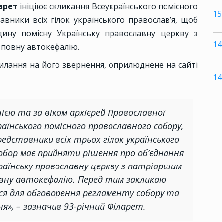
арет
ініціює скликання Всеукраїнського помісного
15
вники всіх гілок українського православ’я, щоб
дину помісну Українську православну церкву з
14
 повну автокефалію.
силання на його звернення, оприлюднене на сайті
14
ією та за віком архієрей Православної
раїнського помісного православного собору,
редставники всіх трьох гілок українського
собор має прийняти рішення про об’єднання
країнську православну церкву з патріаршим
вну автокефалію. Перед тим закликаю
ся для обговорення регламенту собору та
я», – зазначив 93-річний Філарет.