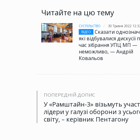
Читайте на цю тему
СУСПІЛЬСТВО
30 Травня 2022 12:3
Сказати однознач
ВІДЕО
які відбувалися дискусії п
час зібрання УПЦ МП —
неможливо, — Андрій
Ковальов
ПОПЕРЕДНІЙ ДОПИС
У «Рамштайн-3» візьмуть учас
лідери у галузі оборони з усьог
світу, – керівник Пентагону