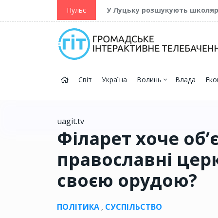
ійну та Перемогу
Пульс
У Луцьку розшукують школя
Світ
Україна
Волинь
Влада
Еко
uagit.tv
Філарет хоче об’
православні церк
своєю орудою?
ПОЛІТИКА
,
СУСПІЛЬСТВО