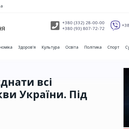
ра
+380 (332) 28-00-00
+38
+380 (93) 807-72-72
номіка
Здоров'я
Культура
Освіта
Політика
Спорт
С
єднати всі
ви України. Під