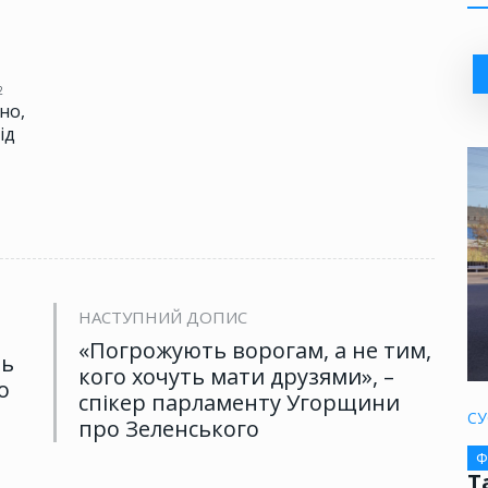
2
но,
ід
НАСТУПНИЙ ДОПИС
«Погрожують ворогам, а не тим,
ть
кого хочуть мати друзями», –
о
спікер парламенту Угорщини
СУ
про Зеленського
Ф
Т