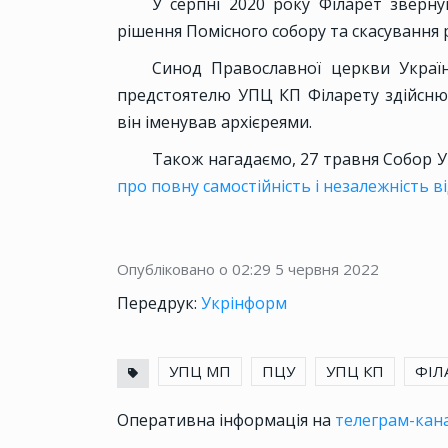
У серпні 2020 року Філарет зверн
рішення Помісного собору та скасування 
Синод Православної церкви Украї
предстоятелю УПЦ КП Філарету здійснюв
він іменував архієреями.
Також нагадаємо, 27 травня Собор У
про повну самостійність і незалежність в
Опубліковано о 02:29
5 червня 2022
Передрук:
Укрінформ
УПЦ МП
ПЦУ
УПЦ КП
ФІЛ
Оперативна інформація на
телеграм-кана