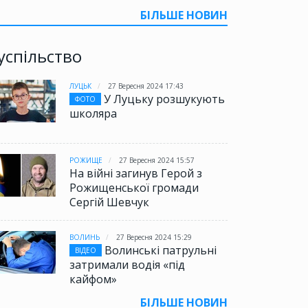
БІЛЬШЕ НОВИН
успільство
ЛУЦЬК
27 Вересня 2024 17:43
У Луцьку розшукують
ФОТО
школяра
РОЖИЩЕ
27 Вересня 2024 15:57
На війні загинув Герой з
Рожищенської громади
Сергій Шевчук
ВОЛИНЬ
27 Вересня 2024 15:29
Волинські патрульні
ВІДЕО
затримали водія «під
кайфом»
БІЛЬШЕ НОВИН