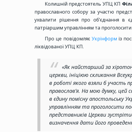
Колишній предстоятель УПЦ КП
Філ
православного собору за участю предста
ухвалити рішення про об’єднання в є
патріаршим управлінням та проголосити
Про це повідомляє
Укрінформ
із по
ліквідованої УПЦ КП.
«Як найстарший за хіротон
церкви, ініціюю скликання Всеук
в роботі якого взяли б участь п
православ’я. На мою думку, цей 
в єдину помісну апостольську У
управлінням та проголосити по
представників Церкви зустріти
визначення дати його проведенн