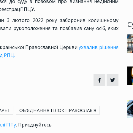
увся до суду з позовом про визнання недійсним
реєстрації ПЦУ.
ни 3 лютого 2022 року заборонив колишньому
С
ати рукоположення та позбавив сану осіб, яких
країнської Православної Церкви
ухвалив рішення
ід РПЦ.
АРЕТ
ОБ'ЄДНАННЯ ГІЛОК ПРАВОСЛАВ'Я
лі ГІТу
. Приєднуйтесь