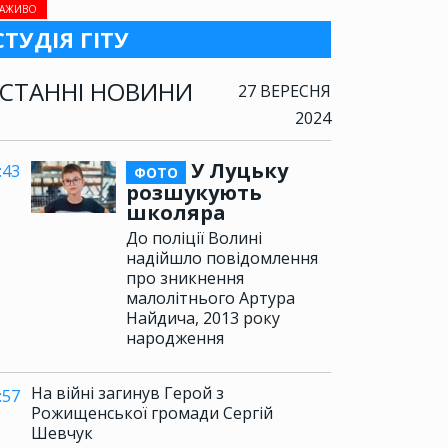
АЖИВО
СТУДІЯ ГІТУ
СТАННІ НОВИНИ
27 ВЕРЕСНЯ
2024
У Луцьку
:43
ФОТО
розшукують
школяра
До поліції Волині
надійшло повідомлення
про зникнення
малолітнього Артура
Найдича, 2013 року
народження
На війні загинув Герой з
:57
Рожищенської громади Сергій
Шевчук