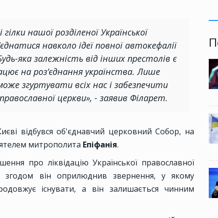
 гілки нашої розділеної Української
П
єднатися навколо ідеї повної автокефалії
Будь-яка залежність від інших престолів є
ює на роз’єднання українства. Лише
оже згуртувати всіх нас і забезпечити
православної церкви», - заявив Філарет.
Києві відбувся об'єднавчий церковний Собор, на
тоятелем митрополита
Епіфанія
.
ішення про ліквідацію Української православної
ак згодом він оприлюднив звернення, у якому
родовжує існувати, а він залишається чинним