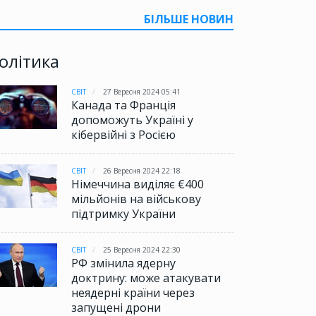
БІЛЬШЕ НОВИН
олітика
СВІТ
27 Вересня 2024 05:41
Канада та Франція
допоможуть Україні у
кібервійні з Росією
СВІТ
26 Вересня 2024 22:18
Німеччина виділяє €400
мільйонів на військову
підтримку України
СВІТ
25 Вересня 2024 22:30
РФ змінила ядерну
доктрину: може атакувати
неядерні країни через
запущені дрони