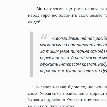
Він наголосив, що росія напала та 
народ героїчно боронить свою землю та
людей.
«Своїми діями під час росій
московського патріархату поста
За таких умов питання самоіде
перебування в Україні московськ
служить інтересам кремля, набу
державі має бути незалежна Цер
Філарет назвав бідою те, що нині у
саме: Українська православна церква 
України під опікою Константинопольськ
київського патріархату».