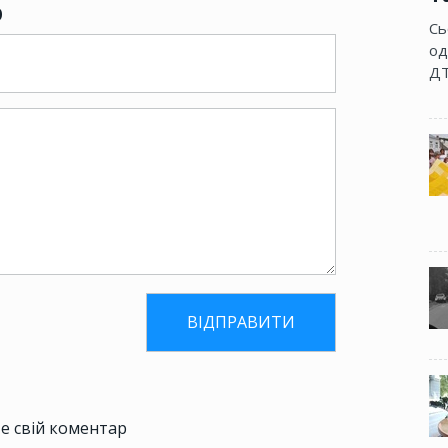
р
Сь
од
ДТ
е свій коментар