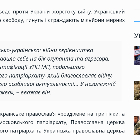
веде проти України жорстоку війну. Український
 свободу, гинуть і страждають мільйони мирних
У
сько-української війни керівництво
вило себе на бік окупанта та агресора.
нтифікації УПЦ МП, подальшого
ого патріархату, який благословляє війну,
ло особливої актуальності... У незалежній
ква», – вважає він.
країнське православ’я «розділене на три гілки, а
московського патріархату, Православна церква
ого патріарха та Українська православна церква