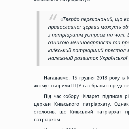
«Твердо переконаний, що всі
православної церкви можуть об’
з патріаршим устроєм на чолі. 
ознакою меншовартості та прац
київський патріарший престол м
належний розвиток Української 
Нагадаємо, 15 грудня 2018 року в 
якому створили ПЦУ та обрали її предс
Під час собору Філарет підписав р
церкви Київського патріархату. Одн
оголосив, що Київський патріархат п
патріархом.