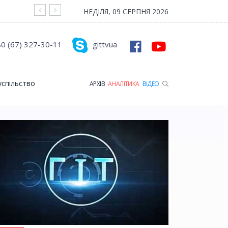
На війні загинув Герой з Рожищенської гр
НЕДІЛЯ, 09 СЕРПНЯ 2026
0 (67) 327-30-11
gittvua
успільство
АРХІВ
АНАЛІТИКА
ВІДЕО