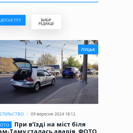
ДОСЬЄ ГІТУ
ВИБІР
РЕДАКЦІЇ
ЛУЦЬК
СПІЛЬСТВО
09 вересня 2024 18:12
При в’їзді на міст біля
ОТО
ам-Таму сталась аварія. ФОТО