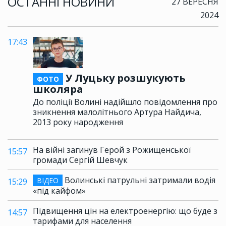
ОСТАННІ НОВИНИ
27 ВЕРЕСНЯ
2024
17:43
У Луцьку розшукують
ФОТО
школяра
До поліції Волині надійшло повідомлення про
зникнення малолітнього Артура Найдича,
2013 року народження
На війні загинув Герой з Рожищенської
15:57
громади Сергій Шевчук
Волинські патрульні затримали водія
ВІДЕО
15:29
«під кайфом»
Підвищення цін на електроенергію: що буде з
14:57
тарифами для населення