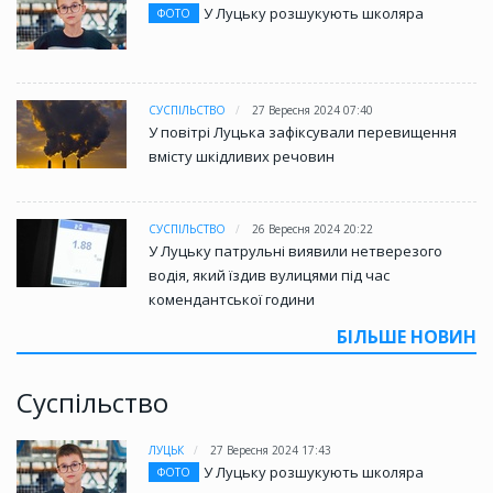
У Луцьку розшукують школяра
ФОТО
СУСПІЛЬСТВО
27 Вересня 2024 07:40
У повітрі Луцька зафіксували перевищення
вмісту шкідливих речовин
СУСПІЛЬСТВО
26 Вересня 2024 20:22
У Луцьку патрульні виявили нетверезого
водія, який їздив вулицями під час
комендантської години
БІЛЬШЕ НОВИН
Суспільство
ЛУЦЬК
27 Вересня 2024 17:43
У Луцьку розшукують школяра
ФОТО