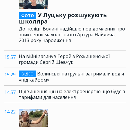
У Луцьку розшукують
ФОТО
школяра
До поліції Волині надійшло повідомлення про
зникнення малолітнього Артура Найдича,
2013 року народження
На війні загинув Герой з Рожищенської
15:57
громади Сергій Шевчук
Волинські патрульні затримали водія
ВІДЕО
15:29
«під кайфом»
Підвищення цін на електроенергію: що буде з
14:57
тарифами для населення
14:22