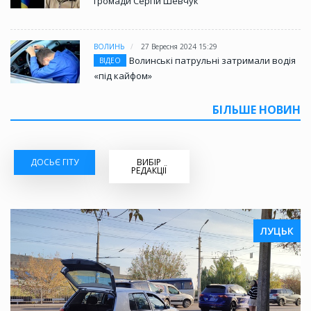
громади Сергій Шевчук
ВОЛИНЬ
27 Вересня 2024 15:29
Волинські патрульні затримали водія
ВІДЕО
«під кайфом»
БІЛЬШЕ НОВИН
ДОСЬЄ ГІТУ
ВИБІР
РЕДАКЦІЇ
ЛУЦЬК