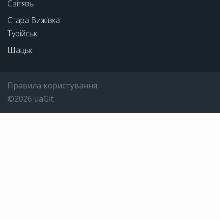
Світязь
Стара Вижівка
Турійськ
Шацьк
Правила користування
©2026 uaGit