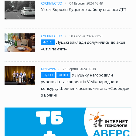
СУСПІЛЬСТВО
04 Вересня 2024 16:48
У селі Борохів Луцького району сталася ДТП
СУСПІЛЬСТВО
30 Серпня 2024 21:53
Луцькі заклади долучились до акції
ФОТО
«Стіл памʼяті»
КУЛЬТУРА
23 Серпня 2024 10:38
У Луцьку нагородили
ВІДЕО
ФОТО
учасників та лавреатів V Міжнародного
конкурсу Шевченківських читань «Свобода»
з Волині