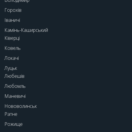
Горохів
Іваничі
Камінь-Каширський
Ківерці
Ковель
Локачі
Луцьк
Любешів
Любомль
Маневичі
Нововолинськ
Ратне
Рожище