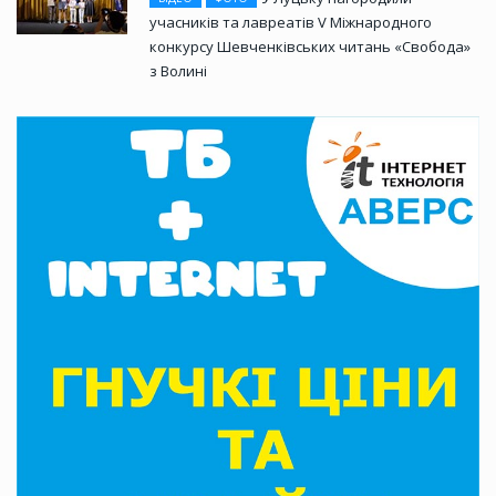
учасників та лавреатів V Міжнародного
конкурсу Шевченківських читань «Свобода»
з Волині