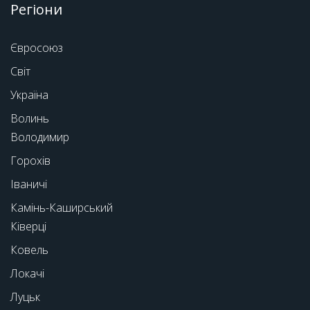
Регіони
Євросоюз
Світ
Україна
Волинь
Володимир
Горохів
Іваничі
Камінь-Каширський
Ківерці
Ковель
Локачі
Луцьк