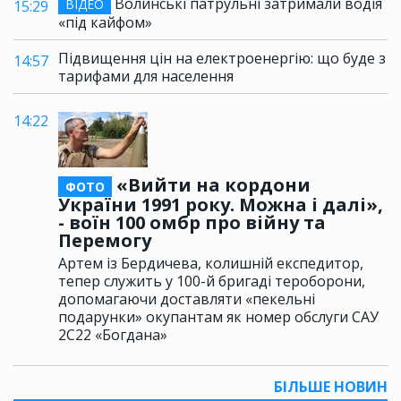
Волинські патрульні затримали водія
ВІДЕО
15:29
«під кайфом»
Підвищення цін на електроенергію: що буде з
14:57
тарифами для населення
14:22
«Вийти на кордони
ФОТО
України 1991 року. Можна і далі»,
- воїн 100 омбр про війну та
Перемогу
Артем із Бердичева, колишній експедитор,
тепер служить у 100-й бригаді тероборони,
допомагаючи доставляти «пекельні
подарунки» окупантам як номер обслуги САУ
2С22 «Богдана»
БІЛЬШЕ НОВИН