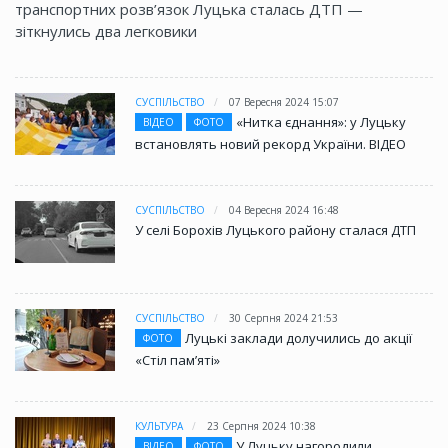
транспортних розв’язок Луцька сталась ДТП —
зіткнулись два легковики
СУСПІЛЬСТВО
07 Вересня 2024 15:07
«Нитка єднання»: у Луцьку
ВІДЕО
ФОТО
встановлять новий рекорд України. ВІДЕО
СУСПІЛЬСТВО
04 Вересня 2024 16:48
У селі Борохів Луцького району сталася ДТП
СУСПІЛЬСТВО
30 Серпня 2024 21:53
Луцькі заклади долучились до акції
ФОТО
«Стіл памʼяті»
КУЛЬТУРА
23 Серпня 2024 10:38
У Луцьку нагородили
ВІДЕО
ФОТО