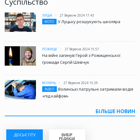
Суспільство
ЛУЦЬК
27 Вересня 2024 17:43
У Луцьку розшукують школяра
ФОТО
РОЖИЩЕ
27 Вересня 2024 15:57
На війні загинув Герой з Рожищенської
громади Сергій Шевчук
ВОЛИНЬ
27 Вересня 2024 15:29
Волинські патрульні затримали водія
ВІДЕО
«під кайфом»
БІЛЬШЕ НОВИН
ДОСЬЄ ГІТУ
ВИБІР
РЕДАКЦІЇ