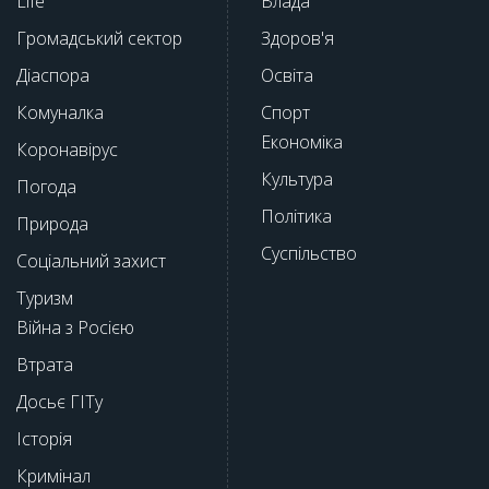
Life
Влада
Громадський сектор
Здоров'я
Діаспора
Освіта
Комуналка
Спорт
Економіка
Коронавірус
Культура
Погода
Політика
Природа
Суспільство
Соціальний захист
Туризм
Війна з Росією
Втрата
Досьє ГІТу
Історія
Кримінал