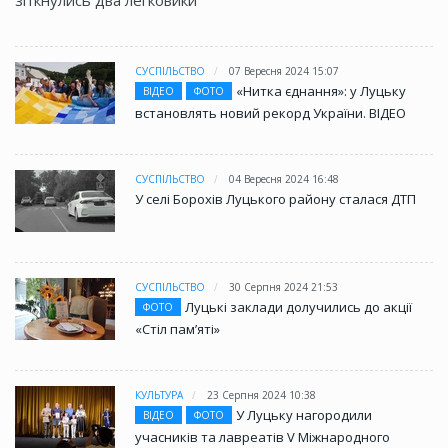
СУСПІЛЬСТВО
07 Вересня 2024 15:07
«Нитка єднання»: у Луцьку
ВІДЕО
ФОТО
встановлять новий рекорд України. ВІДЕО
СУСПІЛЬСТВО
04 Вересня 2024 16:48
У селі Борохів Луцького району сталася ДТП
СУСПІЛЬСТВО
30 Серпня 2024 21:53
Луцькі заклади долучились до акції
ФОТО
«Стіл памʼяті»
КУЛЬТУРА
23 Серпня 2024 10:38
У Луцьку нагородили
ВІДЕО
ФОТО
учасників та лавреатів V Міжнародного