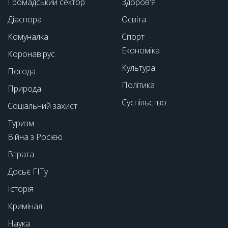
Громадський сектор
Здоров'я
Діаспора
Освіта
Комуналка
Спорт
Економіка
Коронавірус
Культура
Погода
Політика
Природа
Суспільство
Соціальний захист
Туризм
Війна з Росією
Втрата
Досьє ГІТу
Історія
Кримінал
Наука