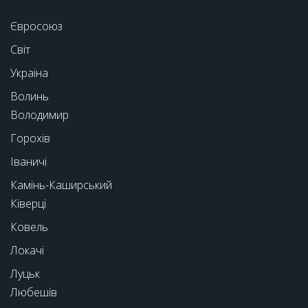
Євросоюз
Світ
Україна
Волинь
Володимир
Горохів
Іваничі
Камінь-Каширський
Ківерці
Ковель
Локачі
Луцьк
Любешів