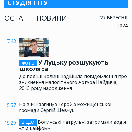
СТУДІЯ ГІТУ
ОСТАННІ НОВИНИ
27 ВЕРЕСНЯ
2024
17:43
У Луцьку розшукують
ФОТО
школяра
До поліції Волині надійшло повідомлення про
зникнення малолітнього Артура Найдича,
2013 року народження
На війні загинув Герой з Рожищенської
15:57
громади Сергій Шевчук
Волинські патрульні затримали водія
ВІДЕО
15:29
«під кайфом»