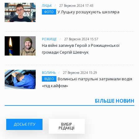
ЛУЦЬК
27 Вересня 2024 17:43
У Луцьку розшукують школяра
ФОТО
РОЖИЩЕ
27 Вересня 2024 15:57
На війні загинув Герой з Рожищенської
громади Сергій Шевчук
ВОЛИНЬ
27 Вересня 2024 15:29
Волинські патрульні затримали водія
ВІДЕО
«під кайфом»
БІЛЬШЕ НОВИН
ДОСЬЄ ГІТУ
ВИБІР
РЕДАКЦІЇ