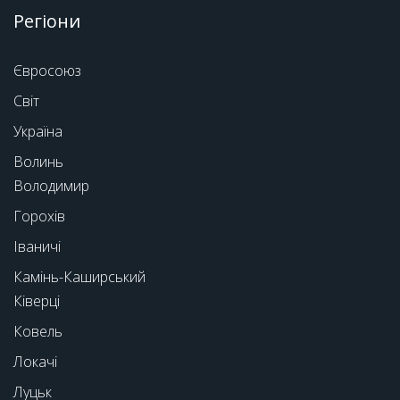
Регіони
Євросоюз
Світ
Україна
Волинь
Володимир
Горохів
Іваничі
Камінь-Каширський
Ківерці
Ковель
Локачі
Луцьк