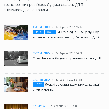
транспортних розв’язок Луцька сталась ДТП —
зіткнулись два легковики
СУСПІЛЬСТВО
07 Вересня 2024 15:07
«Нитка єднання»: у Луцьку
ВІДЕО
ФОТО
встановлять новий рекорд України. ВІДЕО
СУСПІЛЬСТВО
04 Вересня 2024 16:48
У селі Борохів Луцького району сталася ДТП
СУСПІЛЬСТВО
30 Серпня 2024 21:53
Луцькі заклади долучились до акції
ФОТО
«Стіл памʼяті»
КУЛЬТУРА
23 Серпня 2024 10:38