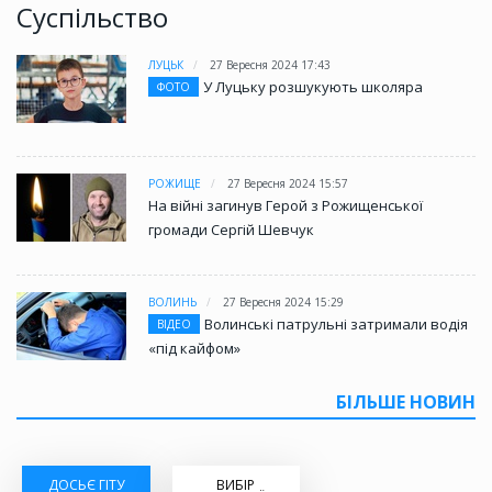
Суспільство
ЛУЦЬК
27 Вересня 2024 17:43
У Луцьку розшукують школяра
ФОТО
РОЖИЩЕ
27 Вересня 2024 15:57
На війні загинув Герой з Рожищенської
громади Сергій Шевчук
ВОЛИНЬ
27 Вересня 2024 15:29
Волинські патрульні затримали водія
ВІДЕО
«під кайфом»
БІЛЬШЕ НОВИН
ДОСЬЄ ГІТУ
ВИБІР