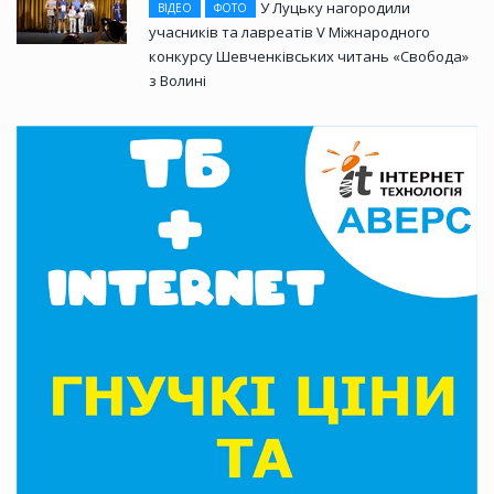
У Луцьку нагородили
ВІДЕО
ФОТО
учасників та лавреатів V Міжнародного
конкурсу Шевченківських читань «Свобода»
з Волині