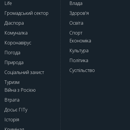
Life
Влада
Громадський сектор
Здоров'я
Діаспора
Освіта
Комуналка
Спорт
Економіка
Коронавірус
Культура
Погода
Політика
Природа
Суспільство
Соціальний захист
Туризм
Війна з Росією
Втрата
Досьє ГІТу
Історія
Кримінал