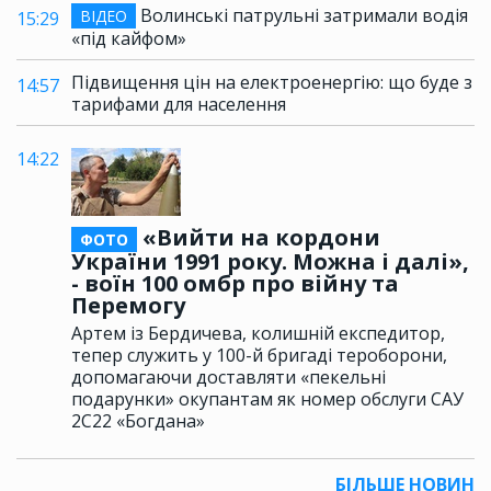
Волинські патрульні затримали водія
ВІДЕО
15:29
«під кайфом»
Підвищення цін на електроенергію: що буде з
14:57
тарифами для населення
14:22
«Вийти на кордони
ФОТО
України 1991 року. Можна і далі»,
- воїн 100 омбр про війну та
Перемогу
Артем із Бердичева, колишній експедитор,
тепер служить у 100-й бригаді тероборони,
допомагаючи доставляти «пекельні
подарунки» окупантам як номер обслуги САУ
2С22 «Богдана»
БІЛЬШЕ НОВИН