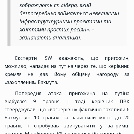
зображують як лідера, який
безпосередньо займається невеликими
інфраструктурними проєктами та
життями простих росіян», –
зазначають аналітики.
Експерти ISW вважають, що пригожин,
можливо, нападає на путіна через те, що керівник
кремля не дав йому обіцяну нагороду за
«захоплення» Бахмута.
Попередня атака пригожина на путіна
відбулася 9 травня, і тоді керівник ПВК
стверджував, що «вагнерівці» фактично захопили б
Бахмут до 10 травня та зачистили місто до 20
травня, і спробував звинуватити у затримці
відмову Міноборони РФ від передачі боєприпасів.