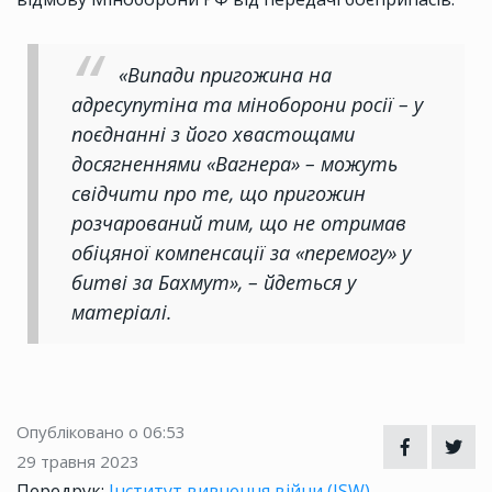
«Випади пригожина на
адресупутіна та міноборони росії – у
поєднанні з його хвастощами
досягненнями «Вагнера» – можуть
свідчити про те, що пригожин
розчарований тим, що не отримав
обіцяної компенсації за «перемогу» у
битві за Бахмут», – йдеться у
матеріалі.
Опубліковано о 06:53
29 травня 2023
Передрук:
Інститут вивчення війни (ISW)