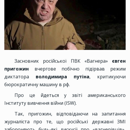
Засновник російської ПВК «Вагнера»
євген
пригожин
вчергове побічно підірвав режим
диктатора
володимира путіна
, критикуючи
бюрократичну машину в рф.
Про це йдеться у звіті американського
Інституту вивчення війни (ISW).
Так, пригожин, відповідаючи на запитання
журналіста про те, що російські державні ЗМІ
забороняють будь-які дискусії про «вагнерівців»,