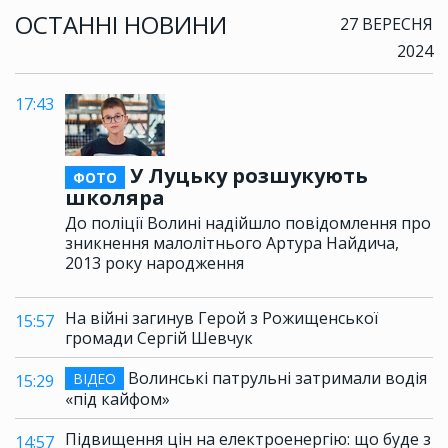
ОСТАННІ НОВИНИ
27 ВЕРЕСНЯ
2024
17:43
У Луцьку розшукують
ФОТО
школяра
До поліції Волині надійшло повідомлення про
зникнення малолітнього Артура Найдича,
2013 року народження
На війні загинув Герой з Рожищенської
15:57
громади Сергій Шевчук
Волинські патрульні затримали водія
ВІДЕО
15:29
«під кайфом»
Підвищення цін на електроенергію: що буде з
14:57