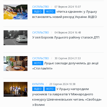
СУСПІЛЬСТВО
07 Вересня 2024 15:07
«Нитка єднання»: у Луцьку
ВІДЕО
ФОТО
встановлять новий рекорд України. ВІДЕО
СУСПІЛЬСТВО
04 Вересня 2024 16:48
У селі Борохів Луцького району сталася ДТП
СУСПІЛЬСТВО
30 Серпня 2024 21:53
Луцькі заклади долучились до акції
ФОТО
«Стіл памʼяті»
КУЛЬТУРА
23 Серпня 2024 10:38
У Луцьку нагородили
ВІДЕО
ФОТО
учасників та лавреатів V Міжнародного
конкурсу Шевченківських читань «Свобода»
з Волині