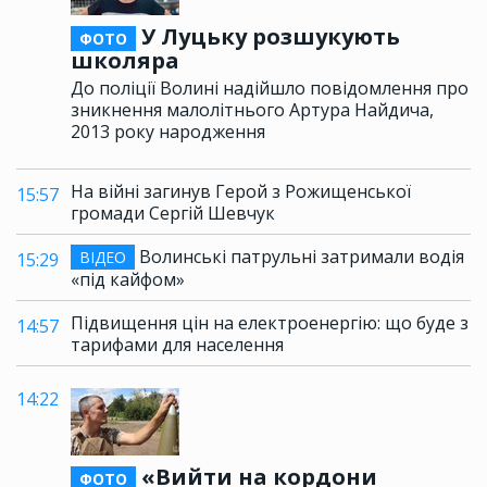
У Луцьку розшукують
ФОТО
школяра
До поліції Волині надійшло повідомлення про
зникнення малолітнього Артура Найдича,
2013 року народження
На війні загинув Герой з Рожищенської
15:57
громади Сергій Шевчук
Волинські патрульні затримали водія
ВІДЕО
15:29
«під кайфом»
Підвищення цін на електроенергію: що буде з
14:57
тарифами для населення
14:22
«Вийти на кордони
ФОТО