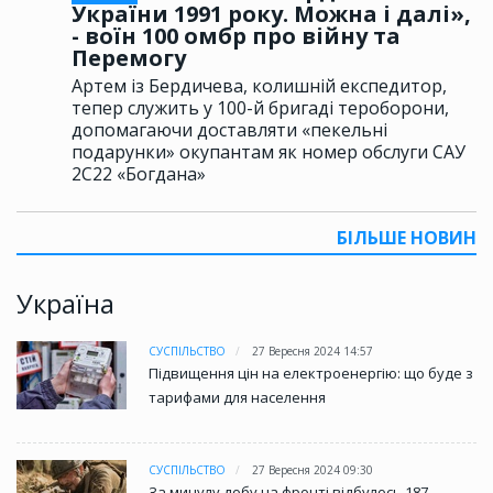
України 1991 року. Можна і далі»,
- воїн 100 омбр про війну та
Перемогу
Артем із Бердичева, колишній експедитор,
тепер служить у 100-й бригаді тероборони,
допомагаючи доставляти «пекельні
подарунки» окупантам як номер обслуги САУ
2С22 «Богдана»
БІЛЬШЕ НОВИН
Україна
СУСПІЛЬСТВО
27 Вересня 2024 14:57
Підвищення цін на електроенергію: що буде з
тарифами для населення
СУСПІЛЬСТВО
27 Вересня 2024 09:30
За минулу добу на фронті відбулось 187