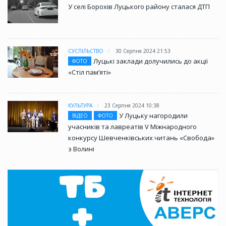
У селі Борохів Луцького району сталася ДТП
СУСПІЛЬСТВО
30 Серпня 2024 21:53
Луцькі заклади долучились до акції
ФОТО
«Стіл памʼяті»
КУЛЬТУРА
23 Серпня 2024 10:38
У Луцьку нагородили
ВІДЕО
ФОТО
учасників та лавреатів V Міжнародного
конкурсу Шевченківських читань «Свобода»
з Волині