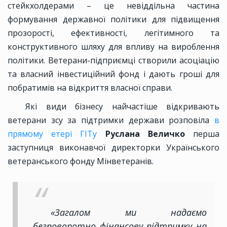
стейкхолдерами – це невіддільна частина
формування державної політики для підвищення
прозорості, ефективності, легітимного та
конструктивного шляху для впливу на вироблення
політики. Ветерани-підприємці створили асоціацію
та власний інвестиційний фонд і дають гроші для
побратимів на відкриття власної справи.
Які види бізнесу найчастіше відкривають
ветерани зсу за підтримки держави розповіла
в
прямому етері ГІТу
Руслана Величко
перша
заступниця виконавчої директорки Українського
ветеранського фонду Мінветеранів.
«Загалом ми надаємо
безповоротно фінансову підтримку на