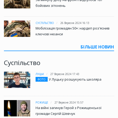
бойових зіткнень
СУСПІЛЬСТВО
26 Вересня 2024 16:13
Мобілізація громадян 50+: нардеп роз'яснив
ключові нюанси
БІЛЬШЕ НОВИН
Суспільство
ЛУЦЬК
27 Вересня 2024 17:43
У Луцьку розшукують школяра
ФОТО
РОЖИЩЕ
27 Вересня 2024 15:57
На війні загинув Герой з Рожищенської
громади Сергій Шевчук