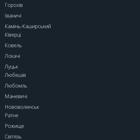
Горохів
Іваничі
Камінь-Каширський
Ківерці
Ковель
Локачі
Луцьк
Любешів
Любомль
Маневичі
Нововолинськ
Ратне
Рожище
Світязь