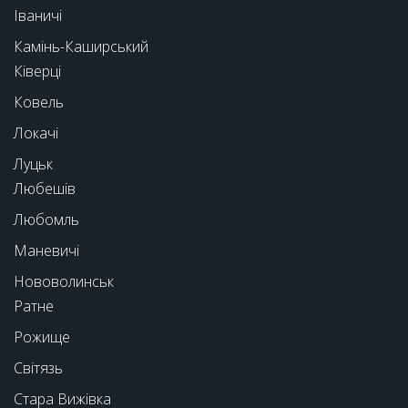
Іваничі
Камінь-Каширський
Ківерці
Ковель
Локачі
Луцьк
Любешів
Любомль
Маневичі
Нововолинськ
Ратне
Рожище
Світязь
Стара Вижівка