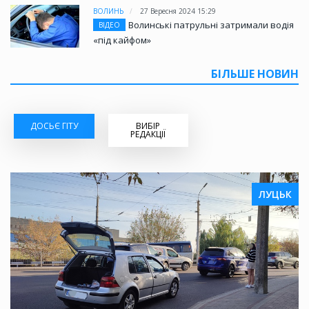
ВОЛИНЬ
27 Вересня 2024 15:29
Волинські патрульні затримали водія
ВІДЕО
«під кайфом»
БІЛЬШЕ НОВИН
ДОСЬЄ ГІТУ
ВИБІР
РЕДАКЦІЇ
ЛУЦЬК