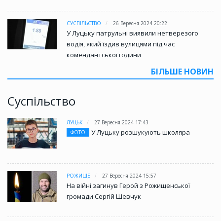
СУСПІЛЬСТВО
26 Вересня 2024 20:22
У Луцьку патрульні виявили нетверезого
водія, який їздив вулицями під час
комендантської години
БІЛЬШЕ НОВИН
Суспільство
ЛУЦЬК
27 Вересня 2024 17:43
У Луцьку розшукують школяра
ФОТО
РОЖИЩЕ
27 Вересня 2024 15:57
На війні загинув Герой з Рожищенської
громади Сергій Шевчук