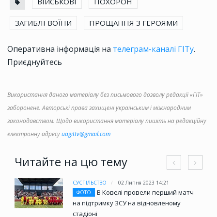
ВІЙСЬКОВІ
ПОХОРОН
ЗАГИБЛІ ВОЇНИ
ПРОЩАННЯ З ГЕРОЯМИ
Оперативна інформація на
телеграм-каналі ГІТу
.
Приєднуйтесь
Використання даного матеріалу без письмового дозволу редакції «ГІТ»
заборонене. Авторські права захищені українським і міжнародним
законодавством. Щодо використання матеріалу пишіть на редакційну
електронну адресу
uagittv@gmail.com
Читайте на цю тему
СУСПІЛЬСТВО
02 Липня 2023 14:21
В Ковелі провели перший матч
ФОТО
на підтримку ЗСУ на відновленому
стадіоні