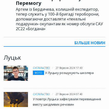
Перемогу
Артем із Бердичева, колишній експедитор,
тепер служить у 100-й бригаді тероборони,
допомагаючи доставляти «пекельні
подарунки» окупантам як номер обслуги САУ
2С22 «Богдана»
БІЛЬШЕ НОВИН
Луцьк
СУСПІЛЬСТВО
27 Вересня 2024 17:43
У Луцьку розшукують школяра
ФОТО
СУСПІЛЬСТВО
27 Вересня 2024 07:40
У повітрі Луцька зафіксували перевищення
вмісту шкідливих речовин