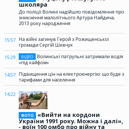
школяра
До поліції Волині надійшло повідомлення про
зникнення малолітнього Артура Найдича,
2013 року народження
На війні загинув Герой з Рожищенської
15:57
громади Сергій Шевчук
Волинські патрульні затримали водія
ВІДЕО
15:29
«під кайфом»
Підвищення цін на електроенергію: що буде з
14:57
тарифами для населення
14:22
«Вийти на кордони
ФОТО
України 1991 року. Можна і далі»,
- воїн 100 омбр про війну та