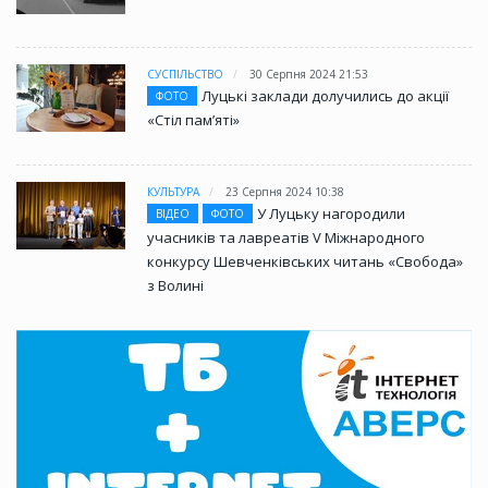
СУСПІЛЬСТВО
30 Серпня 2024 21:53
Луцькі заклади долучились до акції
ФОТО
«Стіл памʼяті»
КУЛЬТУРА
23 Серпня 2024 10:38
У Луцьку нагородили
ВІДЕО
ФОТО
учасників та лавреатів V Міжнародного
конкурсу Шевченківських читань «Свобода»
з Волині