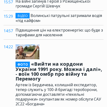
На війні загинув Герой з Рожищенської
15:57
громади Сергій Шевчук
Волинські патрульні затримали водія
ВІДЕО
15:29
«під кайфом»
Підвищення цін на електроенергію: що буде з
14:57
тарифами для населення
14:22
«Вийти на кордони
ФОТО
України 1991 року. Можна і далі»,
- воїн 100 омбр про війну та
Перемогу
Артем із Бердичева, колишній експедитор,
тепер служить у 100-й бригаді тероборони,
допомагаючи доставляти «пекельні
подарунки» окупантам як номер обслуги САУ
2С22 «Богдана»