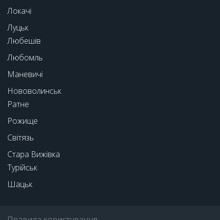
Локачі
Луцьк
Любешів
Любомль
Маневичі
Нововолинськ
Ратне
Рожище
Світязь
Стара Вижівка
Турійськ
Шацьк
Правила користування