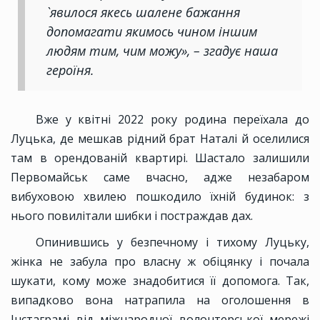
`явилося якесь шалене бажання
допомагати якимось чином іншим
людям тим, чим можу», – згадує наша
героїня.
Вже у квітні 2022 року родина переїхала до
Луцька, де мешкав рідний брат Наталі й оселилися
там в орендованій квартирі. Шастало залишили
Первомайськ саме вчасно, адже незабаром
вибуховою хвилею пошкодило їхній будинок: з
нього повилітали шибки і постраждав дах.
Опинившись у безпечному і тихому Луцьку,
жінка не забула про власну ж обіцянку і почала
шукати, кому може знадобитися її допомога. Так,
випадково вона натрапила на оголошення в
Інстаграмі від міжнародної волонтерської мережі