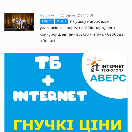
КУЛЬТУРА
23 Серпня 2024 10:38
У Луцьку нагородили
ВІДЕО
ФОТО
учасників та лавреатів V Міжнародного
конкурсу Шевченківських читань «Свобода»
з Волині