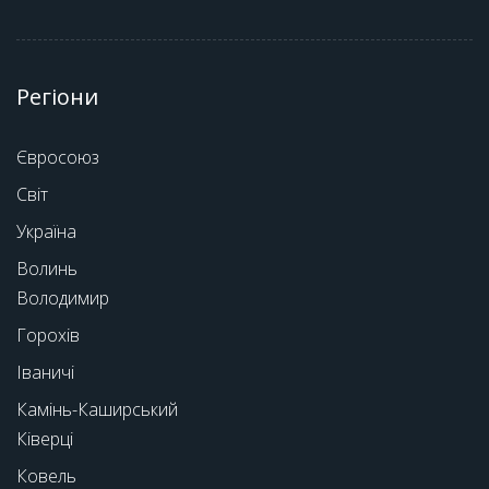
Регіони
Євросоюз
Світ
Україна
Волинь
Володимир
Горохів
Іваничі
Камінь-Каширський
Ківерці
Ковель