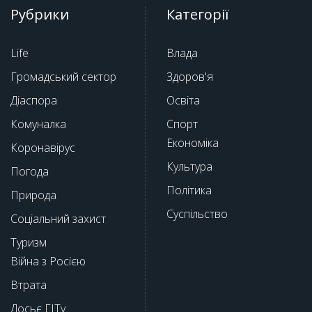
Рубрики
Категорії
Life
Влада
Громадський сектор
Здоров'я
Діаспора
Освіта
Комуналка
Спорт
Економіка
Коронавірус
Культура
Погода
Політика
Природа
Суспільство
Соціальний захист
Туризм
Війна з Росією
Втрата
Досьє ГІТу