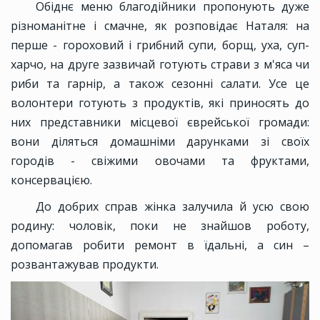
Обіднє меню благодійники пропонують дуже
різноманітне і смачне, як розповідає Наталя: на
перше - гороховий і грибний супи, борщ, уха, суп-
харчо, на друге зазвичай готують страви з м'яса чи
риби та гарнір, а також сезонні салати. Усе це
волонтери готують з продуктів, які приносять до
них представники місцевої єврейської громади:
вони діляться домашніми дарунками зі своїх
городів - свіжими овочами та фруктами,
консервацією.
До добрих справ жінка залучила й усю свою
родину: чоловік, поки не знайшов роботу,
допомагав робити ремонт в їдальні, а син –
розвантажував продукти.