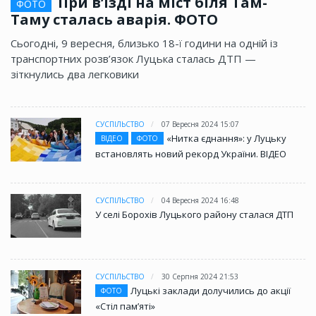
При в’їзді на міст біля Там-
ФОТО
Таму сталась аварія. ФОТО
Сьогодні, 9 вересня, близько 18-ї години на одній із
транспортних розв’язок Луцька сталась ДТП —
зіткнулись два легковики
СУСПІЛЬСТВО
07 Вересня 2024 15:07
«Нитка єднання»: у Луцьку
ВІДЕО
ФОТО
встановлять новий рекорд України. ВІДЕО
СУСПІЛЬСТВО
04 Вересня 2024 16:48
У селі Борохів Луцького району сталася ДТП
СУСПІЛЬСТВО
30 Серпня 2024 21:53
Луцькі заклади долучились до акції
ФОТО
«Стіл памʼяті»