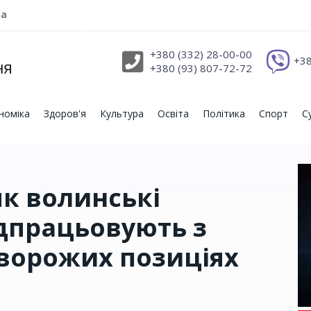
ра
+380 (332) 28-00-00
+38
+380 (93) 807-72-72
номіка
Здоров'я
Культура
Освіта
Політика
Спорт
С
як волинські
ідпрацьовують з
 ворожих позиціях