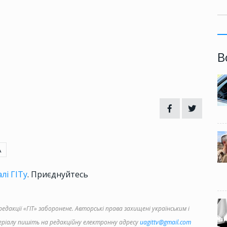
В
А
лі ГІТу
. Приєднуйтесь
дакції «ГІТ» заборонене. Авторські права захищені українським і
іалу пишіть на редакційну електронну адресу
uagittv@gmail.com