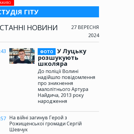
АЖИВО
СТУДІЯ ГІТУ
СТАННІ НОВИНИ
27 ВЕРЕСНЯ
2024
У Луцьку
:43
ФОТО
розшукують
школяра
До поліції Волині
надійшло повідомлення
про зникнення
малолітнього Артура
Найдича, 2013 року
народження
На війні загинув Герой з
:57
Рожищенської громади Сергій
Шевчук