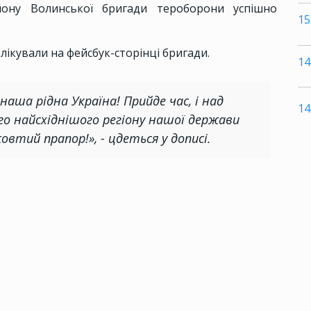
йону Волинської бригади тероборони успішно
15
лікували на фейсбук-сторінці бригади.
14
аша рідна Україна! Прийде час, і над
14
о найсхіднішого регіону нашої держави
втий прапор!», - цдеться у дописі.