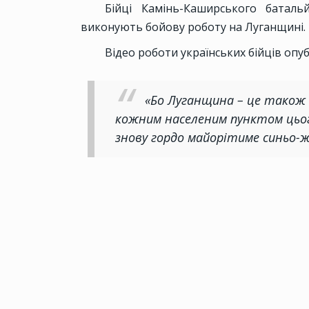
Бійці Камінь-Каширського баталь
виконують бойову роботу на Луганщині.
Відео роботи українських бійців опуб
«Бо Луганщина – це також н
кожним населеним пунктом цьог
знову гордо майорітиме синьо-жо