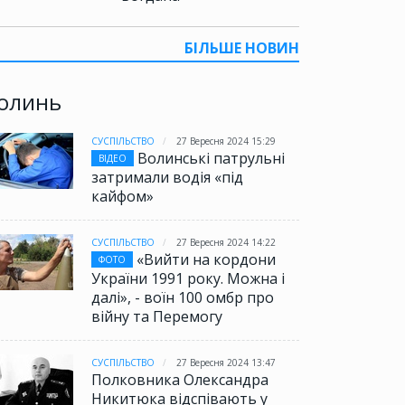
БІЛЬШЕ НОВИН
олинь
СУСПІЛЬСТВО
27 Вересня 2024 15:29
Волинські патрульні
ВІДЕО
затримали водія «під
кайфом»
СУСПІЛЬСТВО
27 Вересня 2024 14:22
«Вийти на кордони
ФОТО
України 1991 року. Можна і
далі», - воїн 100 омбр про
війну та Перемогу
СУСПІЛЬСТВО
27 Вересня 2024 13:47
Полковника Олександра
Никитюка відспівають у