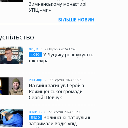
Зимненському монастирі
УПЦ «мп»
БІЛЬШЕ НОВИН
успільство
ЛУЦЬК
27 Вересня 2024 17:43
У Луцьку розшукують
ФОТО
школяра
РОЖИЩЕ
27 Вересня 2024 15:57
На війні загинув Герой з
Рожищенської громади
Сергій Шевчук
ВОЛИНЬ
27 Вересня 2024 15:29
Волинські патрульні
ВІДЕО
затримали водія «під