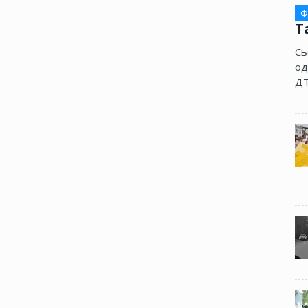
Ф
Т
Сь
од
ДТ