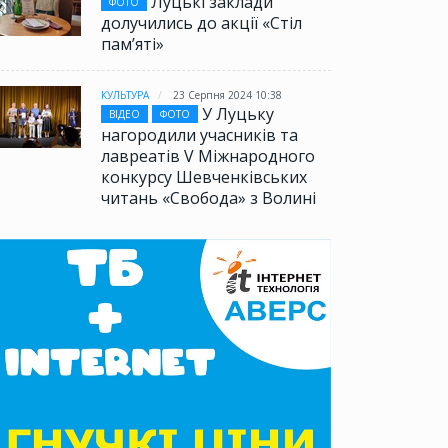
Луцькі заклади
ФОТО
долучились до акції «Стіл
памʼяті»
КУЛЬТУРА
23 Серпня 2024 10:38
У Луцьку
ВІДЕО
ФОТО
нагородили учасників та
лавреатів V Міжнародного
конкурсу Шевченківських
читань «Свобода» з Волині