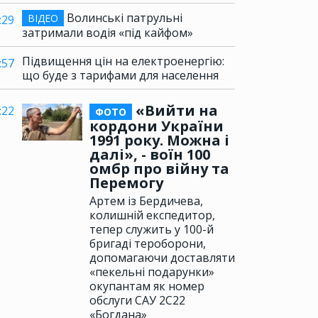
Волинські патрульні
ВІДЕО
:29
затримали водія «під кайфом»
Підвищення цін на електроенергію:
:57
що буде з тарифами для населення
«Вийти на
:22
ФОТО
кордони України
1991 року. Можна і
далі», - воїн 100
омбр про війну та
Перемогу
Артем із Бердичева,
колишній експедитор,
тепер служить у 100-й
бригаді тероборони,
допомагаючи доставляти
«пекельні подарунки»
окупантам як номер
обслуги САУ 2С22
«Богдана»