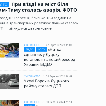
При в’їзді на міст біля
ОТО
ам-Таму сталась аварія. ФОТО
огодні, 9 вересня, близько 18-ї години на
ній із транспортних розв’язок Луцька сталась
П — зіткнулись два легковики
СУСПІЛЬСТВО
07 Вересня 2024 15:07
«Нитка
ВІДЕО
ФОТО
єднання»: у Луцьку
встановлять новий рекорд
України. ВІДЕО
СУСПІЛЬСТВО
04 Вересня 2024 16:48
У селі Борохів Луцького
району сталася ДТП
СУСПІЛЬСТВО
30 Серпня 2024 21:53