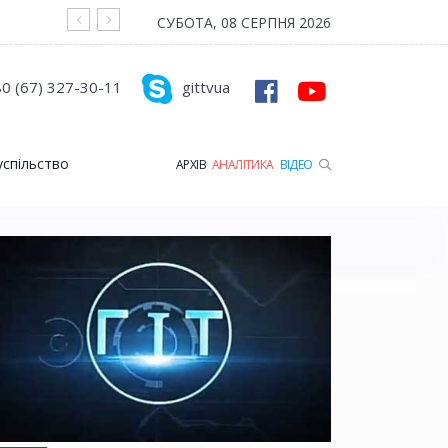
На війні загинув Герой з Рожищенської гр
СУБОТА, 08 СЕРПНЯ 2026
0 (67) 327-30-11
gittvua
успільство
АРХІВ
АНАЛІТИКА
ВІДЕО