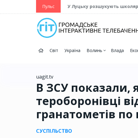
ійну та Перемогу
Пульс
У Луцьку розшукують школя
Світ
Україна
Волинь
Влада
Еко
uagit.tv
В ЗСУ показали, 
тероборонівці в
гранатометів по
СУСПІЛЬСТВО