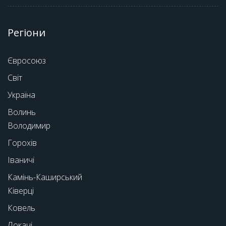
Регіони
Євросоюз
Світ
Україна
Волинь
Володимир
Горохів
Іваничі
Камінь-Каширський
Ківерці
Ковель
Локачі