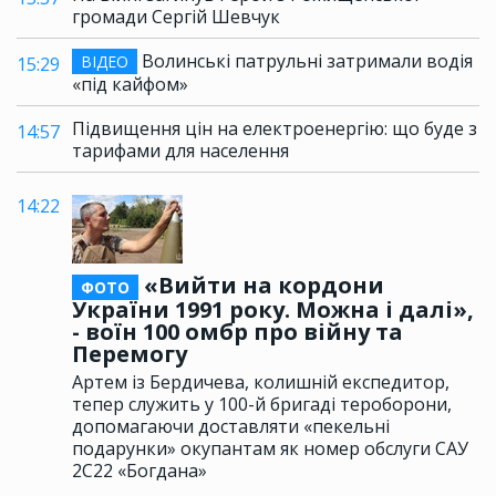
громади Сергій Шевчук
Волинські патрульні затримали водія
ВІДЕО
15:29
«під кайфом»
Підвищення цін на електроенергію: що буде з
14:57
тарифами для населення
14:22
«Вийти на кордони
ФОТО
України 1991 року. Можна і далі»,
- воїн 100 омбр про війну та
Перемогу
Артем із Бердичева, колишній експедитор,
тепер служить у 100-й бригаді тероборони,
допомагаючи доставляти «пекельні
подарунки» окупантам як номер обслуги САУ
2С22 «Богдана»