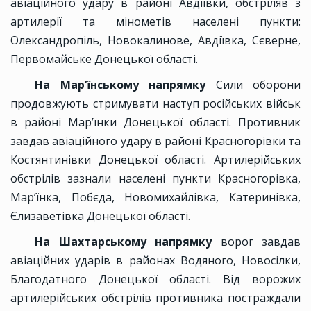
авіаційного удару в районі Авдіївки, обстріляв з
артилерії та мінометів населені пункти:
Олександропіль, Новокалинове, Авдіївка, Сєверне,
Первомайське Донецької області.
На Мар’їнському напрямку
Сили оборони
продовжують стримувати наступ російських військ
в районі Мар’їнки Донецької області. Противник
завдав авіаційного удару в районі Красногорівки та
Костянтинівки Донецької області. Артилерійських
обстрілів зазнали населені пункти Красногорівка,
Мар’їнка, Побєда, Новомихайлівка, Катеринівка,
Єлизаветівка Донецької області.
На Шахтарському напрямку
ворог завдав
авіаційних ударів в районах Водяного, Новосілки,
Благодатного Донецької області. Від ворожих
артилерійських обстрілів противника постраждали