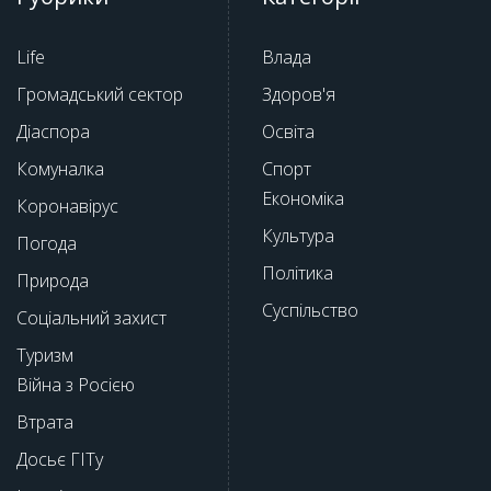
Life
Влада
Громадський сектор
Здоров'я
Діаспора
Освіта
Комуналка
Спорт
Економіка
Коронавірус
Культура
Погода
Політика
Природа
Суспільство
Соціальний захист
Туризм
Війна з Росією
Втрата
Досьє ГІТу