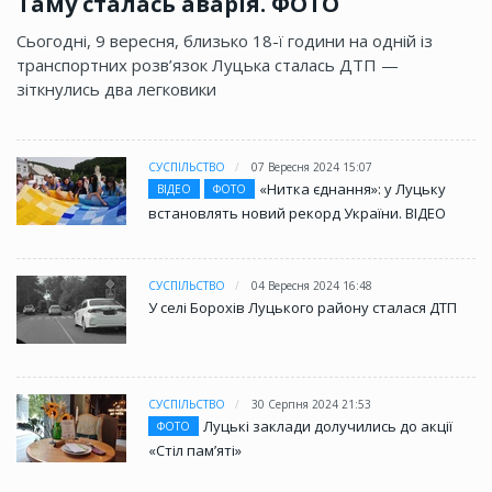
Таму сталась аварія. ФОТО
Сьогодні, 9 вересня, близько 18-ї години на одній із
транспортних розв’язок Луцька сталась ДТП —
зіткнулись два легковики
СУСПІЛЬСТВО
07 Вересня 2024 15:07
«Нитка єднання»: у Луцьку
ВІДЕО
ФОТО
встановлять новий рекорд України. ВІДЕО
СУСПІЛЬСТВО
04 Вересня 2024 16:48
У селі Борохів Луцького району сталася ДТП
СУСПІЛЬСТВО
30 Серпня 2024 21:53
Луцькі заклади долучились до акції
ФОТО
«Стіл памʼяті»