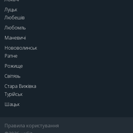
Луцьк
Любешів
Любомль
Маневичі
Нововолинськ
Ратне
Рожище
Світязь
Стара Вижівка
Турійськ
Шацьк
Правила користування