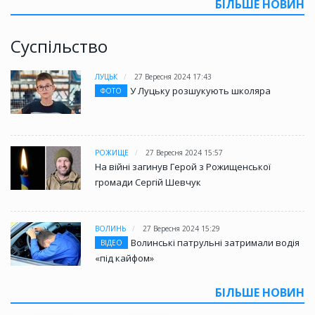
БІЛЬШЕ НОВИН
Суспільство
ЛУЦЬК
27 Вересня 2024 17:43
У Луцьку розшукують школяра
ФОТО
РОЖИЩЕ
27 Вересня 2024 15:57
На війні загинув Герой з Рожищенської
громади Сергій Шевчук
ВОЛИНЬ
27 Вересня 2024 15:29
Волинські патрульні затримали водія
ВІДЕО
«під кайфом»
БІЛЬШЕ НОВИН