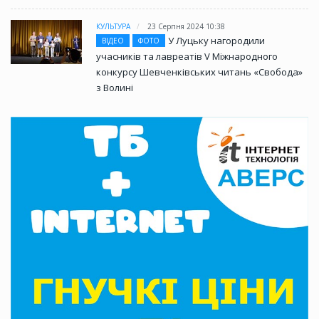
КУЛЬТУРА
23 Серпня 2024 10:38
У Луцьку нагородили
ВІДЕО
ФОТО
учасників та лавреатів V Міжнародного
конкурсу Шевченківських читань «Свобода»
з Волині