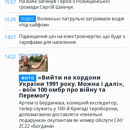
На війні загинув Герой з Рожищенської
15:57
громади Сергій Шевчук
Волинські патрульні затримали водія
ВІДЕО
15:29
«під кайфом»
Підвищення цін на електроенергію: що буде з
14:57
тарифами для населення
14:22
«Вийти на кордони
ФОТО
України 1991 року. Можна і далі»,
- воїн 100 омбр про війну та
Перемогу
Артем із Бердичева, колишній експедитор,
тепер служить у 100-й бригаді тероборони,
допомагаючи доставляти «пекельні
подарунки» окупантам як номер обслуги САУ
2С22 «Богдана»