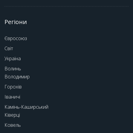
Регіони
Євросоюз
Світ
Україна
Волинь
Володимир
Горохів
Іваничі
Камінь-Каширський
Ківерці
Ковель