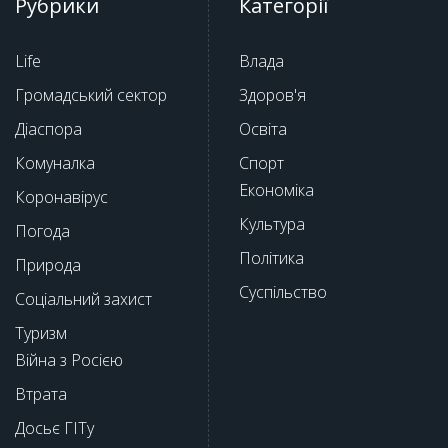
Рубрики
Категорії
Life
Влада
Громадський сектор
Здоров'я
Діаспора
Освіта
Комуналка
Спорт
Економіка
Коронавірус
Культура
Погода
Політика
Природа
Суспільство
Соціальний захист
Туризм
Війна з Росією
Втрата
Досьє ГІТу