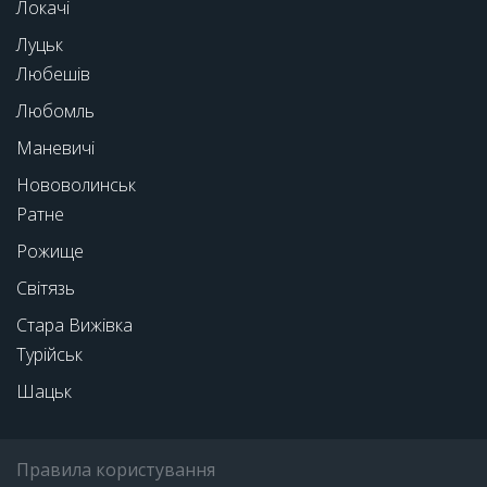
Локачі
Луцьк
Любешів
Любомль
Маневичі
Нововолинськ
Ратне
Рожище
Світязь
Стара Вижівка
Турійськ
Шацьк
Правила користування