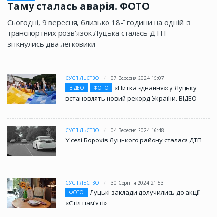
Таму сталась аварія. ФОТО
Сьогодні, 9 вересня, близько 18-ї години на одній із
транспортних розв’язок Луцька сталась ДТП —
зіткнулись два легковики
СУСПІЛЬСТВО
07 Вересня 2024 15:07
«Нитка єднання»: у Луцьку
ВІДЕО
ФОТО
встановлять новий рекорд України. ВІДЕО
СУСПІЛЬСТВО
04 Вересня 2024 16:48
У селі Борохів Луцького району сталася ДТП
СУСПІЛЬСТВО
30 Серпня 2024 21:53
Луцькі заклади долучились до акції
ФОТО
«Стіл памʼяті»