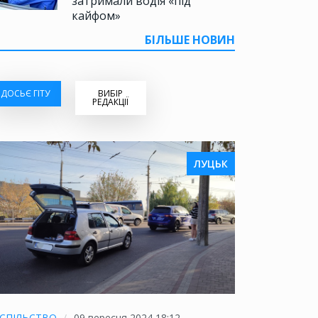
затримали водія «під
кайфом»
БІЛЬШЕ НОВИН
ДОСЬЄ ГІТУ
ВИБІР
РЕДАКЦІЇ
ЛУЦЬК
СПІЛЬСТВО
09 вересня 2024 18:12