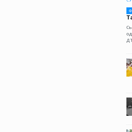
Ф
Т
Сь
од
ДТ