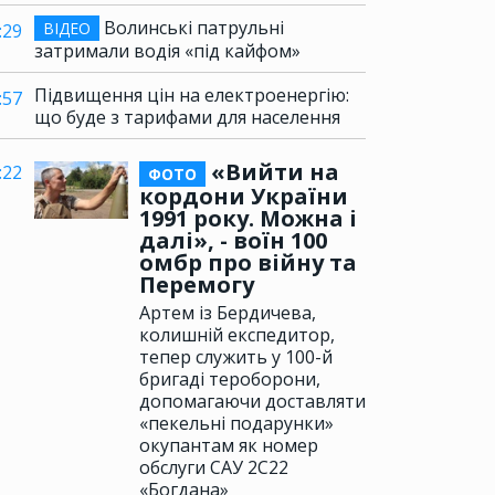
Волинські патрульні
ВІДЕО
:29
затримали водія «під кайфом»
Підвищення цін на електроенергію:
:57
що буде з тарифами для населення
«Вийти на
:22
ФОТО
кордони України
1991 року. Можна і
далі», - воїн 100
омбр про війну та
Перемогу
Артем із Бердичева,
колишній експедитор,
тепер служить у 100-й
бригаді тероборони,
допомагаючи доставляти
«пекельні подарунки»
окупантам як номер
обслуги САУ 2С22
«Богдана»