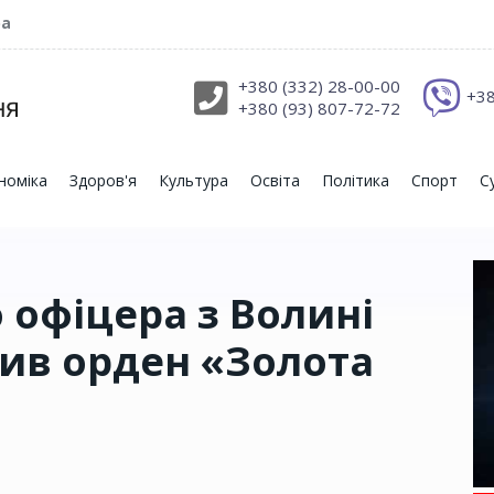
ра
+380 (332) 28-00-00
+38
+380 (93) 807-72-72
номіка
Здоров'я
Культура
Освіта
Політика
Спорт
С
 офіцера з Волині
ив орден «Золота