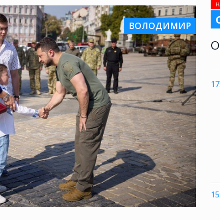
Н
ВОЛОДИМИР
О
17
15