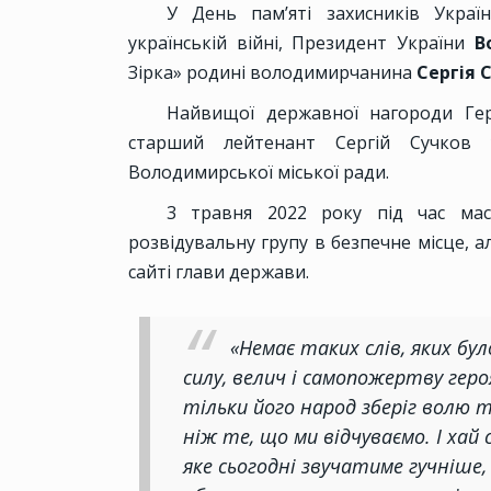
У День пам’яті захисників Украї
українській війні, Президент України
Во
Зірка» родині володимирчанина
Сергія 
Найвищої державної нагороди Гер
старший лейтенант Сергій Сучков 
Володимирської міської ради.
3 травня 2022 року під час мас
розвідувальну групу в безпечне місце, а
сайті глави держави.
«Немає таких слів, яких б
силу, велич і самопожертву геро
тільки його народ зберіг волю 
ніж те, що ми відчуваємо. І хай 
яке сьогодні звучатиме гучніше, 