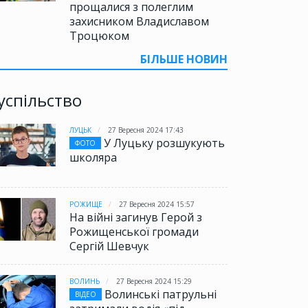
прощалися з полеглим
захисником Владиславом
Троцюком
БІЛЬШЕ НОВИН
успільство
ЛУЦЬК
27 Вересня 2024 17:43
У Луцьку розшукують
ФОТО
школяра
РОЖИЩЕ
27 Вересня 2024 15:57
На війні загинув Герой з
Рожищенської громади
Сергій Шевчук
ВОЛИНЬ
27 Вересня 2024 15:29
Волинські патрульні
ВІДЕО