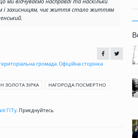
о ми відчуваємо насправді та наскільки
ам і захисницям, чиє життя стало життям
ленський.
В
ериторіальна громада. Офіційна сторінка
Н ЗОЛОТА ЗІРКА
НАГОРОДА ПОСМЕРТНО
лі ГІТу
. Приєднуйтесь