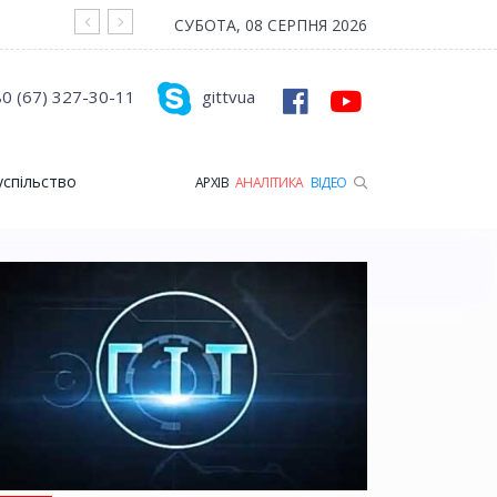
На війні загинув Герой з Рожищенської гр
СУБОТА, 08 СЕРПНЯ 2026
0 (67) 327-30-11
gittvua
успільство
АРХІВ
АНАЛІТИКА
ВІДЕО