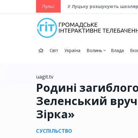
ійну та Перемогу
Пульс
У Луцьку розшукують школя
Світ
Україна
Волинь
Влада
Еко
uagit.tv
Родині загиблого
Зеленський вруч
Зірка»
СУСПІЛЬСТВО