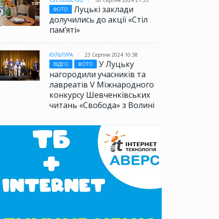
СУСПІЛЬСТВО
30 Серпня 2024 21:53
Луцькі заклади
ФОТО
долучились до акції «Стіл
памʼяті»
КУЛЬТУРА
23 Серпня 2024 10:38
У Луцьку
ВІДЕО
ФОТО
нагородили учасників та
лавреатів V Міжнародного
конкурсу Шевченківських
читань «Свобода» з Волині