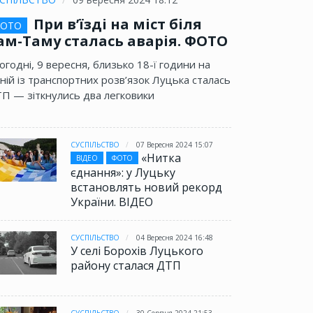
При в’їзді на міст біля
ОТО
ам-Таму сталась аварія. ФОТО
огодні, 9 вересня, близько 18-ї години на
ній із транспортних розв’язок Луцька сталась
П — зіткнулись два легковики
СУСПІЛЬСТВО
07 Вересня 2024 15:07
«Нитка
ВІДЕО
ФОТО
єднання»: у Луцьку
встановлять новий рекорд
України. ВІДЕО
СУСПІЛЬСТВО
04 Вересня 2024 16:48
У селі Борохів Луцького
району сталася ДТП