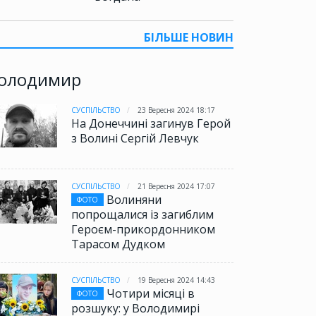
БІЛЬШЕ НОВИН
олодимир
СУСПІЛЬСТВО
23 Вересня 2024 18:17
На Донеччині загинув Герой
з Волині Сергій Левчук
СУСПІЛЬСТВО
21 Вересня 2024 17:07
Волиняни
ФОТО
попрощалися із загиблим
Героєм-прикордонником
Тарасом Дудком
СУСПІЛЬСТВО
19 Вересня 2024 14:43
Чотири місяці в
ФОТО
розшуку: у Володимирі