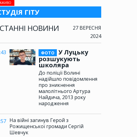
АЖИВО
СТУДІЯ ГІТУ
СТАННІ НОВИНИ
27 ВЕРЕСНЯ
2024
У Луцьку
:43
ФОТО
розшукують
школяра
До поліції Волині
надійшло повідомлення
про зникнення
малолітнього Артура
Найдича, 2013 року
народження
На війні загинув Герой з
:57
Рожищенської громади Сергій
Шевчук