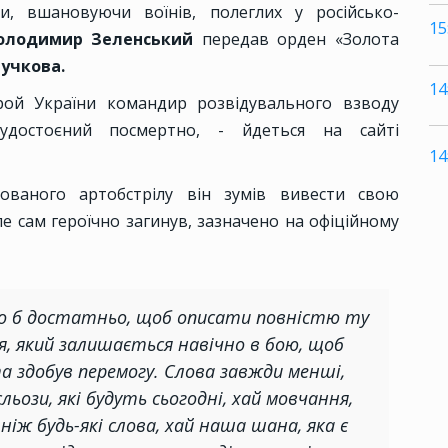
ни, вшановуючи воїнів, полеглих у російсько-
15
лодимир Зеленський
передав орден «Золота
Сучкова.
14
ой України командир розвідувального взводу
удостоєний посмертно, - йдеться на сайті
14
ованого артобстрілу він зумів вивести свою
ле сам героїчно загинув, зазначено на офіційному
уло б достатньо, щоб описати повністю ту
я, який залишається навічно в бою, щоб
та здобув перемогу. Слова завжди менші,
сльози, які будуть сьогодні, хай мовчання,
ніж будь-які слова, хай наша шана, яка є