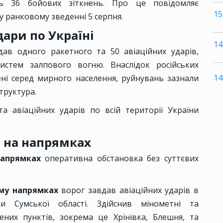
сь 36 бойових зіткнень. Про це повідомляє
15
у ранковому зведенні 5 серпня.
дари по Україні
14
ав одного ракетного та 50 авіаційних ударів,
систем залпового вогню. Внаслідок російських
14
ені серед мирного населення, руйнувань зазнали
труктура.
а авіаційних ударів по всій території України
 на напрямках
напрямках
оперативна обстановка без суттєвих
ому напрямках
ворог завдав авіаційних ударів в
и Сумської області. Здійснив мінометні та
ених пунктів, зокрема це Хрінівка, Блешня, та