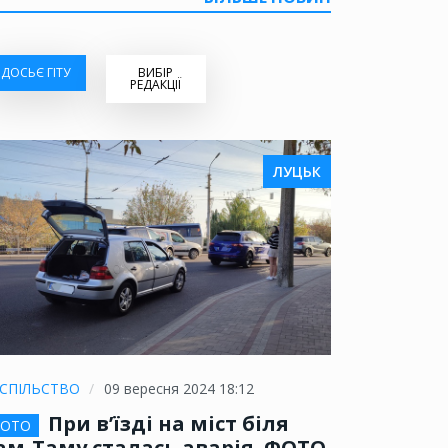
ДОСЬЄ ГІТУ
ВИБІР
РЕДАКЦІЇ
ЛУЦЬК
СПІЛЬСТВО
09 вересня 2024 18:12
При в’їзді на міст біля
ОТО
ам-Таму сталась аварія. ФОТО