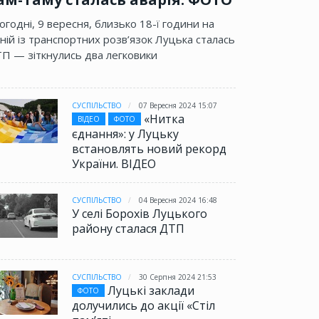
огодні, 9 вересня, близько 18-ї години на
ній із транспортних розв’язок Луцька сталась
П — зіткнулись два легковики
СУСПІЛЬСТВО
07 Вересня 2024 15:07
«Нитка
ВІДЕО
ФОТО
єднання»: у Луцьку
встановлять новий рекорд
України. ВІДЕО
СУСПІЛЬСТВО
04 Вересня 2024 16:48
У селі Борохів Луцького
району сталася ДТП
СУСПІЛЬСТВО
30 Серпня 2024 21:53
Луцькі заклади
ФОТО
долучились до акції «Стіл