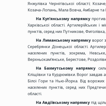
Янжулівка Чернігівської області; Козач
Козача-Лопань, Мала Вовча, Амбарне та Б
На Куп’янському напрямку
противн
Харківської області. Артилерійських і 
пунктів, серед них Путникове, Фиголівка,
На Лиманському напрямку
ворог 
Серебрянки Донецької області. Артилер
населених пунктів, зокрема, Невське
Верхньокам’янське, Берестове, Роздолівк
На Бахмутському напрямку
сил
Кліщіївки та Курдюмівки. Ворог завдав а
Білої Гори та Нью-Йорка. Від ворожих 
населених пунктів, серед них Предтечи
області.
На Авдіївському напрямку
під щіль