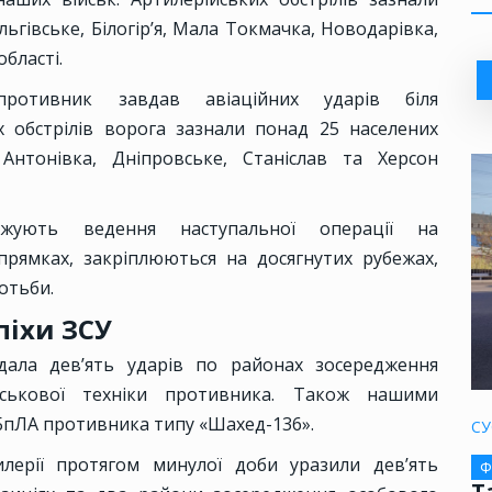
льгівське, Білогір’я, Мала Токмачка, Новодарівка,
бласті.
отивник завдав авіаційних ударів біля
х обстрілів ворога зазнали понад 25 населених
Антонівка, Дніпровське, Станіслав та Херсон
жують ведення наступальної операції на
рямках, закріплюються на досягнутих рубежах,
отьби.
піхи ЗСУ
дала дев’ять ударів по районах зосередження
йськової техніки противника. Також нашими
БпЛА противника типу «Шахед-136».
СУ
илерії протягом минулої доби уразили дев’ять
Ф
Т