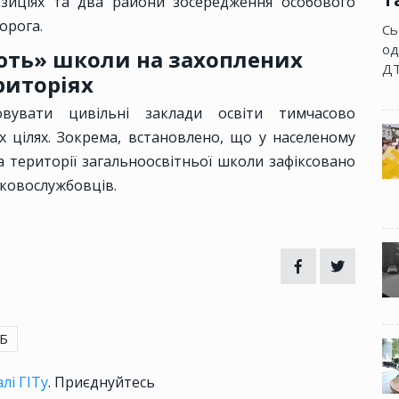
озиціях та два райони зосередження особового
орога.
Сь
од
ть» школи на захоплених
ДТ
риторіях
вувати цивільні заклади освіти тимчасово
х цілях. Зокрема, встановлено, що у населеному
на території загальноосвітньої школи зафіксовано
ьковослужбовців.
Б
лі ГІТу
. Приєднуйтесь