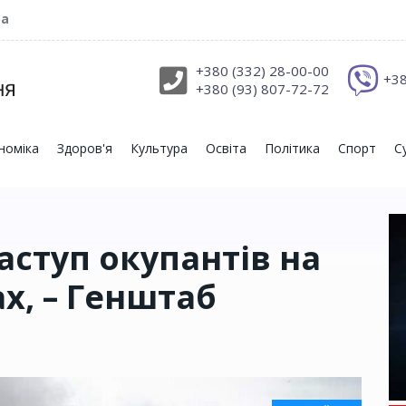
ра
+380 (332) 28-00-00
+38
+380 (93) 807-72-72
номіка
Здоров'я
Культура
Освіта
Політика
Спорт
С
аступ окупантів на
х, – Генштаб