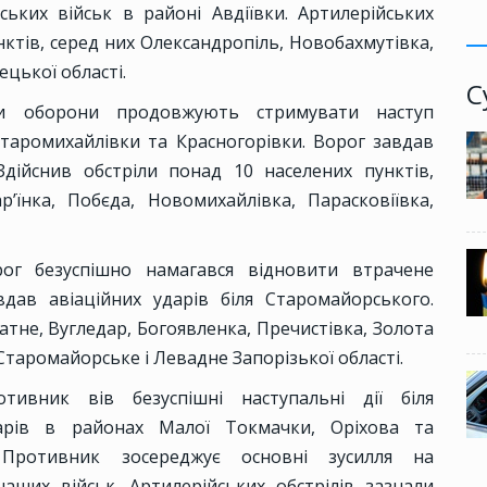
ських військ в районі Авдіївки. Артилерійських
нктів, серед них Олександропіль, Новобахмутівка,
цької області.
С
 оборони продовжують стримувати наступ
Старомихайлівки та Красногорівки. Ворог завдав
 Здійснив обстріли понад 10 населених пунктів,
’їнка, Побєда, Новомихайлівка, Парасковіївка,
г безуспішно намагався відновити втрачене
дав авіаційних ударів біля Старомайорського.
атне, Вугледар, Богоявленка, Пречистівка, Золота
Старомайорське і Левадне Запорізької області.
ивник вів безуспішні наступальні дії біля
арів в районах Малої Токмачки, Оріхова та
. Противник зосереджує основні зусилля на
ших військ. Артилерійських обстрілів зазнали