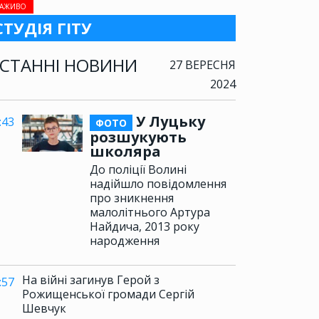
АЖИВО
СТУДІЯ ГІТУ
СТАННІ НОВИНИ
27 ВЕРЕСНЯ
2024
У Луцьку
:43
ФОТО
розшукують
школяра
До поліції Волині
надійшло повідомлення
про зникнення
малолітнього Артура
Найдича, 2013 року
народження
На війні загинув Герой з
:57
Рожищенської громади Сергій
Шевчук