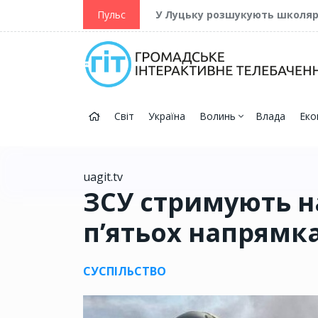
ійну та Перемогу
Пульс
У Луцьку розшукують школя
Світ
Україна
Волинь
Влада
Еко
uagit.tv
ЗСУ стримують н
п’ятьох напрямка
СУСПІЛЬСТВО