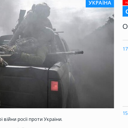
УКРАЇНА
Н
О
17
15
війни росії проти України.