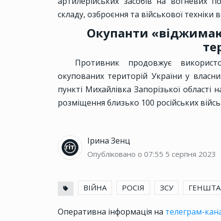
артилерійських засобів на вогневих п
складу, озброєння та військової техніки в
Окупанти «віджимаю
те
Противник продовжує використо
окупованих територій України у власни
пункті Михайлівка Запорізької області 
розміщення близько 100 російських війс
Ірина Зенц
Опубліковано о 07:55
5 серпня 2023
ВІЙНА
РОСІЯ
ЗСУ
ГЕНШТА
Оперативна інформація на
телеграм-кана