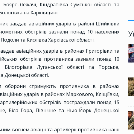
е, Бояро-Лежачі, Кіндратівка Сумської області та
ологівка на Харківщині.
ик завдав авіаційних ударів в районі Шийківки
мінометних обстрілів зазнали понад 10 населених
У
 Подоли та Кислівка Харківської області.
завдав авіаційних ударів в районах Григорівки та
ійських обстрілів противника зазнали понад 10
, Білогорівка Луганської області та Торське,
а Донецької області.
и оборони стримують противника в районах
віаційних ударів в районах Маркового, Кліщіївки,
артилерійських обстрілів постраждали понад 15
не, Біла Гора, Північне та Нью-Йорк Донецької
ним вогнем авіації та артилерії противника наші