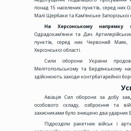
понад 15 населених пунктів, серед них О
Малі Щербаки та Кам’янське Запорізької о
На Херсонському напрямку
пр
Одрадокам’янки та Дач. Артилерійськи
пунктів, серед них Червоний Маяк, 
Херсонської області.
Сили оборони України продов
Мелітопольському та Бердянському нап
здійснюють заходи контрбатарейної бор
Ус
Авіація Сил оборони за добу зав
особового складу, озброєння та ві
захисниками було знищено два ударних 
Підрозділи ракетних військ і арт