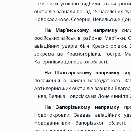
захисники успішно відбили атаки росій
обстрілів зазнали понад 15 населених пу
Новокалинове, Сєверне, Невельське Доне
На Мар’їнському напрямку
сили
російських військ в районах Мар’їнки, 
авіаційних ударів біля Красногорівки.
зокрема це Красногорівка, Гостре, Мар
Катеринівка Донецької області.
На Шахтарському напрямку
воро
положення в районі Благодатного. Зав
Артилерійських обстрілів зазнали Благод
Нива, Велика Новосілка на Донеччині та 
На Запорізькому напрямку
прот
Новопокровки. Завдав авіаційних уд
Новоданилівки Запорізької області
недопущенні подальшого просування на