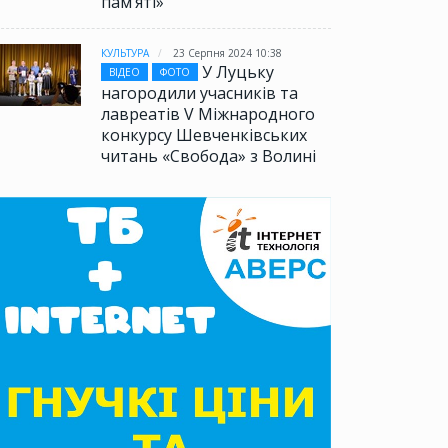
памʼяті»
КУЛЬТУРА
23 Серпня 2024 10:38
У Луцьку
ВІДЕО
ФОТО
нагородили учасників та
лавреатів V Міжнародного
конкурсу Шевченківських
читань «Свобода» з Волині