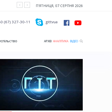
На війні загинув Герой з Рожищенської гр
П'ЯТНИЦЯ, 07 СЕРПНЯ 2026
0 (67) 327-30-11
gittvua
успільство
АРХІВ
АНАЛІТИКА
ВІДЕО