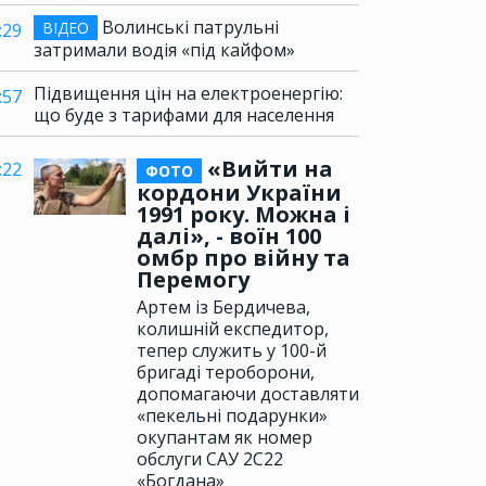
Волинські патрульні
ВІДЕО
:29
затримали водія «під кайфом»
Підвищення цін на електроенергію:
:57
що буде з тарифами для населення
«Вийти на
:22
ФОТО
кордони України
1991 року. Можна і
далі», - воїн 100
омбр про війну та
Перемогу
Артем із Бердичева,
колишній експедитор,
тепер служить у 100-й
бригаді тероборони,
допомагаючи доставляти
«пекельні подарунки»
окупантам як номер
обслуги САУ 2С22
«Богдана»