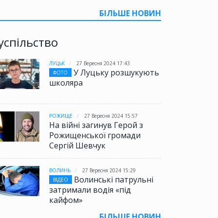
БІЛЬШЕ НОВИН
успільство
ЛУЦЬК
27 Вересня 2024 17:43
У Луцьку розшукують
ФОТО
школяра
РОЖИЩЕ
27 Вересня 2024 15:57
На війні загинув Герой з
Рожищенської громади
Сергій Шевчук
ВОЛИНЬ
27 Вересня 2024 15:29
Волинські патрульні
ВІДЕО
затримали водія «під
кайфом»
БІЛЬШЕ НОВИН