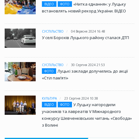
«Нитка єднання»: у Луцьку
ВІДЕО
ФОТО
встановлять новий рекорд України. ВІДЕО
СУСПІЛЬСТВО
04 Вересня 2024 16:48
У селі Борохів Луцького району сталася ДТП
СУСПІЛЬСТВО
30 Серпня 2024 21:53
Луцькі заклади долучились до акції
ФОТО
«Стіл памʼяті»
КУЛЬТУРА
23 Серпня 2024 10:38
У Луцьку нагородили
ВІДЕО
ФОТО
учасників та лавреатів V Міжнародного
конкурсу Шевченківських читань «Свобода»
з Волині