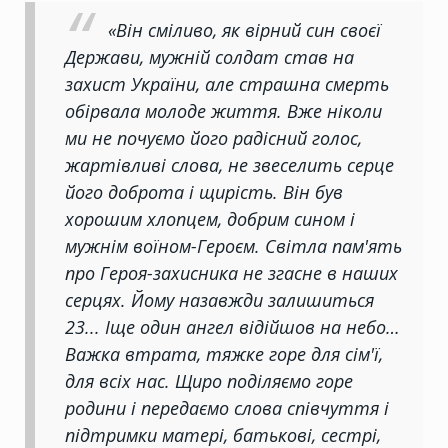
«Він сміливо, як вірний син своєї
Держави, мужній солдат став на
захист України, але страшна смерть
обірвала молоде життя. Вже ніколи
ми не почуємо його радісний голос,
жартівливі слова, не звеселить серце
його доброта і щирість. Він був
хорошим хлопцем, добрим сином і
мужнім воїном-Героєм. Світла пам'ять
про Героя-захисника не згасне в наших
серцях. Йому назавжди залишиться
23... Іще один ангел відійшов на небо…
Важка втрата, тяжке горе для сім'ї,
для всіх нас. Щиро поділяємо горе
родини і передаємо слова співчуття і
підтримки матері, батькові, сестрі,