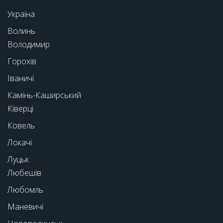
Україна
Волинь
Володимир
Горохів
Іваничі
Камінь-Каширський
Ківерці
Ковель
Локачі
Луцьк
Любешів
Любомль
Маневичі