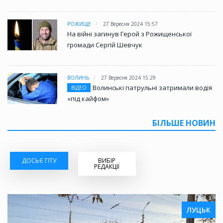
РОЖИЩЕ
27 Вересня 2024 15:57
На війні загинув Герой з Рожищенської
громади Сергій Шевчук
ВОЛИНЬ
27 Вересня 2024 15:29
Волинські патрульні затримали водія
ВІДЕО
«під кайфом»
БІЛЬШЕ НОВИН
ДОСЬЄ ГІТУ
ВИБІР
РЕДАКЦІЇ
ЛУЦЬК