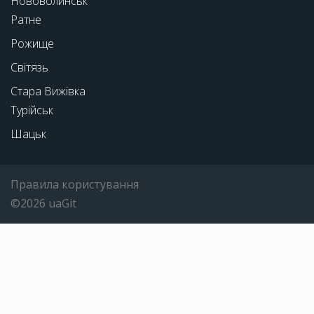
Нововолинськ
Ратне
Рожище
Світязь
Стара Вижівка
Турійськ
Шацьк
Правила користування
©2026 uaGit