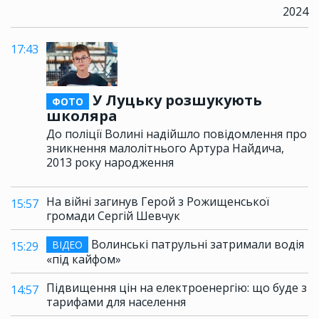
2024
17:43
У Луцьку розшукують
ФОТО
школяра
До поліції Волині надійшло повідомлення про
зникнення малолітнього Артура Найдича,
2013 року народження
На війні загинув Герой з Рожищенської
15:57
громади Сергій Шевчук
Волинські патрульні затримали водія
ВІДЕО
15:29
«під кайфом»
Підвищення цін на електроенергію: що буде з
14:57
тарифами для населення