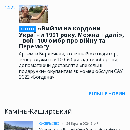
14:22
«Вийти на кордони
ФОТО
України 1991 року. Можна і далі»,
- воїн 100 омбр про війну та
Перемогу
Артем із Бердичева, колишній експедитор,
тепер служить у 100-й бригаді тероборони,
допомагаючи доставляти «пекельні
подарунки» окупантам як номер обслуги САУ
2С22 «Богдана»
БІЛЬШЕ НОВИН
Камінь-Каширський
СУСПІЛЬСТВО
24 Вересня 2024 21:47
У громаді на Волині пʼяний чоловік стріляв з