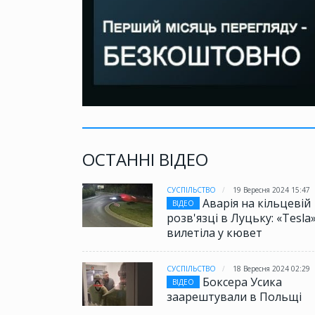
ОСТАННІ ВІДЕО
СУСПІЛЬСТВО
19 Вересня 2024 15:47
Аварія на кільцевій
ВІДЕО
розв'язці в Луцьку: «Tesla
вилетіла у кювет
СУСПІЛЬСТВО
18 Вересня 2024 02:29
Боксера Усика
ВІДЕО
заарештували в Польщі