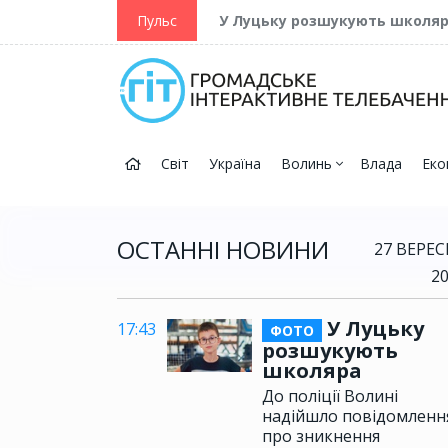
ійну та Перемогу
Пульс
У Луцьку розшукують школя
Світ
Україна
Волинь
Влада
Еко
ОСТАННІ НОВИНИ
27 ВЕРЕ
2
У Луцьку
17:43
ФОТО
розшукують
школяра
До поліції Волині
надійшло повідомленн
про зникнення