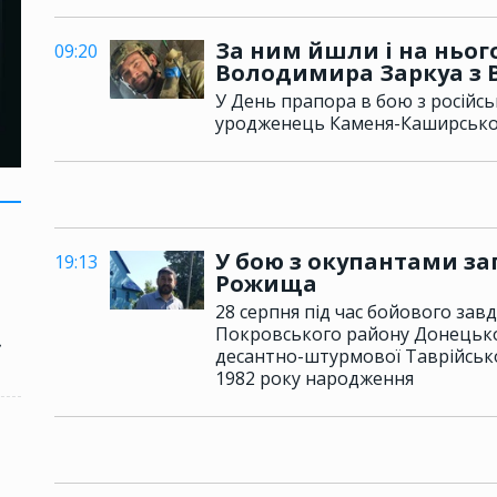
За ним йшли і на нього
09:20
Володимира Заркуа з 
У День прапора в бою з росій
уродженець Каменя-Каширсько
У бою з окупантами за
19:13
Рожища
28 серпня під час бойового зав
Покровського району Донецької 
»
десантно-штурмової Таврійсько
1982 року народження