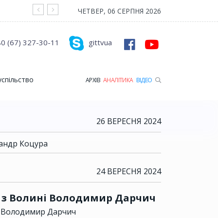
На війні загинув Герой з Рожищенської гр
ЧЕТВЕР, 06 СЕРПНЯ 2026
0 (67) 327-30-11
gittvua
успільство
АРХІВ
АНАЛІТИКА
ВІДЕО
26 ВЕРЕСНЯ 2024
сандр Коцура
24 ВЕРЕСНЯ 2024
й з Волині Володимир Дарчич
ні Володимир Дарчич