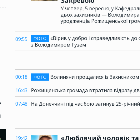
Закревою
У четвер, 5 вересня, у Кафедрал
двох захисників — Володимира 
уродженців Рожищенської гро
«Вірив у добро і справедливість до
ФОТО
09:55
з Володимиром Гузем
00:18
Волиняни прощалися із Захиснико
ФОТО
16:43
Рожищенська громада втратила відразу дво
о
07:48
На Донеччині під час бою загинув 25-річний
і
«Люблячий чоловік та 
19:42