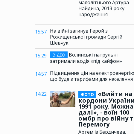
малолітнього Артура
Найдича, 2013 року
народження
На війні загинув Герой з
15:57
Рожищенської громади Сергій
Шевчук
Волинські патрульні
ВІДЕО
15:29
затримали водія «під кайфом»
Підвищення цін на електроенергію
14:57
що буде з тарифами для населення
«Вийти на
14:22
ФОТО
кордони Україн
1991 року. Можна
далі», - воїн 100
омбр про війну т
Перемогу
Артем із Бердичева,