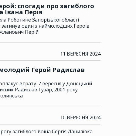
рой: спогади про загиблого
 Івана Перія
ела Роботине Запорізької області
у загинув один з наймолодших Героїв
усланович Перій
11 ВЕРЕСНЯ 2024
 молодий Герой Радислав
плакує втрату. 7 вересня у Донецькій
хисник Радислав Гузар, 2001 року
олинська
10 ВЕРЕСНЯ 2024
рогу загиблого воїна Сергія Данилюка