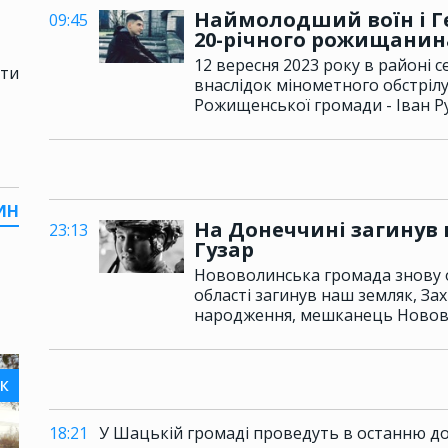
Наймолодший воїн і Ге
09:45
20-річного рожищанина
12 вересня 2023 року в районі с
яти
внаслідок мінометного обстріл
Рожищенської громади - Іван Р
ИН
На Донеччині загинув
23:13
Гузар
Нововолинська громада знову о
області загинув наш земляк, За
народження, мешканець Новов
К
18:21
У Шацькій громаді проведуть в останню до