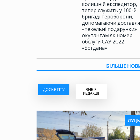
колишній експедитор,
тепер служить у 100-й
бригаді тероборони,
допомагаючи доставл
«пекельні подарунки»
окупантам як номер
обслуги САУ 2С22
«Богдана»
БІЛЬШЕ НОВ
ДОСЬЄ ГІТУ
ВИБІР
РЕДАКЦІЇ
ЛУЦЬ