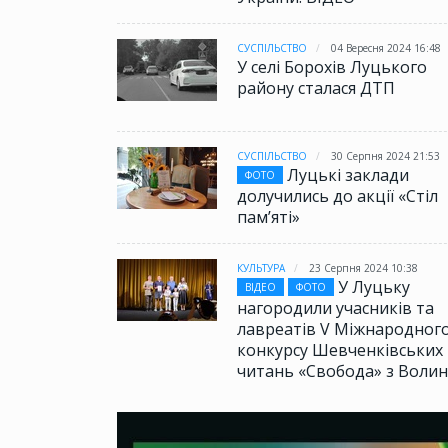
СУСПІЛЬСТВО
04 Вересня 2024 16:48
У селі Борохів Луцького
району сталася ДТП
СУСПІЛЬСТВО
30 Серпня 2024 21:53
Луцькі заклади
ФОТО
долучились до акції «Стіл
памʼяті»
КУЛЬТУРА
23 Серпня 2024 10:38
У Луцьку
ВІДЕО
ФОТО
нагородили учасників та
лавреатів V Міжнародног
конкурсу Шевченківських
читань «Свобода» з Волин