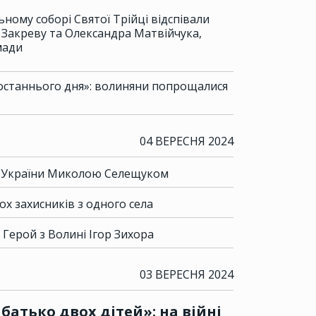
ьному соборі Святої Трійці відспівали
Закреву та Олександра Матвійчука,
мади
 останнього дня»: волиняни попрощалися
04 ВЕРЕСНЯ 2024
м України Миколою Селещуком
х захисників з одного села
 Герой з Волині Ігор Зихора
03 ВЕРЕСНЯ 2024
батько двох дітей»: на війні