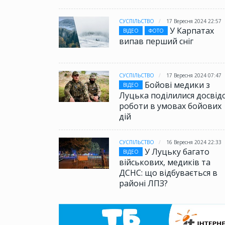
СУСПІЛЬСТВО
17 Вересня 2024 22:57
У Карпатах
ВІДЕО
ФОТО
випав перший сніг
СУСПІЛЬСТВО
17 Вересня 2024 07:47
Бойові медики з
ВІДЕО
Луцька поділилися досвід
роботи в умовах бойових
дій
СУСПІЛЬСТВО
16 Вересня 2024 22:33
У Луцьку багато
ВІДЕО
військових, медиків та
ДСНС: що відбувається в
районі ЛПЗ?