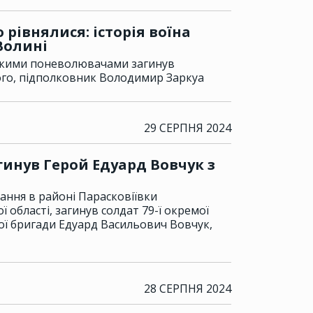
 рівнялися: історія воїна
Волині
ськими поневолювачами загинув
го, підполковник Володимир Заркуа
29 СЕРПНЯ 2024
гинув Герой Едуард Вовчук з
дання в районі Парасковіївки
області, загинув солдат 79-ї окремої
ї бригади Едуард Васильович Вовчук,
28 СЕРПНЯ 2024