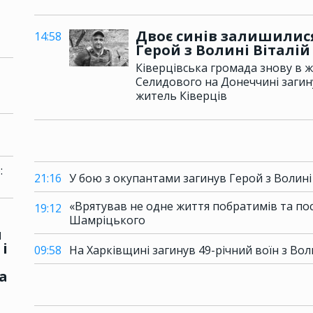
Двоє синів залишилися 
14:58
Герой з Волині Віталі
Ківерцівська громада знову в жа
Селидового на Донеччині загин
житель Ківерців
:
21:16
У бою з окупантами загинув Герой з Волин
«Врятував не одне життя побратимів та пос
19:12
Шамріцького
и
 і
09:58
На Харківщині загинув 49-річний воїн з Во
а