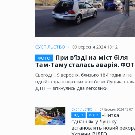
СУСПІЛЬСТВО
09 вересня 2024 18:12
При в’їзді на міст біля
ФОТО
Там-Таму сталась аварія. ФО
Сьогодні, 9 вересня, близько 18-ї години на
одній із транспортних розв’язок Луцька стал
ДТП — зіткнулись два легковики
СУСПІЛЬСТВО
07 Вересня 2024 15:07
«Нитка
ВІДЕО
ФОТО
єднання»: у Луцьку
встановлять новий рекор
України. ВІДЕО