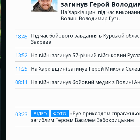
загинув Герой Володим
На Харківщині під час виконанн
Волині Володимир Гузь
Під час бойового завдання в Курській обла
18:45
Закрева
13:52
На війні загинув 57-річний військовий Русла
11:25
На Харківщині загинув Герой Микола Селещ
08:11
На війні загинув бойовий медик з Волині А
«Був прикладом справжнього
ВІДЕО
ФОТО
03:23
загиблим Героєм Василем Забокрицьким