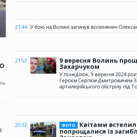
21:44
У бою на Волині загинув волинянин Олекс
9 вересня Волинь прощ
21:53
ТО
Захарчуком
У понеділок, 9 вересня 2024 ро
Героєм Сергієм Дмитровичем За
ась
артилерійського обстрілу під 
Квітами встелил
20:32
ФОТО
д
попрощалися із заги