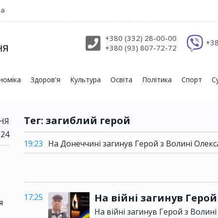
ра
+380 (332) 28-00-00
+38
+380 (93) 807-72-72
номіка
Здоров'я
Культура
Освіта
Політика
Спорт
С
Тег: загиблий герой
СНЯ
024
19:23
На Донеччині загинув Герой з Волині Олек
На війні загинув Геро
17:25
я
На війні загинув Герой з Воли