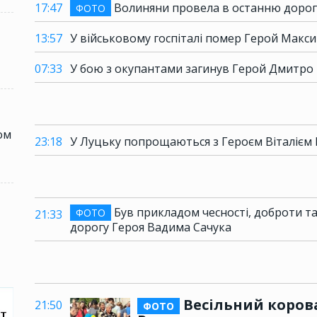
17:47
Волиняни провела в останню дорог
ФОТО
13:57
У військовому госпіталі помер Герой Макс
07:33
У бою з окупантами загинув Герой Дмитро 
ом
23:18
У Луцьку попрощаються з Героєм Віталієм
Був прикладом чесності, доброти т
ФОТО
21:33
дорогу Героя Вадима Сачука
Весільний коров
21:50
ФОТО