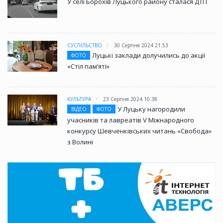
У селі Борохів Луцького району сталася ДТП
СУСПІЛЬСТВО
30 Серпня 2024 21:53
Луцькі заклади долучились до акції
ФОТО
«Стіл памʼяті»
КУЛЬТУРА
23 Серпня 2024 10:38
У Луцьку нагородили
ВІДЕО
ФОТО
учасників та лавреатів V Міжнародного
конкурсу Шевченківських читань «Свобода»
з Волині