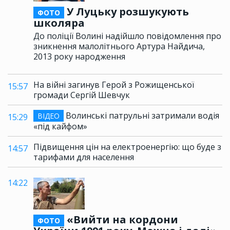
У Луцьку розшукують
ФОТО
школяра
До поліції Волині надійшло повідомлення про
зникнення малолітнього Артура Найдича,
2013 року народження
На війні загинув Герой з Рожищенської
15:57
громади Сергій Шевчук
Волинські патрульні затримали водія
ВІДЕО
15:29
«під кайфом»
Підвищення цін на електроенергію: що буде з
14:57
тарифами для населення
14:22
«Вийти на кордони
ФОТО