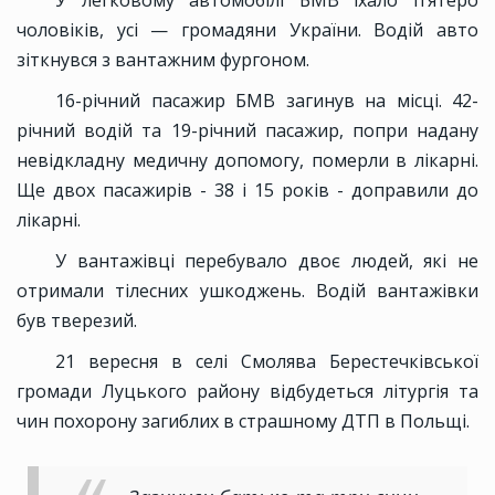
У легковому автомобілі БМВ їхало п’ятеро
чоловіків, усі — громадяни України. Водій авто
зіткнувся з вантажним фургоном.
16-річний пасажир БМВ загинув на місці. 42-
річний водій та 19-річний пасажир, попри надану
невідкладну медичну допомогу, померли в лікарні.
Ще двох пасажирів - 38 і 15 років - доправили до
лікарні.
У вантажівці перебувало двоє людей, які не
отримали тілесних ушкоджень. Водій вантажівки
був тверезий.
21 вересня в селі Смолява Берестечківської
громади Луцького району відбудеться літургія та
чин похорону загиблих в страшному ДТП в Польщі.