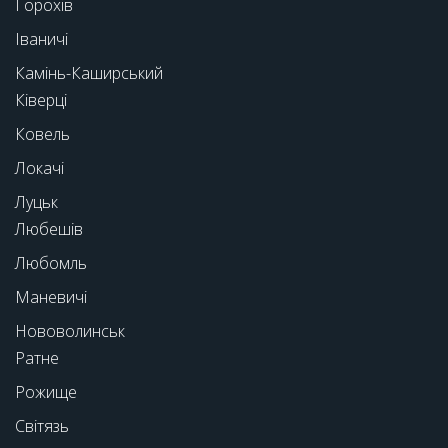
Горохів
Іваничі
Камінь-Каширський
Ківерці
Ковель
Локачі
Луцьк
Любешів
Любомль
Маневичі
Нововолинськ
Ратне
Рожище
Світязь