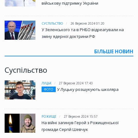
військову підтримку України
СУСПІЛЬСТВО
26 Вересня 2024 01:20
У Зеленського та в РНБО відреагували на
зміну ядерної доктрини РФ
БІЛЬШЕ НОВИН
Суспільство
ЛУЦЬК
27 Вересня 2024 17:43
У Луцьку розшукують школяра
ФОТО
РОЖИЩЕ
27 Вересня 2024 15:57
На війні загинув Герой з Рожищенської
громади Сергій Шевчук