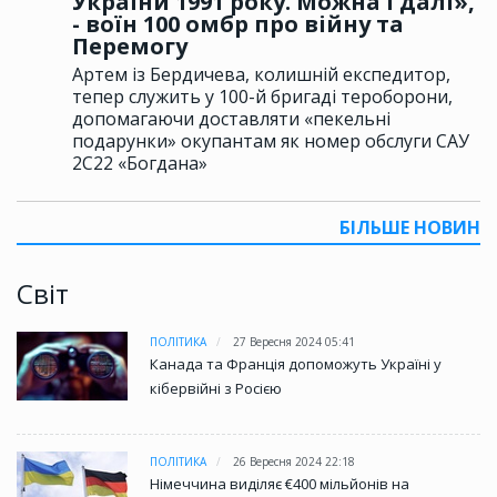
України 1991 року. Можна і далі»,
- воїн 100 омбр про війну та
Перемогу
Артем із Бердичева, колишній експедитор,
тепер служить у 100-й бригаді тероборони,
допомагаючи доставляти «пекельні
подарунки» окупантам як номер обслуги САУ
2С22 «Богдана»
БІЛЬШЕ НОВИН
Світ
ПОЛІТИКА
27 Вересня 2024 05:41
Канада та Франція допоможуть Україні у
кібервійні з Росією
ПОЛІТИКА
26 Вересня 2024 22:18
Німеччина виділяє €400 мільйонів на