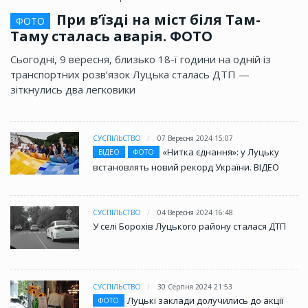
При в’їзді на міст біля Там-
ФОТО
Таму сталась аварія. ФОТО
Сьогодні, 9 вересня, близько 18-ї години на одній із
транспортних розв’язок Луцька сталась ДТП —
зіткнулись два легковики
СУСПІЛЬСТВО
07 Вересня 2024 15:07
«Нитка єднання»: у Луцьку
ВІДЕО
ФОТО
встановлять новий рекорд України. ВІДЕО
СУСПІЛЬСТВО
04 Вересня 2024 16:48
У селі Борохів Луцького району сталася ДТП
СУСПІЛЬСТВО
30 Серпня 2024 21:53
Луцькі заклади долучились до акції
ФОТО