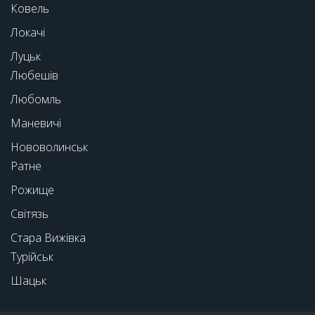
Ковель
Локачі
Луцьк
Любешів
Любомль
Маневичі
Нововолинськ
Ратне
Рожище
Світязь
Стара Вижівка
Турійськ
Шацьк