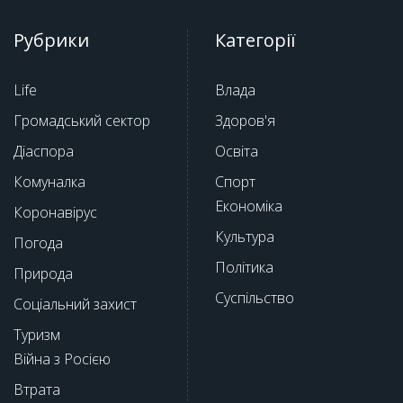
Рубрики
Категорії
Life
Влада
Громадський сектор
Здоров'я
Діаспора
Освіта
Комуналка
Спорт
Економіка
Коронавірус
Культура
Погода
Політика
Природа
Суспільство
Соціальний захист
Туризм
Війна з Росією
Втрата