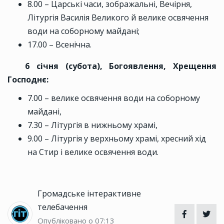
8.00 – Царські часи, зображальні, Вечірня,
Літургія Василія Великого й велике освячення
води на соборному майдані;
17.00 – Всенічна.
6 січня (субота), Богоявлення, Хрещення
Господнє:
7.00 – велике освячення води на соборному
майдані,
7.30 – Літургія в нижньому храмі,
9.00 – Літургія у верхньому храмі, хресний хід
на Стир і велике освячення води.
Громадське інтерактивне
телебачення
Опубліковано о 07:13