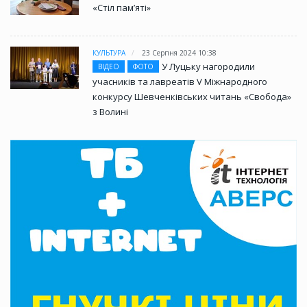
«Стіл памʼяті»
КУЛЬТУРА
23 Серпня 2024 10:38
У Луцьку нагородили
ВІДЕО
ФОТО
учасників та лавреатів V Міжнародного
конкурсу Шевченківських читань «Свобода»
з Волині