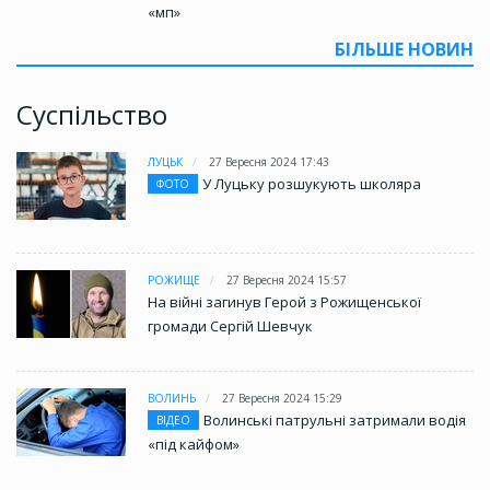
«мп»
БІЛЬШЕ НОВИН
Суспільство
ЛУЦЬК
27 Вересня 2024 17:43
У Луцьку розшукують школяра
ФОТО
РОЖИЩЕ
27 Вересня 2024 15:57
На війні загинув Герой з Рожищенської
громади Сергій Шевчук
ВОЛИНЬ
27 Вересня 2024 15:29
Волинські патрульні затримали водія
ВІДЕО
«під кайфом»