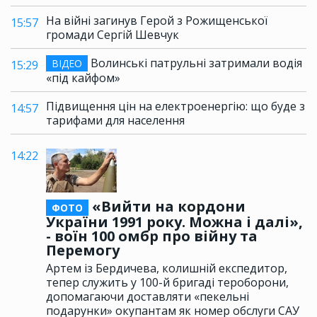
На війні загинув Герой з Рожищенської
15:57
громади Сергій Шевчук
Волинські патрульні затримали водія
ВІДЕО
15:29
«під кайфом»
Підвищення цін на електроенергію: що буде з
14:57
тарифами для населення
14:22
«Вийти на кордони
ФОТО
України 1991 року. Можна і далі»,
- воїн 100 омбр про війну та
Перемогу
Артем із Бердичева, колишній експедитор,
тепер служить у 100-й бригаді тероборони,
допомагаючи доставляти «пекельні
подарунки» окупантам як номер обслуги САУ