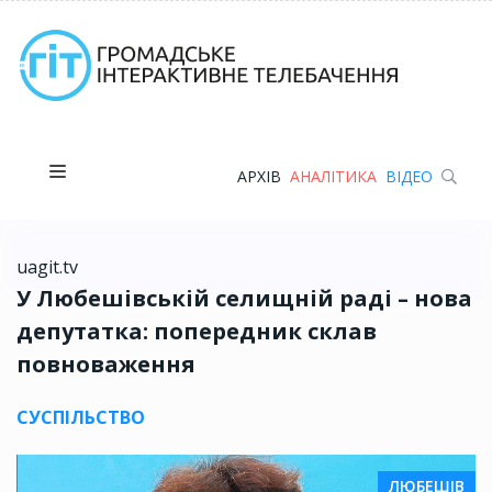
АРХІВ
АНАЛІТИКА
ВІДЕО
uagit.tv
У Любешівській селищній раді – нова
депутатка: попередник склав
повноваження
СУСПІЛЬСТВО
ЛЮБЕШІВ