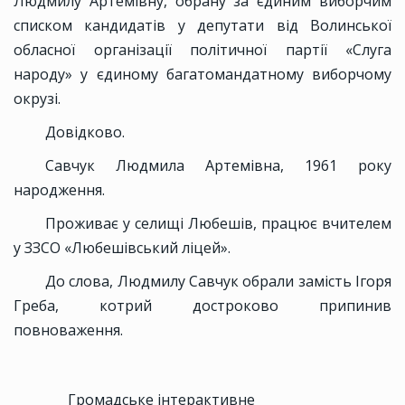
Людмилу Артемівну, обрану за єдиним виборчим
списком кандидатів у депутати від Волинської
обласної організації політичної партії «Слуга
народу» у єдиному багатомандатному виборчому
окрузі.
Довідково.
Савчук Людмила Артемівна, 1961 року
народження.
Проживає у селищі Любешів, працює вчителем
у ЗЗСО «Любешівський ліцей».
До слова, Людмилу Савчук обрали замість Ігоря
Греба, котрий достроково припинив
повноваження.
Громадське інтерактивне