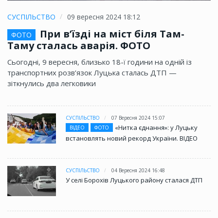
СУСПІЛЬСТВО
09 вересня 2024 18:12
При в’їзді на міст біля Там-
ФОТО
Таму сталась аварія. ФОТО
Сьогодні, 9 вересня, близько 18-ї години на одній із
транспортних розв’язок Луцька сталась ДТП —
зіткнулись два легковики
СУСПІЛЬСТВО
07 Вересня 2024 15:07
«Нитка єднання»: у Луцьку
ВІДЕО
ФОТО
встановлять новий рекорд України. ВІДЕО
СУСПІЛЬСТВО
04 Вересня 2024 16:48
У селі Борохів Луцького району сталася ДТП