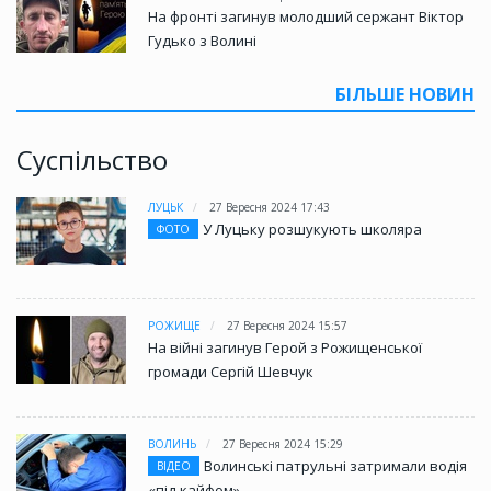
На фронті загинув молодший сержант Віктор
Гудько з Волині
БІЛЬШЕ НОВИН
Суспільство
ЛУЦЬК
27 Вересня 2024 17:43
У Луцьку розшукують школяра
ФОТО
РОЖИЩЕ
27 Вересня 2024 15:57
На війні загинув Герой з Рожищенської
громади Сергій Шевчук
ВОЛИНЬ
27 Вересня 2024 15:29
Волинські патрульні затримали водія
ВІДЕО
«під кайфом»