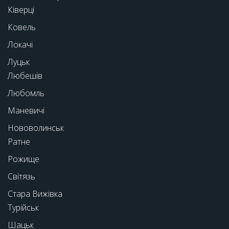
Ківерці
Ковель
Локачі
Луцьк
Любешів
Любомль
Маневичі
Нововолинськ
Ратне
Рожище
Світязь
Стара Вижівка
Турійськ
Шацьк