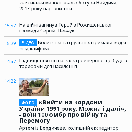
зникнення малолітнього Артура Найдича,
2013 року народження
На війні загинув Герой з Рожищенської
15:57
громади Сергій Шевчук
Волинські патрульні затримали водія
ВІДЕО
15:29
«під кайфом»
Підвищення цін на електроенергію: що буде з
14:57
тарифами для населення
14:22
«Вийти на кордони
ФОТО
України 1991 року. Можна і далі»,
- воїн 100 омбр про війну та
Перемогу
Артем із Бердичева, колишній експедитор,