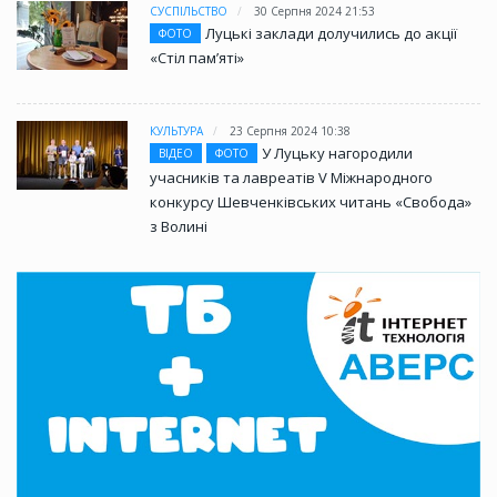
СУСПІЛЬСТВО
30 Серпня 2024 21:53
Луцькі заклади долучились до акції
ФОТО
«Стіл памʼяті»
КУЛЬТУРА
23 Серпня 2024 10:38
У Луцьку нагородили
ВІДЕО
ФОТО
учасників та лавреатів V Міжнародного
конкурсу Шевченківських читань «Свобода»
з Волині