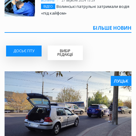
ВОЛИНЬ
27 Вересня 2024 15:29
Волинські патрульні затримали водія
ВІДЕО
«під кайфом»
БІЛЬШЕ НОВИН
ДОСЬЄ ГІТУ
ВИБІР
РЕДАКЦІЇ
ЛУЦЬК