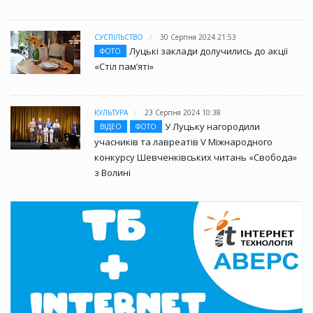
СУСПІЛЬСТВО
30 Серпня 2024 21:53
Луцькі заклади долучились до акції
ФОТО
«Стіл памʼяті»
КУЛЬТУРА
23 Серпня 2024 10:38
У Луцьку нагородили
ВІДЕО
ФОТО
учасників та лавреатів V Міжнародного
конкурсу Шевченківських читань «Свобода»
з Волині