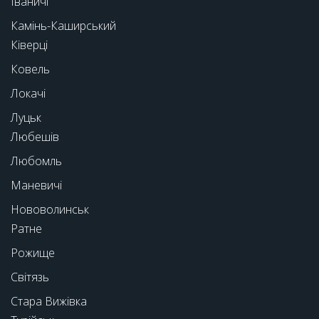
Іваничі
Камінь-Каширський
Ківерці
Ковель
Локачі
Луцьк
Любешів
Любомль
Маневичі
Нововолинськ
Ратне
Рожище
Світязь
Стара Вижівка