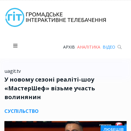
АРХІВ
АНАЛІТИКА
ВІДЕО
uagit.tv
У новому сезоні реаліті-шоу
«МастерШеф» візьме участь
волинянин
СУСПІЛЬСТВО
ЛЮБЕШІВ