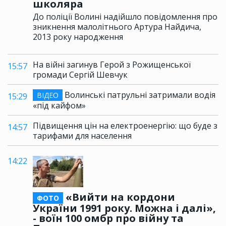
школяра
До поліції Волині надійшло повідомлення про
зникнення малолітнього Артура Найдича,
2013 року народження
На війні загинув Герой з Рожищенської
15:57
громади Сергій Шевчук
Волинські патрульні затримали водія
ВІДЕО
15:29
«під кайфом»
Підвищення цін на електроенергію: що буде з
14:57
тарифами для населення
14:22
«Вийти на кордони
ФОТО
України 1991 року. Можна і далі»,
- воїн 100 омбр про війну та