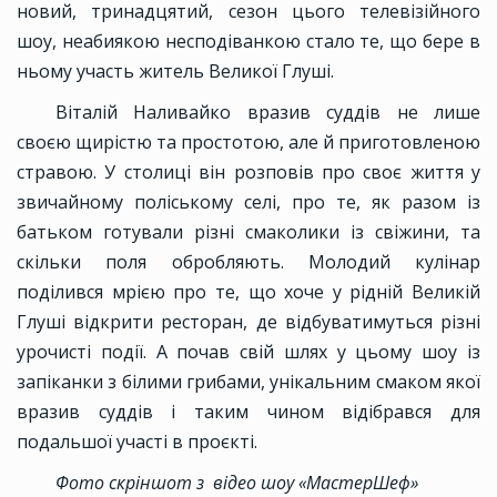
новий, тринадцятий, сезон цього телевізійного
шоу, неабиякою несподіванкою стало те, що бере в
ньому участь житель Великої Глуші.
Віталій Наливайко вразив суддів не лише
своєю щирістю та простотою, але й приготовленою
стравою. У столиці він розповів про своє життя у
звичайному поліському селі, про те, як разом із
батьком готували різні смаколики із свіжини, та
скільки поля обробляють. Молодий кулінар
поділився мрією про те, що хоче у рідній Великій
Глуші відкрити ресторан, де відбуватимуться різні
урочисті події. А почав свій шлях у цьому шоу із
запіканки з білими грибами, унікальним смаком якої
вразив суддів і таким чином відібрався для
подальшої участі в проєкті.
Фото скріншот з відео шоу «МастерШеф»