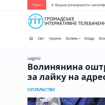
ійну та Перемогу
Пульс
У Луцьку розшукують школя
Світ
Україна
Волинь
Влада
Еко
uagit.tv
Волинянина оштр
за лайку на адре
СУСПІЛЬСТВО