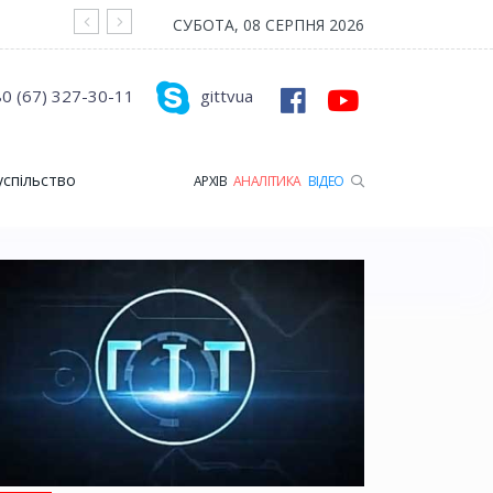
На війні загинув Герой з Рожищенської гр
СУБОТА, 08 СЕРПНЯ 2026
0 (67) 327-30-11
gittvua
успільство
АРХІВ
АНАЛІТИКА
ВІДЕО