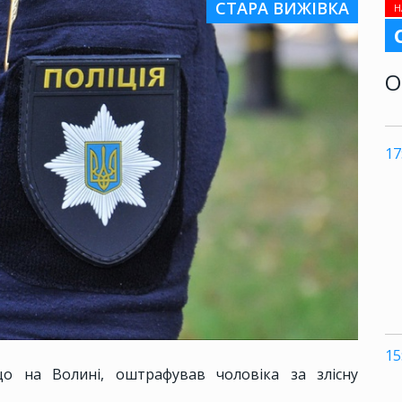
СТАРА ВИЖІВКА
Н
О
17
15
о на Волині, оштрафував чоловіка за злісну