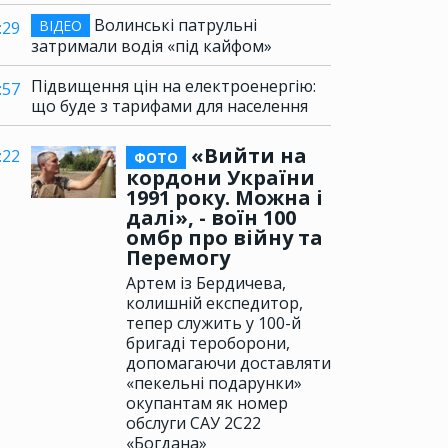
Волинські патрульні
ВІДЕО
:29
затримали водія «під кайфом»
Підвищення цін на електроенергію:
:57
що буде з тарифами для населення
«Вийти на
:22
ФОТО
кордони України
1991 року. Можна і
далі», - воїн 100
омбр про війну та
Перемогу
Артем із Бердичева,
колишній експедитор,
тепер служить у 100-й
бригаді тероборони,
допомагаючи доставляти
«пекельні подарунки»
окупантам як номер
обслуги САУ 2С22
«Богдана»