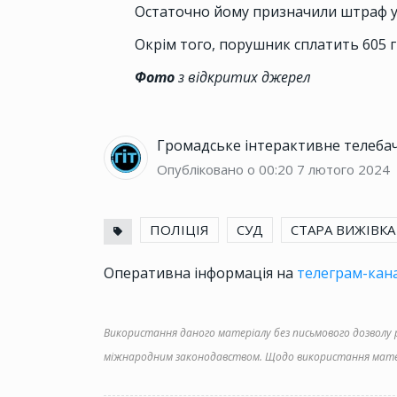
Остаточно йому призначили штраф у 
Окрім того, порушник сплатить 605 г
Фото
з відкритих джерел
Громадське інтерактивне телеба
Опубліковано о 00:20
7 лютого 2024
ПОЛІЦІЯ
СУД
СТАРА ВИЖІВКА
Оперативна інформація на
телеграм-кана
Використання даного матеріалу без письмового дозволу ре
міжнародним законодавством. Щодо використання матер