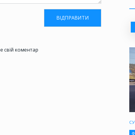
е свій коментар
СУ
Ф