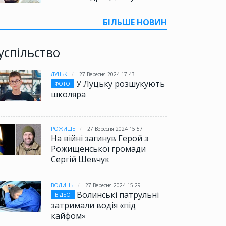
БІЛЬШЕ НОВИН
успільство
ЛУЦЬК
27 Вересня 2024 17:43
У Луцьку розшукують
ФОТО
школяра
РОЖИЩЕ
27 Вересня 2024 15:57
На війні загинув Герой з
Рожищенської громади
Сергій Шевчук
ВОЛИНЬ
27 Вересня 2024 15:29
Волинські патрульні
ВІДЕО
затримали водія «під
кайфом»