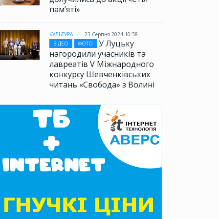
памʼяті»
КУЛЬТУРА
23 Серпня 2024 10:38
У Луцьку
ВІДЕО
ФОТО
нагородили учасників та
лавреатів V Міжнародного
конкурсу Шевченківських
читань «Свобода» з Волині