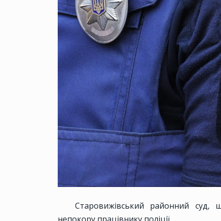
Старовижівський районний суд, щ
непокору працівнику поліції