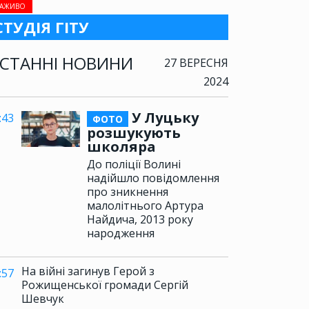
АЖИВО
СТУДІЯ ГІТУ
СТАННІ НОВИНИ
27 ВЕРЕСНЯ
2024
У Луцьку
:43
ФОТО
розшукують
школяра
До поліції Волині
надійшло повідомлення
про зникнення
малолітнього Артура
Найдича, 2013 року
народження
На війні загинув Герой з
:57
Рожищенської громади Сергій
Шевчук