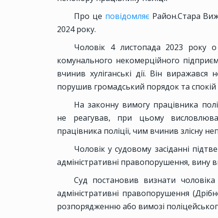
Про це
повідомляє
Район.Стара Виж
2024 року.
Чоловік 4 листопада 2023 року о
комунального некомерційного підприємс
вчинив хуліганські дії. Він виражався
порушив громадський порядок та спокій
На законну вимогу працівника пол
не реагував, при цьому висловлюв
працівника поліції, чим вчинив злісну н
Чоловік у судовому засіданні підтв
адміністративні правопорушення, вину в
Суд постановив визнати чоловіка
адміністративні правопорушення (Дрібне
розпорядженню або вимозі поліцейськог