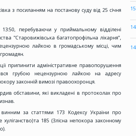
15
івка з посиланням на постанову суду від 25 січня
14
 13:50, перебуваючи у приймальному відділені
тва "Старовижівська багатопрофільна лікарня",
 нецензурною лайкою в громадському місці, чим
14
 громадян.
іції припинити адміністративне правопорушення
ався грубою нецензурною лайкою на адресу
епокору законній вимозі правоохоронця.
ердив обставини, які викладені в протоколах про
изнав.
 винним за статтями 173 Кодексу України про
 хуліганство)та 185 (Злісна непокора законному
о).