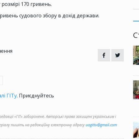
розмірі 170 гривень.
ривень судового збору в дохід держави.
С
чення
лі ГІТу
. Приєднуйтесь
дакції «ГІТ» заборонене. Авторські права захищені українським і
іалу пишіть на редакційну електронну адресу
uagittv@gmail.com