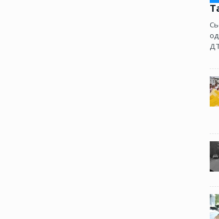
Т
Сь
од
ДТ