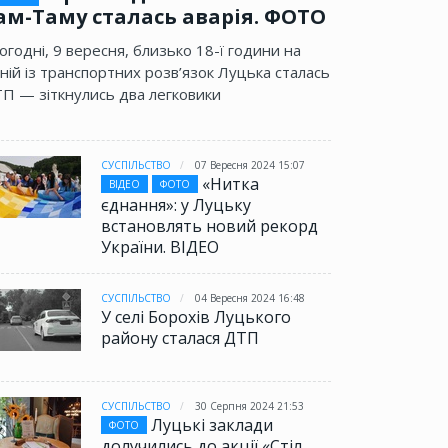
ам-Таму сталась аварія. ФОТО
огодні, 9 вересня, близько 18-ї години на
ній із транспортних розв’язок Луцька сталась
П — зіткнулись два легковики
СУСПІЛЬСТВО
07 Вересня 2024 15:07
«Нитка
ВІДЕО
ФОТО
єднання»: у Луцьку
встановлять новий рекорд
України. ВІДЕО
СУСПІЛЬСТВО
04 Вересня 2024 16:48
У селі Борохів Луцького
району сталася ДТП
СУСПІЛЬСТВО
30 Серпня 2024 21:53
Луцькі заклади
ФОТО
долучились до акції «Стіл