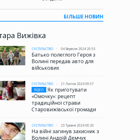
БІЛЬШЕ НОВИН
тара Вижівка
СУСПІЛЬСТВО
04 Вересня 2024 20:53
Батько полеглого Героя з
Волині передав авто для
військових
СУСПІЛЬСТВО
21 Липня 2024 09:57
Як приготувати
ВІДЕО
«Омочку»: рецепт
традиційної страви
Старовижівської громади
СУСПІЛЬСТВО
23 Травня 2024 00:20
На війні загинув захисник з
Волині Андрій Демчук