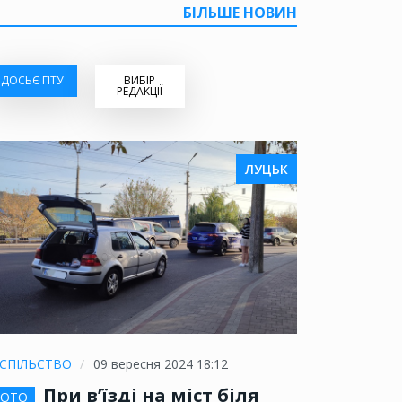
БІЛЬШЕ НОВИН
ДОСЬЄ ГІТУ
ВИБІР
РЕДАКЦІЇ
ЛУЦЬК
СПІЛЬСТВО
09 вересня 2024 18:12
При в’їзді на міст біля
ОТО