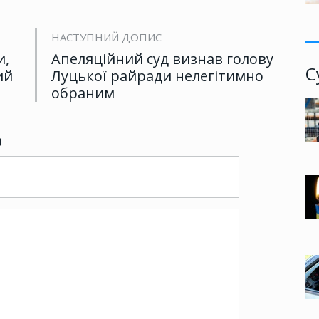
НАСТУПНИЙ ДОПИС
и,
Апеляційний суд визнав голову
С
ий
Луцької райради нелегітимно
обраним
р