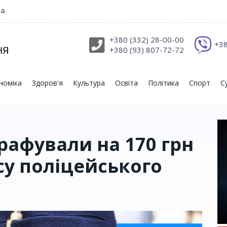
ра
+380 (332) 28-00-00
+38
+380 (93) 807-72-72
номіка
Здоров'я
Культура
Освіта
Політика
Спорт
С
афували на 170 грн
су поліцейського