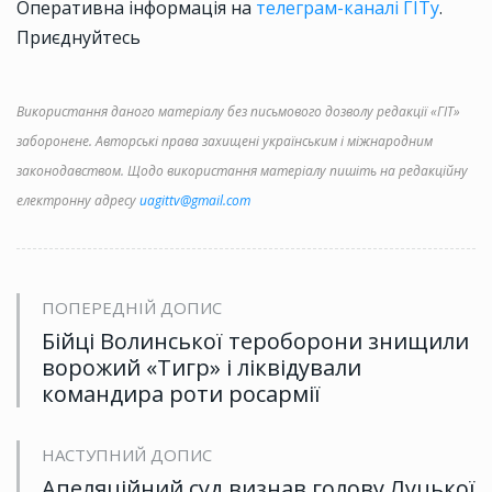
Оперативна інформація на
телеграм-каналі ГІТу
.
Приєднуйтесь
Використання даного матеріалу без письмового дозволу редакції «ГІТ»
заборонене. Авторські права захищені українським і міжнародним
законодавством. Щодо використання матеріалу пишіть на редакційну
електронну адресу
uagittv@gmail.com
ПОПЕРЕДНІЙ ДОПИС
Бійці Волинської тероборони знищили
ворожий «Тигр» і ліквідували
командира роти росармії
НАСТУПНИЙ ДОПИС
Апеляційний суд визнав голову Луцької