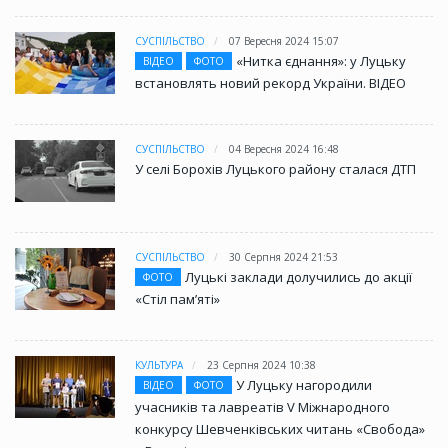
СУСПІЛЬСТВО
07 Вересня 2024 15:07
«Нитка єднання»: у Луцьку
ВІДЕО
ФОТО
встановлять новий рекорд України. ВІДЕО
СУСПІЛЬСТВО
04 Вересня 2024 16:48
У селі Борохів Луцького району сталася ДТП
СУСПІЛЬСТВО
30 Серпня 2024 21:53
Луцькі заклади долучились до акції
ФОТО
«Стіл памʼяті»
КУЛЬТУРА
23 Серпня 2024 10:38
У Луцьку нагородили
ВІДЕО
ФОТО
учасників та лавреатів V Міжнародного
конкурсу Шевченківських читань «Свобода»