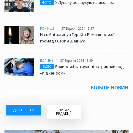
У Луцьку розшукують школяра
ФОТО
РОЖИЩЕ
27 Вересня 2024 15:57
На війні загинув Герой з Рожищенської
громади Сергій Шевчук
ВОЛИНЬ
27 Вересня 2024 15:29
Волинські патрульні затримали водія
ВІДЕО
«під кайфом»
БІЛЬШЕ НОВИН
ДОСЬЄ ГІТУ
ВИБІР
РЕДАКЦІЇ