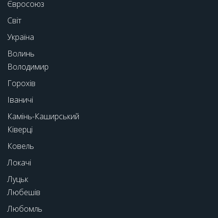
Євросоюз
Світ
Україна
Волинь
Володимир
Горохів
Іваничі
Камінь-Каширський
Ківерці
Ковель
Локачі
Луцьк
Любешів
Любомль