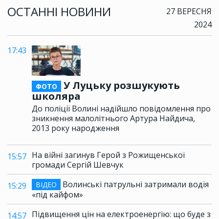
ОСТАННІ НОВИНИ
27 ВЕРЕСНЯ
2024
17:43
У Луцьку розшукують
ФОТО
школяра
До поліції Волині надійшло повідомлення про
зникнення малолітнього Артура Найдича,
2013 року народження
На війні загинув Герой з Рожищенської
15:57
громади Сергій Шевчук
Волинські патрульні затримали водія
ВІДЕО
15:29
«під кайфом»
Підвищення цін на електроенергію: що буде з
14:57