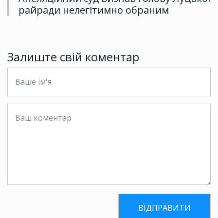
райради нелегітимно обраним
Залиште свій коментар