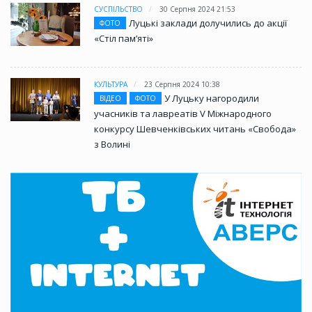
СУСПІЛЬСТВО
30 Серпня 2024 21:53
Луцькі заклади долучились до акції
ФОТО
«Стіл памʼяті»
КУЛЬТУРА
23 Серпня 2024 10:38
У Луцьку нагородили
ВІДЕО
ФОТО
учасників та лавреатів V Міжнародного
конкурсу Шевченківських читань «Свобода»
з Волині