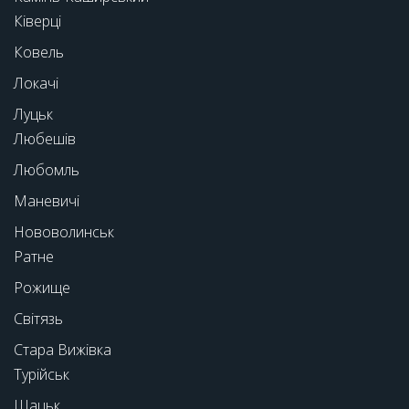
Ківерці
Ковель
Локачі
Луцьк
Любешів
Любомль
Маневичі
Нововолинськ
Ратне
Рожище
Світязь
Стара Вижівка
Турійськ
Шацьк