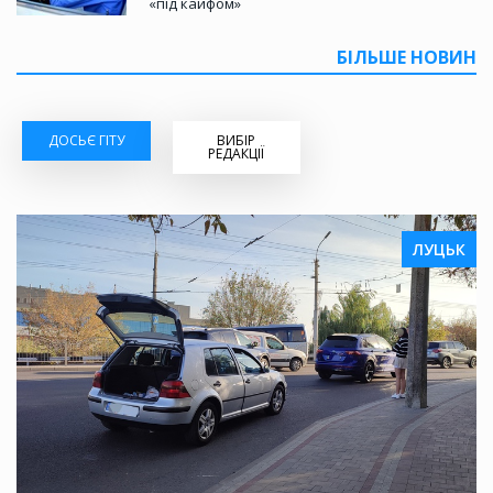
«під кайфом»
БІЛЬШЕ НОВИН
ДОСЬЄ ГІТУ
ВИБІР
РЕДАКЦІЇ
ЛУЦЬК