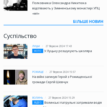
Полковника Олександра Никитюка
відспівають у Зимненському монастирі УПЦ
«мп»
БІЛЬШЕ НОВИН
Суспільство
ЛУЦЬК
27 Вересня 2024 17:43
У Луцьку розшукують школяра
ФОТО
РОЖИЩЕ
27 Вересня 2024 15:57
На війні загинув Герой з Рожищенської
громади Сергій Шевчук
ВОЛИНЬ
27 Вересня 2024 15:29
Волинські патрульні затримали водія
ВІДЕО