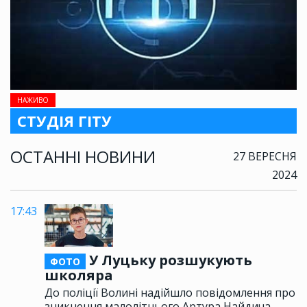
НАЖИВО
СТУДІЯ ГІТУ
ОСТАННІ НОВИНИ
27 ВЕРЕСНЯ
2024
17:43
У Луцьку розшукують
ФОТО
школяра
До поліції Волині надійшло повідомлення про
зникнення малолітнього Артура Найдича,