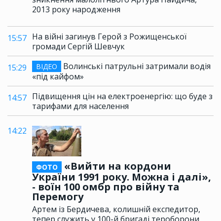
2013 року народження
На війні загинув Герой з Рожищенської
15:57
громади Сергій Шевчук
Волинські патрульні затримали водія
ВІДЕО
15:29
«під кайфом»
Підвищення цін на електроенергію: що буде з
14:57
тарифами для населення
14:22
«Вийти на кордони
ФОТО
України 1991 року. Можна і далі»,
- воїн 100 омбр про війну та
Перемогу
Артем із Бердичева, колишній експедитор,
тепер служить у 100-й бригаді тероборони,