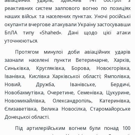
реактивних систем залпового вогню по позиціях
наших військ та населених пунктах. Уночі російські
окупанти вчергове атакували Україну застосувавши
БпЛА типу «Shahed». Дані щодо цієї атаки
уточнюються.
Протягом минулої доби авіаційних ударів
зазнали населені пункти Ветеринарне, Харків,
Синьківка, Кругляківка, Борова, Новоєгорівка,
Іванівка, Кислівка Харківської області; Ямполівка,
Новий, Дружба, Іванівське, Бердичі,
Новобахмутівка, Очеретине, Семенівка, Цукурине,
Новомихайлівка, Олександропіль, Катеринівка,
Єлизаветівка, Велика Новосілка, Старомайорське
Донецької області.
Під артилерійським вогнем були понад 100