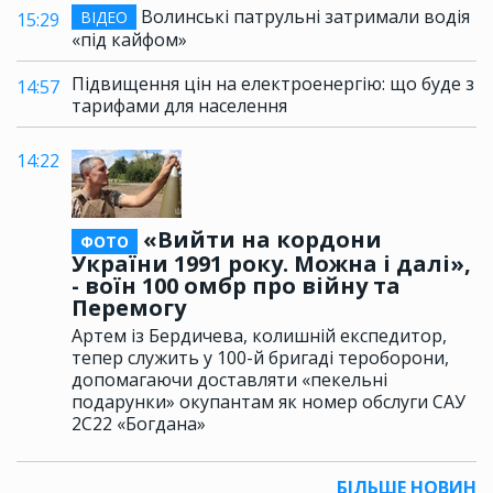
Волинські патрульні затримали водія
ВІДЕО
15:29
«під кайфом»
Підвищення цін на електроенергію: що буде з
14:57
тарифами для населення
14:22
«Вийти на кордони
ФОТО
України 1991 року. Можна і далі»,
- воїн 100 омбр про війну та
Перемогу
Артем із Бердичева, колишній експедитор,
тепер служить у 100-й бригаді тероборони,
допомагаючи доставляти «пекельні
подарунки» окупантам як номер обслуги САУ
2С22 «Богдана»
БІЛЬШЕ НОВИН