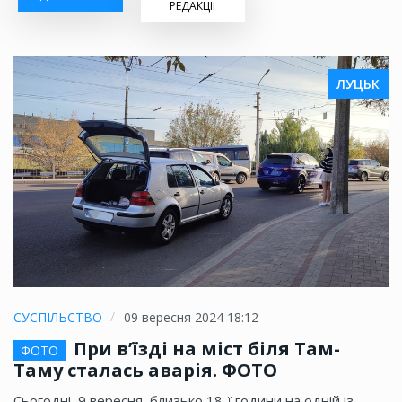
РЕДАКЦІЇ
ЛУЦЬК
СУСПІЛЬСТВО
09 вересня 2024 18:12
При в’їзді на міст біля Там-
ФОТО
Таму сталась аварія. ФОТО
Сьогодні, 9 вересня, близько 18-ї години на одній із