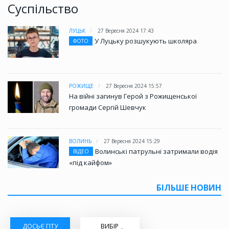
Суспільство
ЛУЦЬК
27 Вересня 2024 17:43
У Луцьку розшукують школяра
ФОТО
РОЖИЩЕ
27 Вересня 2024 15:57
На війні загинув Герой з Рожищенської
громади Сергій Шевчук
ВОЛИНЬ
27 Вересня 2024 15:29
Волинські патрульні затримали водія
ВІДЕО
«під кайфом»
БІЛЬШЕ НОВИН
ДОСЬЄ ГІТУ
ВИБІР