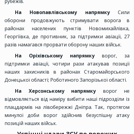
рубежів.
На Новопавлівському напрямку
Сили
оборони продовжують стримувати ворога в
районах населених пунктів Новомихайлівка,
Георгіївка, де противник, за підтримки авіації, 27
разів намагався прорвати оборону наших військ.
На Оріхівському напрямку
ворог, за
підтримки авіації, чотири рази атакував позиції
наших захисників в районах Старомайорського
Донецької області; Роботиного Запорізької області.
На Херсонському напрямку
ворог не
відмовляється від наміру вибити наші підрозділи із
плацдармів на лівобережжі Дніпра. Так, протягом
минулої доби ворог здійснив безуспішну атаку
позицій наших військ.
Успішні удари ЗСУ по ворожих