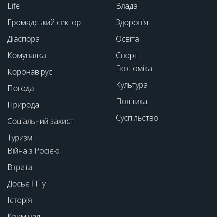
Life
Влада
Громадський сектор
Здоров'я
Діаспора
Освіта
Комуналка
Спорт
Економіка
Коронавірус
Культура
Погода
Політика
Природа
Суспільство
Соціальний захист
Туризм
Війна з Росією
Втрата
Досьє ГІТу
Історія
Кримінал