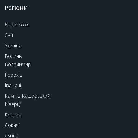
Регіони
Євросоюз
Світ
Україна
Волинь
Володимир
Горохів
Іваничі
Камінь-Каширський
Ківерці
Ковель
Локачі
Луцьк