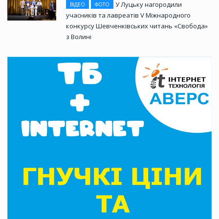
У Луцьку нагородили
ВІДЕО
ФОТО
учасників та лавреатів V Міжнародного
конкурсу Шевченківських читань «Свобода»
з Волині