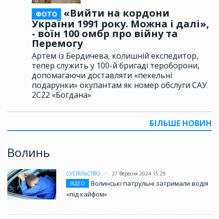
«Вийти на кордони
ФОТО
України 1991 року. Можна і далі»,
- воїн 100 омбр про війну та
Перемогу
Артем із Бердичева, колишній експедитор,
тепер служить у 100-й бригаді тероборони,
допомагаючи доставляти «пекельні
подарунки» окупантам як номер обслуги САУ
2С22 «Богдана»
БІЛЬШЕ НОВИН
Волинь
СУСПІЛЬСТВО
27 Вересня 2024 15:29
Волинські патрульні затримали водія
ВІДЕО
«під кайфом»