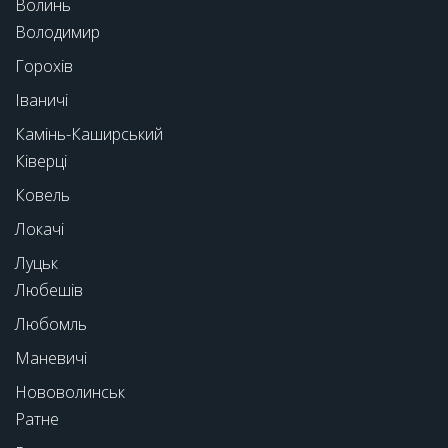
Волинь
Володимир
Горохів
Іваничі
Камінь-Каширський
Ківерці
Ковель
Локачі
Луцьк
Любешів
Любомль
Маневичі
Нововолинськ
Ратне