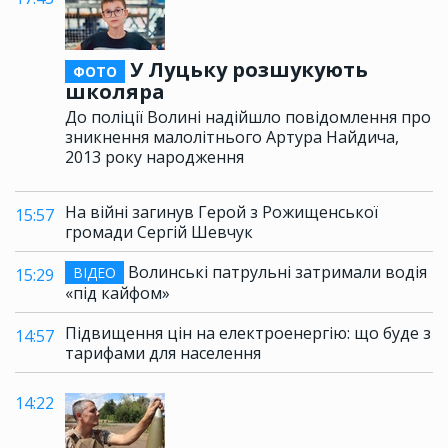
У Луцьку розшукують
ФОТО
школяра
До поліції Волині надійшло повідомлення про
зникнення малолітнього Артура Найдича,
2013 року народження
На війні загинув Герой з Рожищенської
15:57
громади Сергій Шевчук
Волинські патрульні затримали водія
ВІДЕО
15:29
«під кайфом»
Підвищення цін на електроенергію: що буде з
14:57
тарифами для населення
14:22