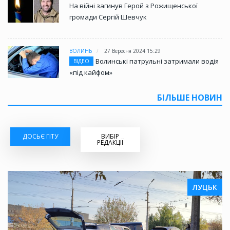
На війні загинув Герой з Рожищенської
громади Сергій Шевчук
ВОЛИНЬ
27 Вересня 2024 15:29
Волинські патрульні затримали водія
ВІДЕО
«під кайфом»
БІЛЬШЕ НОВИН
ДОСЬЄ ГІТУ
ВИБІР
РЕДАКЦІЇ
ЛУЦЬК