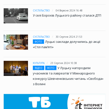
СУСПІЛЬСТВО
04 Вересня 2024 16:48
У селі Борохів Луцького району сталася ДТП
СУСПІЛЬСТВО
30 Серпня 2024 21:53
Луцькі заклади долучились до акції
ФОТО
«Стіл памʼяті»
КУЛЬТУРА
23 Серпня 2024 10:38
У Луцьку нагородили
ВІДЕО
ФОТО
учасників та лавреатів V Міжнародного
конкурсу Шевченківських читань «Свобода»
з Волині