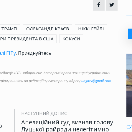
4
 ТРАМП
ОЛЕКСАНДР КРАЄВ
НІККІ ГЕЙЛІ
РИ ПРЕЗИДЕНТА В США
КОКУСИ
лі ГІТу
. Приєднуйтесь
дакції «ГІТ» заборонене. Авторські права захищені українським і
іалу пишіть на редакційну електронну адресу
uagittv@gmail.com
НАСТУПНИЙ ДОПИС
Апеляційний суд визнав голову
р
СУ
Луцької райради нелегітимно