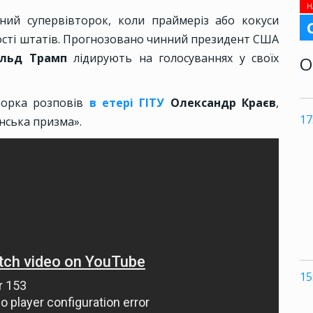
Н
ний супервівторок, коли праймеріз або кокуси
ості штатів. Прогнозовано чинний президент США
льд Трамп
лідирують на голосуваннях у своїх
О
торка розповів
в етері ГІТУ
Олександр Краєв
,
17
нська призма».
15