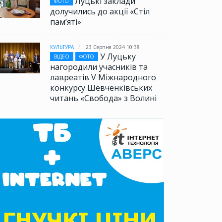
Луцькі заклади
ФОТО
долучились до акції «Стіл
памʼяті»
КУЛЬТУРА
23 Серпня 2024 10:38
У Луцьку
ВІДЕО
ФОТО
нагородили учасників та
лавреатів V Міжнародного
конкурсу Шевченківських
читань «Свобода» з Волині