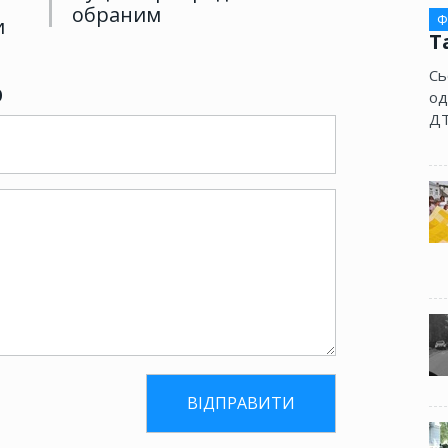
обраним
Ф
и
Т
Сь
р
од
ДТ