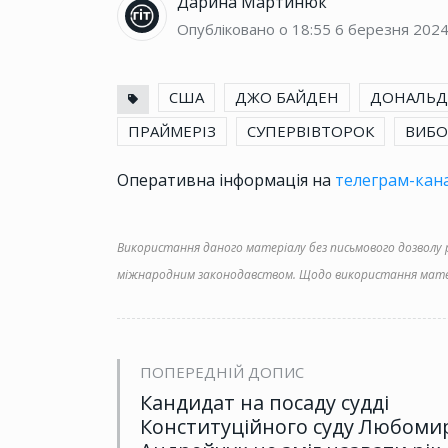
Дарина Мартинюк
Опубліковано о 18:55
6 березня 202
США
ДЖО БАЙДЕН
ДОНАЛЬД
ПРАЙМЕРІЗ
СУПЕРВІВТОРОК
ВИБО
Оперативна інформація на
телеграм-кана
Використання даного матеріалу без письмового дозволу ре
міжнародним законодавством. Щодо використання матер
ПОПЕРЕДНІЙ ДОПИС
Кандидат на посаду судді
Конституційного суду Любоми