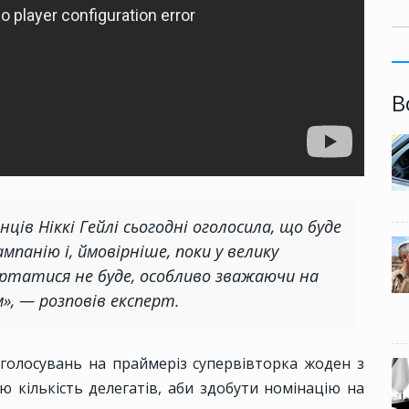
В
ців Ніккі Гейлі сьогодні оголосила, що буде
панію і, ймовірніше, поки у велику
ертатися не буде, особливо зважаючи на
», — розповів експерт.
 голосувань на праймеріз супервівторка жоден з
 кількість делегатів, аби здобути номінацію на