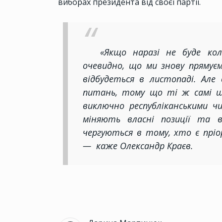
виборах президента від своєї партії.
«Якщо наразі не буде кол
очевидно, що ми знову прямує
відбудеться в листопаді. Ал
питань, тому що ті ж самі ш
виключно республіканськими ч
міняють власні позиції та в
чергуються в тому, хто є пр
— каже Олександр Краєв.