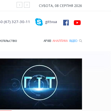
На війні загинув Герой з Рожищенської гр
СУБОТА, 08 СЕРПНЯ 2026
0 (67) 327-30-11
gittvua
успільство
АРХІВ
АНАЛІТИКА
ВІДЕО