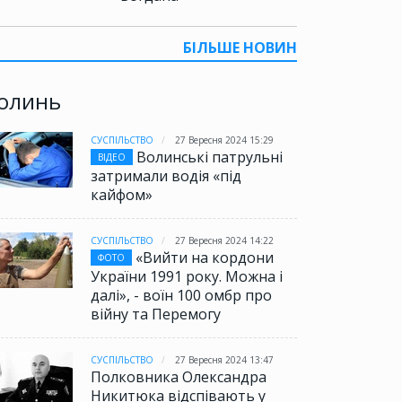
БІЛЬШЕ НОВИН
олинь
СУСПІЛЬСТВО
27 Вересня 2024 15:29
Волинські патрульні
ВІДЕО
затримали водія «під
кайфом»
СУСПІЛЬСТВО
27 Вересня 2024 14:22
«Вийти на кордони
ФОТО
України 1991 року. Можна і
далі», - воїн 100 омбр про
війну та Перемогу
СУСПІЛЬСТВО
27 Вересня 2024 13:47
Полковника Олександра
Никитюка відспівають у