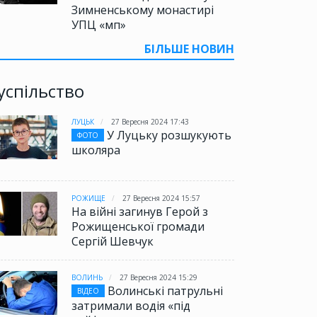
Зимненському монастирі
УПЦ «мп»
БІЛЬШЕ НОВИН
успільство
ЛУЦЬК
27 Вересня 2024 17:43
У Луцьку розшукують
ФОТО
школяра
РОЖИЩЕ
27 Вересня 2024 15:57
На війні загинув Герой з
Рожищенської громади
Сергій Шевчук
ВОЛИНЬ
27 Вересня 2024 15:29
Волинські патрульні
ВІДЕО
затримали водія «під