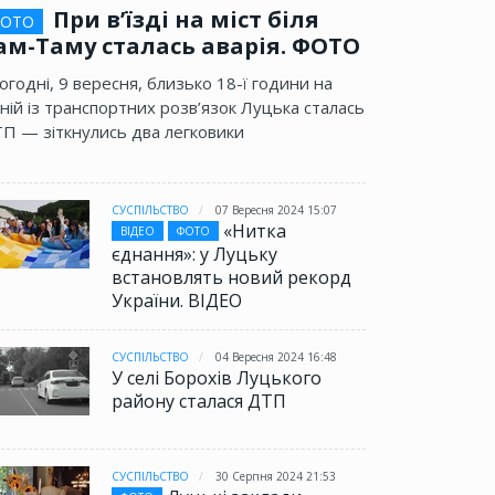
При в’їзді на міст біля
ОТО
ам-Таму сталась аварія. ФОТО
огодні, 9 вересня, близько 18-ї години на
ній із транспортних розв’язок Луцька сталась
П — зіткнулись два легковики
СУСПІЛЬСТВО
07 Вересня 2024 15:07
«Нитка
ВІДЕО
ФОТО
єднання»: у Луцьку
встановлять новий рекорд
України. ВІДЕО
СУСПІЛЬСТВО
04 Вересня 2024 16:48
У селі Борохів Луцького
району сталася ДТП
СУСПІЛЬСТВО
30 Серпня 2024 21:53