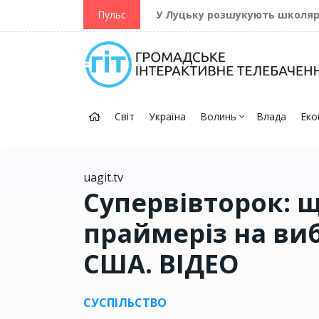
ійну та Перемогу
Пульс
У Луцьку розшукують школя
Світ
Україна
Волинь
Влада
Еко
uagit.tv
Супервівторок: 
праймеріз на ви
США. ВІДЕО
СУСПІЛЬСТВО