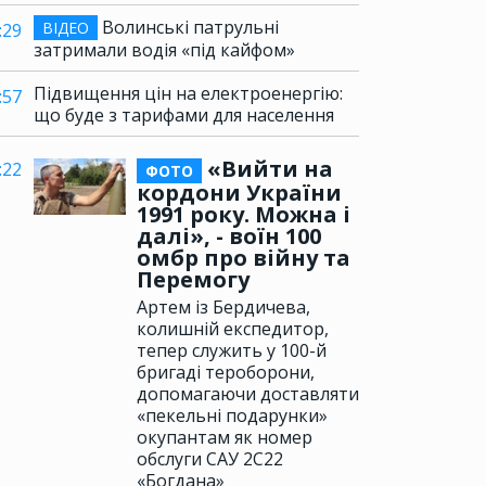
Волинські патрульні
ВІДЕО
:29
затримали водія «під кайфом»
Підвищення цін на електроенергію:
:57
що буде з тарифами для населення
«Вийти на
:22
ФОТО
кордони України
1991 року. Можна і
далі», - воїн 100
омбр про війну та
Перемогу
Артем із Бердичева,
колишній експедитор,
тепер служить у 100-й
бригаді тероборони,
допомагаючи доставляти
«пекельні подарунки»
окупантам як номер
обслуги САУ 2С22
«Богдана»