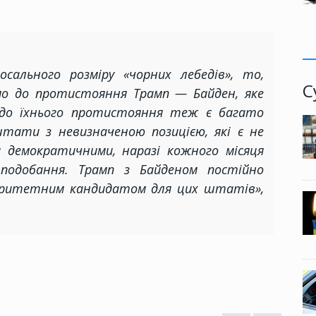
осального розміру «чорних лебедів», то,
С
мо до протистояння Трамп — Байден, яке
е до їхнього протистояння теж є багато
тати з невизначеною позицією, які є не
и демократичними, наразі кожного місяця
подобання. Трамп з Байденом постійно
іоритетним кандидатом для цих штатів»,