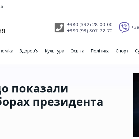
ра
+380 (332) 28-00-00
+38
+380 (93) 807-72-72
номіка
Здоров'я
Культура
Освіта
Політика
Спорт
С
що показали
борах президента