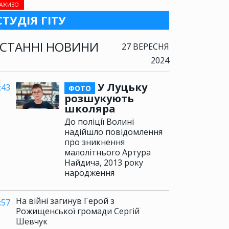
АЖИВО
СТУДІЯ ГІТУ
СТАННІ НОВИНИ
27 ВЕРЕСНЯ
2024
У Луцьку
:43
ФОТО
розшукують
школяра
До поліції Волині
надійшло повідомлення
про зникнення
малолітнього Артура
Найдича, 2013 року
народження
На війні загинув Герой з
:57
Рожищенської громади Сергій
Шевчук