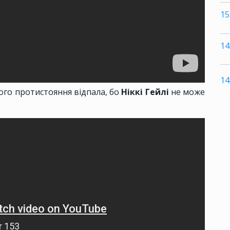
15
14
14
ого протистояння відпала, бо
Ніккі Гейлі
не може