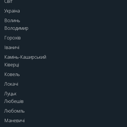
Світ
Україна
Волинь
Володимир
Горохів
Іваничі
Камінь-Каширський
Ківерці
Ковель
Локачі
Луцьк
Любешів
Любомль
Маневичі