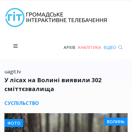
АРХІВ
АНАЛІТИКА
ВІДЕО
uagit.tv
У лісах на Волині виявили 302
сміттєзвалища
СУСПІЛЬСТВО
ВОЛИНЬ
ФОТО