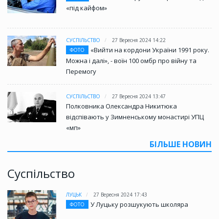
«під кайфом»
СУСПІЛЬСТВО
27 Вересня 2024 14:22
«Вийти на кордони України 1991 року.
ФОТО
Можна і далі», - воїн 100 омбр про війну та
Перемогу
СУСПІЛЬСТВО
27 Вересня 2024 13:47
Полковника Олександра Никитюка
відспівають у Зимненському монастирі УПЦ
«мп»
БІЛЬШЕ НОВИН
Суспільство
ЛУЦЬК
27 Вересня 2024 17:43
У Луцьку розшукують школяра
ФОТО