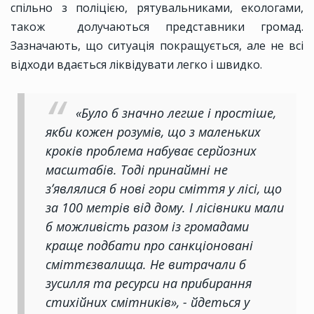
спільно з поліцією, рятувальниками, екологами,
також долучаються представники громад.
Зазначають, що ситуація покращується, але не всі
відходи вдається ліквідувати легко і швидко.
«Було б значно легше і простіше,
якби кожен розумів, що з маленьких
кроків проблема набуває серйозних
масштабів. Тоді принаймні не
зʼявлялися б нові гори сміття у лісі, що
за 100 метрів від дому. І лісівники мали
б можливість разом із громадами
краще подбати про санкціоновані
сміттєзвалища. Не витрачали б
зусилля та ресурси на прибирання
стихійних смітників», - йдеться у