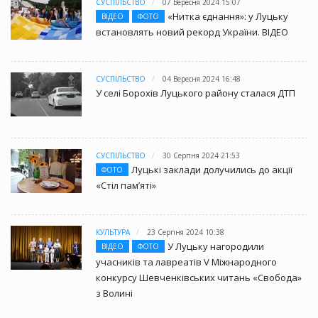
СУСПІЛЬСТВО
07 Вересня 2024 15:07
«Нитка єднання»: у Луцьку
ВІДЕО
ФОТО
встановлять новий рекорд України. ВІДЕО
СУСПІЛЬСТВО
04 Вересня 2024 16:48
У селі Борохів Луцького району сталася ДТП
СУСПІЛЬСТВО
30 Серпня 2024 21:53
Луцькі заклади долучились до акції
ФОТО
«Стіл памʼяті»
КУЛЬТУРА
23 Серпня 2024 10:38
У Луцьку нагородили
ВІДЕО
ФОТО
учасників та лавреатів V Міжнародного
конкурсу Шевченківських читань «Свобода»
з Волині