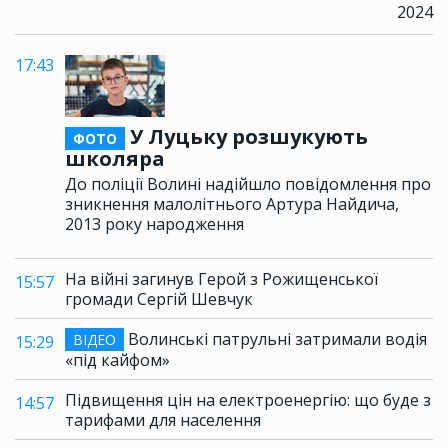
2024
17:43
У Луцьку розшукують
ФОТО
школяра
До поліції Волині надійшло повідомлення про
зникнення малолітнього Артура Найдича,
2013 року народження
На війні загинув Герой з Рожищенської
15:57
громади Сергій Шевчук
Волинські патрульні затримали водія
ВІДЕО
15:29
«під кайфом»
Підвищення цін на електроенергію: що буде з
14:57
тарифами для населення