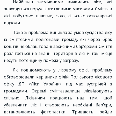
Найбільш засміченими виявились ліси, які
знаходяться поруч із житловими масивами. Сміття в
лісі побутове: пластик, скло, сільськогосподарські
відходи.
Така ж проблема виникла за умов сусідства лісу
із сміттєвими полігонами громад, які через брак
коштів не облаштовані захисними барʼєрами. Сміття
розлітається на значні території в лісі й такі місця
несуть потенційну пожежну загрозу.
Як повідомляють у лісовому офісі, проблему
обговорювали керівники філій Поліського лісового
офісу ДП «Ліси України» під час зустрічей з
громадами. Окремі сміттєзвалища ліквідовують
спільно. Лісівники працюють над тим, щоб
убезпечити ліс і створюють необхідні барʼєри,
встановлюють фотопастки. Тривають рейди