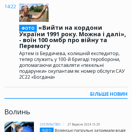
14:22
«Вийти на кордони
ФОТО
України 1991 року. Можна і далі»,
- воїн 100 омбр про війну та
Перемогу
Артем із Бердичева, колишній експедитор,
тепер служить у 100-й бригаді тероборони,
допомагаючи доставляти «пекельні
подарунки» окупантам як номер обслуги САУ
2С22 «Богдана»
БІЛЬШЕ НОВИН
Волинь
СУСПІЛЬСТВО
27 Вересня 2024 15:29
Волинські патрульні затримали водія
ВІДЕО