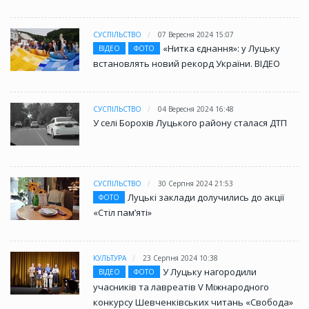
СУСПІЛЬСТВО
07 Вересня 2024 15:07
«Нитка єднання»: у Луцьку
ВІДЕО
ФОТО
встановлять новий рекорд України. ВІДЕО
СУСПІЛЬСТВО
04 Вересня 2024 16:48
У селі Борохів Луцького району сталася ДТП
СУСПІЛЬСТВО
30 Серпня 2024 21:53
Луцькі заклади долучились до акції
ФОТО
«Стіл памʼяті»
КУЛЬТУРА
23 Серпня 2024 10:38
У Луцьку нагородили
ВІДЕО
ФОТО
учасників та лавреатів V Міжнародного
конкурсу Шевченківських читань «Свобода»