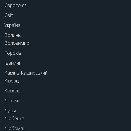
Євросоюз
Світ
Україна
Волинь
Володимир
Горохів
Іваничі
Камінь-Каширський
Ківерці
Ковель
Локачі
Луцьк
Любешів
Любомль