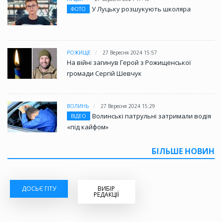
У Луцьку розшукують школяра
ФОТО
РОЖИЩЕ
27 Вересня 2024 15:57
На війні загинув Герой з Рожищенської
громади Сергій Шевчук
ВОЛИНЬ
27 Вересня 2024 15:29
Волинські патрульні затримали водія
ВІДЕО
«під кайфом»
БІЛЬШЕ НОВИН
ДОСЬЄ ГІТУ
ВИБІР
РЕДАКЦІЇ