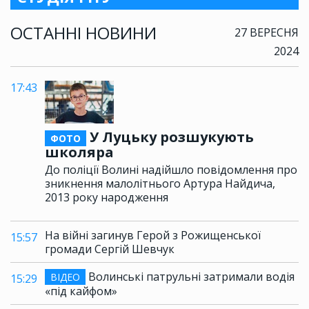
ОСТАННІ НОВИНИ
27 ВЕРЕСНЯ
2024
17:43
У Луцьку розшукують
ФОТО
школяра
До поліції Волині надійшло повідомлення про
зникнення малолітнього Артура Найдича,
2013 року народження
На війні загинув Герой з Рожищенської
15:57
громади Сергій Шевчук
Волинські патрульні затримали водія
ВІДЕО
15:29
«під кайфом»