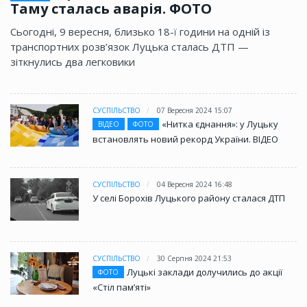
Таму сталась аварія. ФОТО
Сьогодні, 9 вересня, близько 18-ї години на одній із
транспортних розв’язок Луцька сталась ДТП —
зіткнулись два легковики
СУСПІЛЬСТВО
07 Вересня 2024 15:07
«Нитка єднання»: у Луцьку
ВІДЕО
ФОТО
встановлять новий рекорд України. ВІДЕО
СУСПІЛЬСТВО
04 Вересня 2024 16:48
У селі Борохів Луцького району сталася ДТП
СУСПІЛЬСТВО
30 Серпня 2024 21:53
Луцькі заклади долучились до акції
ФОТО
«Стіл памʼяті»