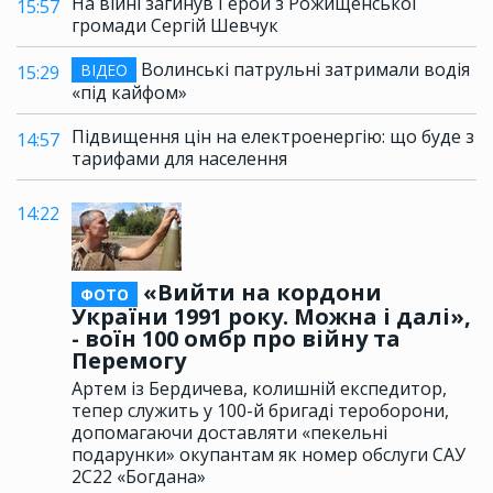
На війні загинув Герой з Рожищенської
15:57
громади Сергій Шевчук
Волинські патрульні затримали водія
ВІДЕО
15:29
«під кайфом»
Підвищення цін на електроенергію: що буде з
14:57
тарифами для населення
14:22
«Вийти на кордони
ФОТО
України 1991 року. Можна і далі»,
- воїн 100 омбр про війну та
Перемогу
Артем із Бердичева, колишній експедитор,
тепер служить у 100-й бригаді тероборони,
допомагаючи доставляти «пекельні
подарунки» окупантам як номер обслуги САУ
2С22 «Богдана»