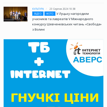
КУЛЬТУРА
23 Серпня 2024 10:38
У Луцьку нагородили
ВІДЕО
ФОТО
учасників та лавреатів V Міжнародного
конкурсу Шевченківських читань «Свобода»
з Волині