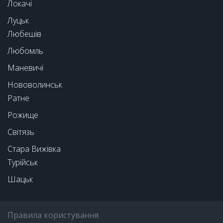
Локачі
Луцьк
Любешів
Любомль
Маневичі
Нововолинськ
Ратне
Рожище
Світязь
Стара Вижівка
Турійськ
Шацьк
Правила користування