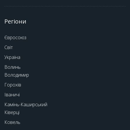
Регіони
Євросоюз
Світ
Україна
Волинь
Володимир
Горохів
Іваничі
Камінь-Каширський
Ківерці
Ковель