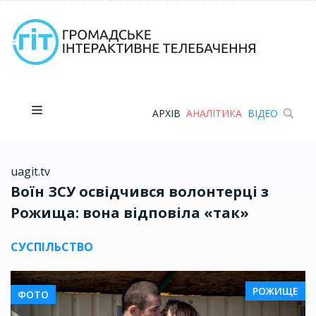
АРХІВ
АНАЛІТИКА
ВІДЕО
uagit.tv
Воїн ЗСУ освідчився волонтерці з
Рожища: вона відповіла «так»
СУСПІЛЬСТВО
РОЖИЩЕ
ФОТО