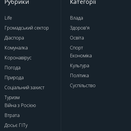
Рубрики
Категорії
Life
Влада
Громадський сектор
Здоров'я
Діаспора
Освіта
Комуналка
Спорт
Економіка
Коронавірус
Культура
Погода
Політика
Природа
Суспільство
Соціальний захист
Туризм
Війна з Росією
Втрата
Досьє ГІТу