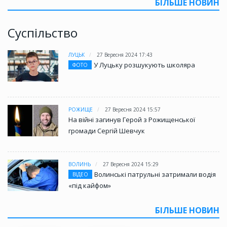
БІЛЬШЕ НОВИН
Суспільство
ЛУЦЬК
27 Вересня 2024 17:43
У Луцьку розшукують школяра
ФОТО
РОЖИЩЕ
27 Вересня 2024 15:57
На війні загинув Герой з Рожищенської
громади Сергій Шевчук
ВОЛИНЬ
27 Вересня 2024 15:29
Волинські патрульні затримали водія
ВІДЕО
«під кайфом»
БІЛЬШЕ НОВИН