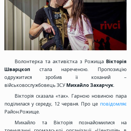
Волонтерка та активістка з Рожища
Вікторія
Шварцкоп
стала нареченою. Пропозицію
одружитися зробив її коханий –
військовослужбовець ЗСУ
Михайло Захарчук
.
Вікторія сказала «так». Гарною новиною пара
поділилася у середу, 12 червня. Про це
повідомляє
Район.Рожище.
Михайло та Вікторія познайомилися на
тренуванні громадської організації «Центурія» в