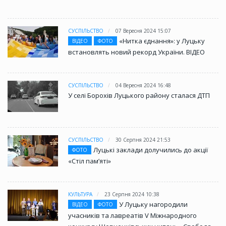
СУСПІЛЬСТВО
07 Вересня 2024 15:07
«Нитка єднання»: у Луцьку
ВІДЕО
ФОТО
встановлять новий рекорд України. ВІДЕО
СУСПІЛЬСТВО
04 Вересня 2024 16:48
У селі Борохів Луцького району сталася ДТП
СУСПІЛЬСТВО
30 Серпня 2024 21:53
Луцькі заклади долучились до акції
ФОТО
«Стіл памʼяті»
КУЛЬТУРА
23 Серпня 2024 10:38
У Луцьку нагородили
ВІДЕО
ФОТО
учасників та лавреатів V Міжнародного