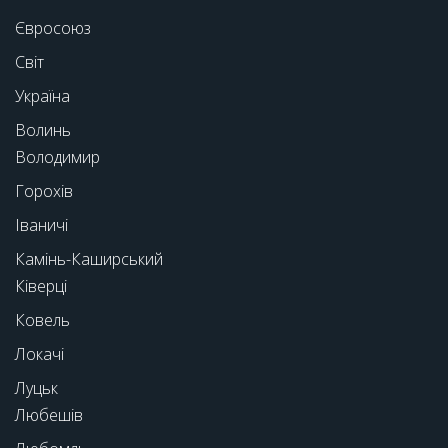
Євросоюз
Світ
Україна
Волинь
Володимир
Горохів
Іваничі
Камінь-Каширський
Ківерці
Ковель
Локачі
Луцьк
Любешів