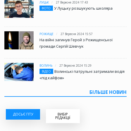
ЛУЦЬК
27 Вересня 2024 17:43
У Луцьку розшукують школяра
ФОТО
РОЖИЩЕ
27 Вересня 2024 15:57
На війні загинув Герой з Рожищенської
громади Сергій Шевчук
ВОЛИНЬ
27 Вересня 2024 15:29
Волинські патрульні затримали водія
ВІДЕО
«під кайфом»
БІЛЬШЕ НОВИН
ДОСЬЄ ГІТУ
ВИБІР
РЕДАКЦІЇ