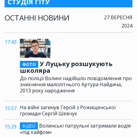
СТУДІЯ ГІТУ
ОСТАННІ НОВИНИ
27 ВЕРЕСНЯ
2024
17:43
У Луцьку розшукують
ФОТО
школяра
До поліції Волині надійшло повідомлення про
зникнення малолітнього Артура Найдича,
2013 року народження
На війні загинув Герой з Рожищенської
15:57
громади Сергій Шевчук
Волинські патрульні затримали водія
ВІДЕО
15:29
«під кайфом»