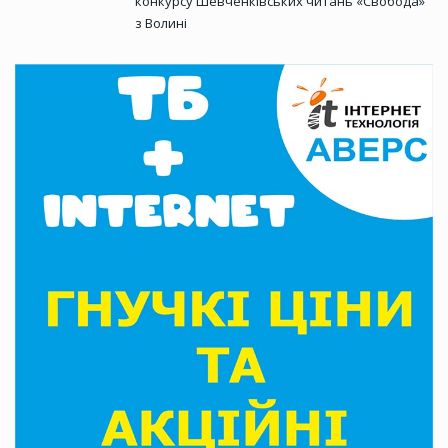
конкурсу Шевченківських читань «Свобода»
з Волині