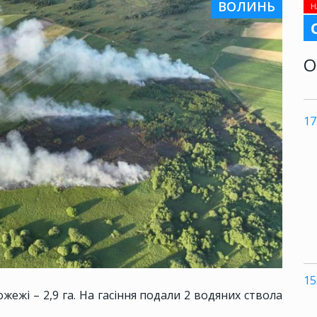
ВОЛИНЬ
Н
О
17
15
жежі – 2,9 га. На гасіння подали 2 водяних ствола