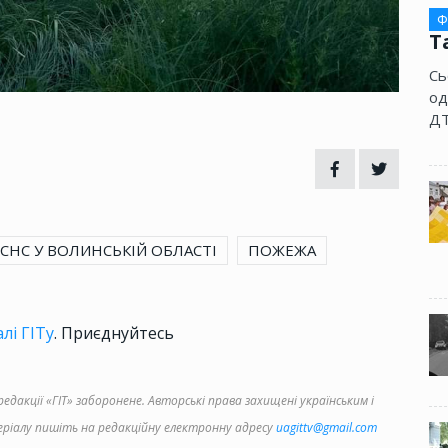
Ф
Т
Сь
од
ДТ
ДСНС У ВОЛИНСЬКІЙ ОБЛАСТІ
ПОЖЕЖА
лі ГІТу
. Приєднуйтесь
дакції «ГІТ» заборонене. Авторські права захищені українським і
іалу пишіть на редакційну електронну адресу
uagittv@gmail.com