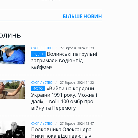
БІЛЬШЕ НОВИН
олинь
СУСПІЛЬСТВО
27 Вересня 2024 15:29
Волинські патрульні
ВІДЕО
затримали водія «під
кайфом»
СУСПІЛЬСТВО
27 Вересня 2024 14:22
«Вийти на кордони
ФОТО
України 1991 року. Можна і
далі», - воїн 100 омбр про
війну та Перемогу
СУСПІЛЬСТВО
27 Вересня 2024 13:47
Полковника Олександра
Никитюка відспівають у