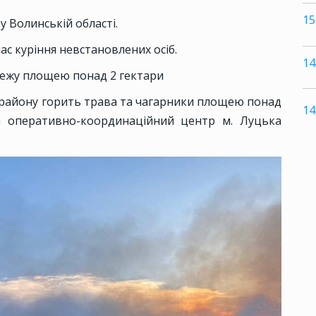
15
у Волинській області.
ас куріння невстановлених осіб.
14
жежу площею понад 2 гектари
 району горить трава та чагарники площею понад
14
а оперативно-координаційний центр м. Луцька