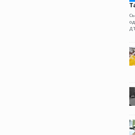
Т
Сь
од
ДТ