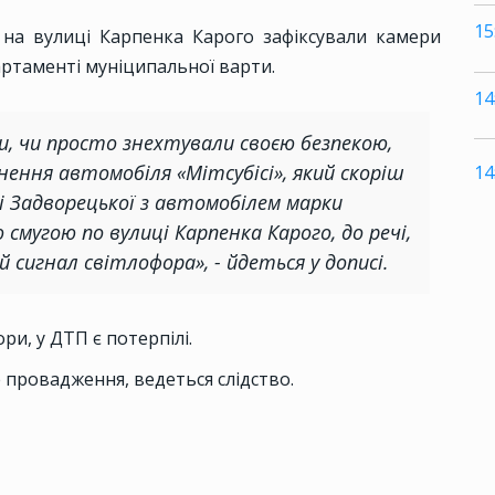
15
 на вулиці Карпенка Карого зафіксували камери
артаменті муніципальної варти.
14
и, чи просто знехтували своєю безпекою,
нення автомобіля «Мітсубісі», який скоріш
14
ці Задворецької з автомобілем марки
 смугою по вулиці Карпенка Карого, до речі,
сигнал світлофора», - йдеться у дописі.
ри, у ДТП є потерпілі.
 провадження, ведеться слідство.