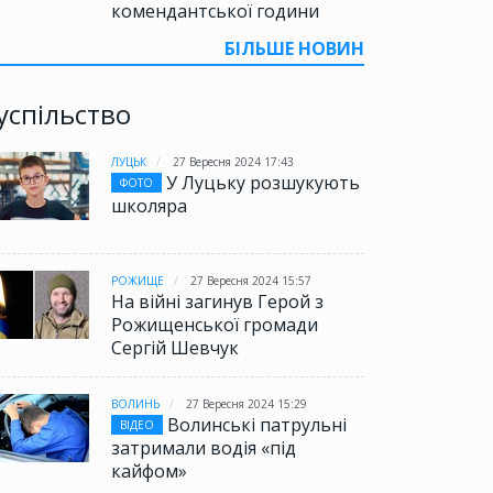
комендантської години
БІЛЬШЕ НОВИН
успільство
ЛУЦЬК
27 Вересня 2024 17:43
У Луцьку розшукують
ФОТО
школяра
РОЖИЩЕ
27 Вересня 2024 15:57
На війні загинув Герой з
Рожищенської громади
Сергій Шевчук
ВОЛИНЬ
27 Вересня 2024 15:29
Волинські патрульні
ВІДЕО
затримали водія «під
кайфом»