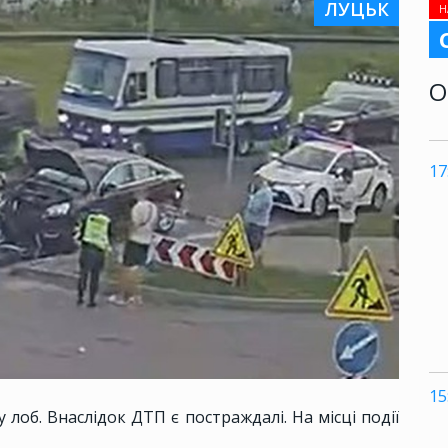
ЛУЦЬК
Н
О
17
15
у лоб. Внаслідок ДТП є постраждалі. На місці події