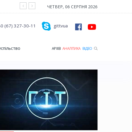
На війні загинув Герой з Рожищенської гр
ЧЕТВЕР, 06 СЕРПНЯ 2026
0 (67) 327-30-11
gittvua
успільство
АРХІВ
АНАЛІТИКА
ВІДЕО