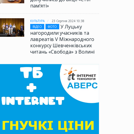
памʼяті»
КУЛЬТУРА
23 Серпня 2024 10:38
У Луцьку
ВІДЕО
ФОТО
нагородили учасників та
лавреатів V Міжнародного
конкурсу Шевченківських
читань «Свобода» з Волині