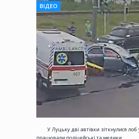
ВІДЕО
У Луцьку дві автівки зіткнулися лоб 
працювали поліцейські та медики.