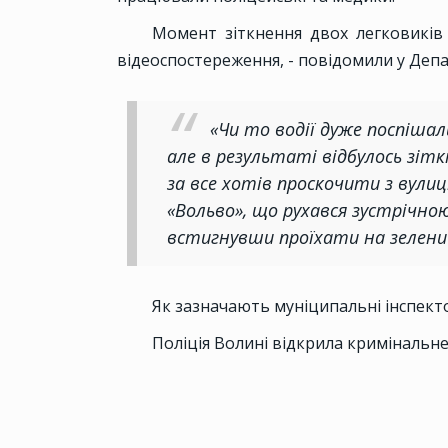
Момент зіткнення двох легковиків
відеоспостереження, - повідомили у Деп
«Чи то водії дуже поспішал
але в результаті відбулось зітк
за все хотів проскочити з вули
«Вольво», що рухався зустрічною
встигнувши проїхати на зелений 
Як зазначають муніципальні інспекто
Поліція Волині відкрила кримінальне