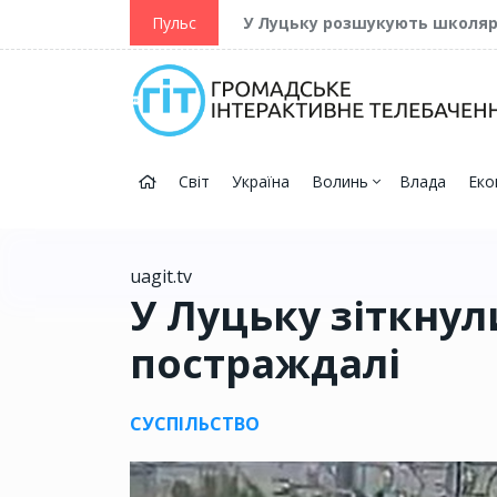
ійну та Перемогу
Пульс
У Луцьку розшукують школя
Світ
Україна
Волинь
Влада
Еко
uagit.tv
У Луцьку зіткнули
постраждалі
СУСПІЛЬСТВО