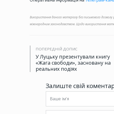
Оперативна інформація на
телеграм-кана
Використання даного матеріалу без письмового дозволу ре
міжнародним законодавством. Щодо використання матер
ПОПЕРЕДНІЙ ДОПИС
У Луцьку презентували книгу
«Жага свободи», засновану на
реальних подіях
Залиште свій комента