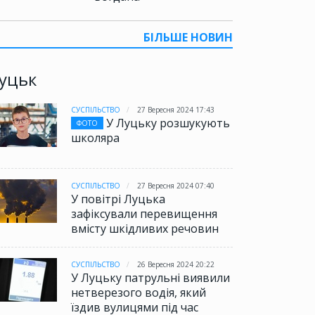
БІЛЬШЕ НОВИН
уцьк
СУСПІЛЬСТВО
27 Вересня 2024 17:43
У Луцьку розшукують
ФОТО
школяра
СУСПІЛЬСТВО
27 Вересня 2024 07:40
У повітрі Луцька
зафіксували перевищення
вмісту шкідливих речовин
СУСПІЛЬСТВО
26 Вересня 2024 20:22
У Луцьку патрульні виявили
нетверезого водія, який
їздив вулицями під час