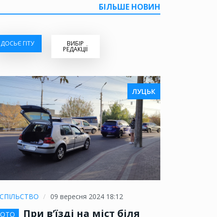
БІЛЬШЕ НОВИН
ДОСЬЄ ГІТУ
ВИБІР
РЕДАКЦІЇ
ЛУЦЬК
СПІЛЬСТВО
09 вересня 2024 18:12
При в’їзді на міст біля
ОТО