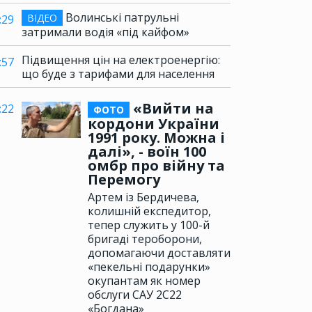
Волинські патрульні
ВІДЕО
:29
затримали водія «під кайфом»
Підвищення цін на електроенергію:
:57
що буде з тарифами для населення
«Вийти на
:22
ФОТО
кордони України
1991 року. Можна і
далі», - воїн 100
омбр про війну та
Перемогу
Артем із Бердичева,
колишній експедитор,
тепер служить у 100-й
бригаді тероборони,
допомагаючи доставляти
«пекельні подарунки»
окупантам як номер
обслуги САУ 2С22
«Богдана»