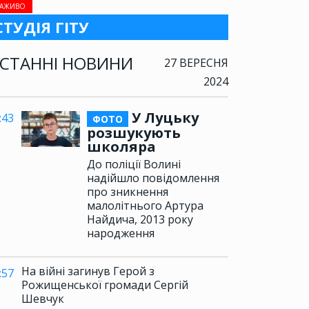
АЖИВО
СТУДІЯ ГІТУ
СТАННІ НОВИНИ
27 ВЕРЕСНЯ
2024
У Луцьку
:43
ФОТО
розшукують
школяра
До поліції Волині
надійшло повідомлення
про зникнення
малолітнього Артура
Найдича, 2013 року
народження
На війні загинув Герой з
:57
Рожищенської громади Сергій
Шевчук