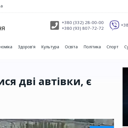
ра
+380 (332) 28-00-00
+38
+380 (93) 807-72-72
номіка
Здоров'я
Культура
Освіта
Політика
Спорт
С
ся дві автівки, є