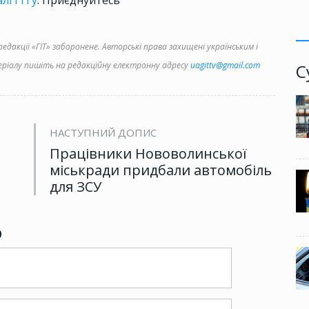
лі ГІТу
. Приєднуйтесь
дакції «ГІТ» заборонене. Авторські права захищені українським і
іалу пишіть на редакційну електронну адресу
uagittv@gmail.com
С
НАСТУПНИЙ ДОПИС
Працівники Нововолинської
міськради придбали автомобіль
для ЗСУ
р