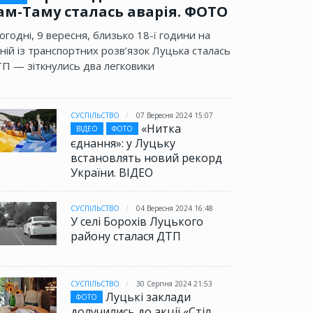
ам-Таму сталась аварія. ФОТО
огодні, 9 вересня, близько 18-ї години на
ній із транспортних розв’язок Луцька сталась
П — зіткнулись два легковики
СУСПІЛЬСТВО
07 Вересня 2024 15:07
«Нитка
ВІДЕО
ФОТО
єднання»: у Луцьку
встановлять новий рекорд
України. ВІДЕО
СУСПІЛЬСТВО
04 Вересня 2024 16:48
У селі Борохів Луцького
району сталася ДТП
СУСПІЛЬСТВО
30 Серпня 2024 21:53
Луцькі заклади
ФОТО
долучились до акції «Стіл