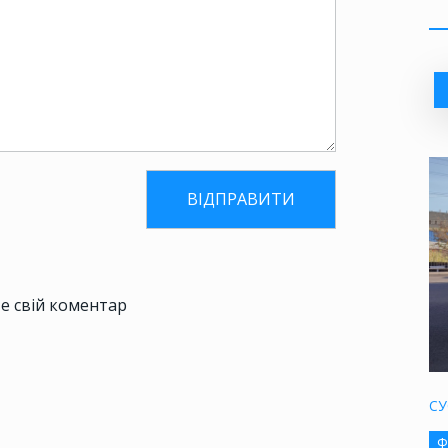
е свій коментар
СУ
Ф